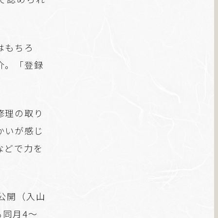
はもちろ
介。「登録
。
修理の取り
かいが感じ
などで力を
公開（入山
も同月4～