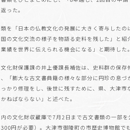
り返った。
書類を「日本の仏教文化の発展に大きく寄与したの
両国の文化交流の様子を物語る史料を残した」と紹
の業績を世界に伝えられる機会になる」と期待した
県文化財保護課の井上優課長補佐は、史料群の保存
れ、「膨大な古文書典籍の様々な部分に円珍の息づ
しっかり修理をし、後世に残すために、県、大津市
いかねばならない」と述べた。
境内の文化財収蔵庫で7月2日まで古文書類の一部を
300円が必要）。大津市御陵町の市歴史博物館で