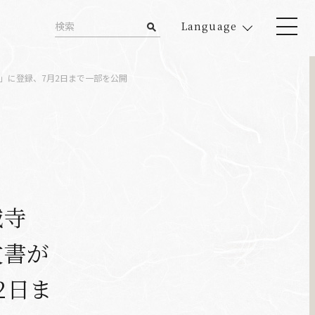
Language
」に登録、7月2日まで一部を公開
城寺
文書が
2日ま