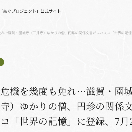
「紡ぐプロジェクト」公式サイト
免れ…滋賀・園城寺（三井寺）ゆかりの僧、円珍の関係文書がユネスコ「世界の記憶
の危機を幾度も免れ…滋賀・園
井寺）ゆかりの僧、円珍の関係
コ「世界の記憶」に登録、7月