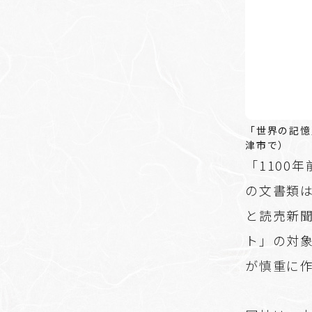
「世界の記憶
津市で）
「1100
の文書類は
と読売新
ト」の対
が慎重に