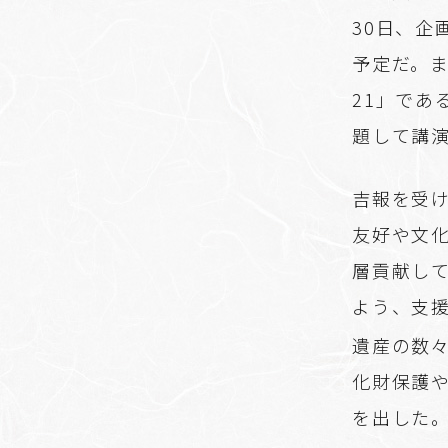
30日、
予定だ。
21」で
題して講
吉報を受
友好や文
層貢献し
よう、支
遺産の数
化財保護
を出した