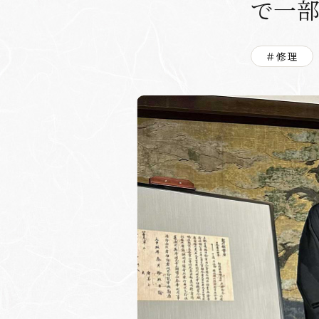
で一
＃修理