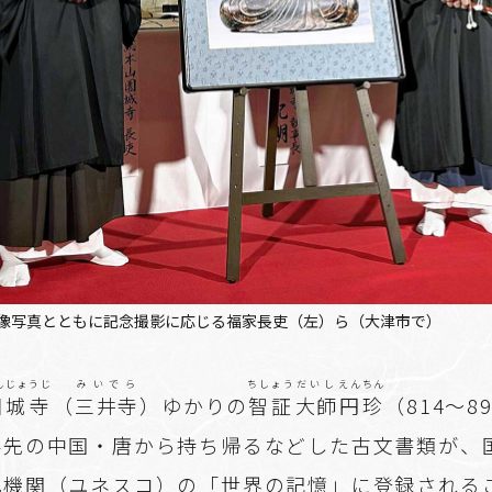
像写真とともに記念撮影に応じる福家長吏（左）ら（大津市で）
んじょうじ
みいでら
ちしょう
だいし
えんちん
園城寺
（
三井寺
）ゆかりの
智証
大師
円珍
（814～8
学先の中国・唐から持ち帰るなどした古文書類が、
化機関（ユネスコ）の「世界の記憶」に登録される