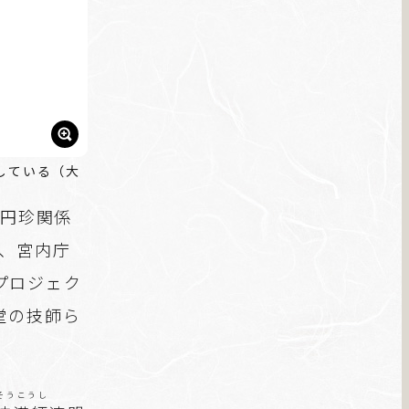
している（大
。円珍関係
庁、宮内庁
プロジェク
堂の技師ら
そうこうし