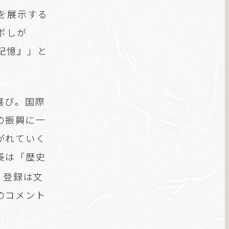
を展示する
ボしが
記憶』」と
喜び。国際
の振興に一
がれていく
長は「歴史
。登録は文
のコメント