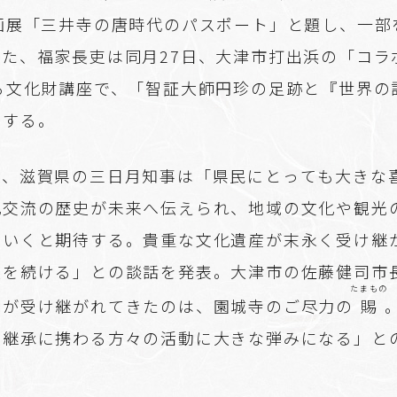
企画展「三井寺の唐時代のパスポート」と題し、一部
また、福家長吏は同月27日、大津市打出浜の「コラ
ある文化財講座で、「智証大師円珍の足跡と『世界の
演する。
け、滋賀県の三日月知事は「県民にとっても大きな
化交流の歴史が未来へ伝えられ、地域の文化や観光
ていくと期待する。貴重な文化遺産が末永く受け継
援を続ける」との談話を発表。大津市の佐藤健司市
たまもの
々が受け継がれてきたのは、園城寺のご尽力の
賜
や継承に携わる方々の活動に大きな弾みになる」と
。