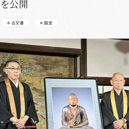
部を公開
＃古文書
＃国宝