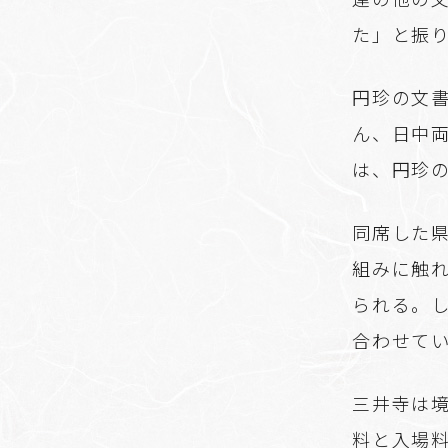
た」と振
円珍の文
ん、日中
は、円珍
同席した
組みに触
られる。
合わせて
三井寺は
料と入場料