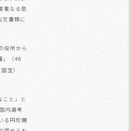
度重なる危
古文書類に
の役所から
」（46
、国宝）
なこと」と
、国内選考
いる円珍関
で認められ