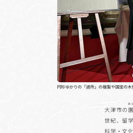
円珍ゆかりの「過所」の複製や国宝の木
お
大津市の
世紀、留
科学・文