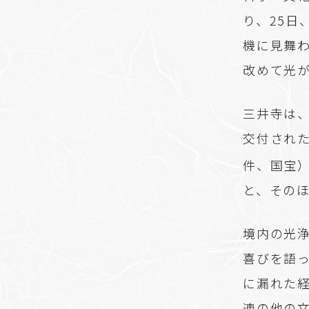
り、25
機に見舞
改めて光
三井寺は
交付され
件、国宝
と、その
境内の光
喜びを語っ
に漏れた
連の他の