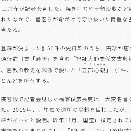
日、三井寺が記者会見した。焼き打ちや寺領没収など
われたなかで、僧侶らが命がけで守り抜いた貴重な
が当たる。
、登録が決まった計56件の史料群のうち、円珍が唐
た通行許可書「過所」を含む「智証大師関係文書典籍
ごぶ
しんかん
）、密教の教えを図像で説いた「
五部
心観
」（1件
ほとんどを所有する。
浄院客殿で記者会見した福家俊彦長吏は「大変名誉
た。2015年、寺単独で過所の登録を目指したが
経緯があったと説明。昨年11月、国宝に指定されて
文書類をひとまとめにし、「8年越し、2回目の申請