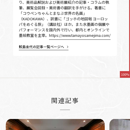
り、美術品解説および美術展紹介の記事・コラムの執
筆、展覧会図録・美術書の翻訳を手がける。著書に
「コウペンちゃんとまなぶ世界の名画」
（KADOKAWA）、訳書に「ゴッホの地図帖 ヨーロッ
パをめぐる旅」（講談社）ほか。また水墨画の個展や
パフォーマンスを国内外で行い、都内とオンラインで
墨絵教室を主宰。
https://www.tamayosamejima.com/
鮫島圭代の記事一覧ページへ
100%
関連記事