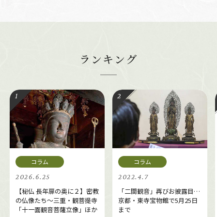
ランキング
2026.6.25
2022.4.7
【秘仏 長年扉の奥に２】密教
「二間観音」再びお披露目…
の仏像たち～三重・観菩提寺
京都・東寺宝物館で5月25日
「十一面観音菩薩立像」ほか
まで