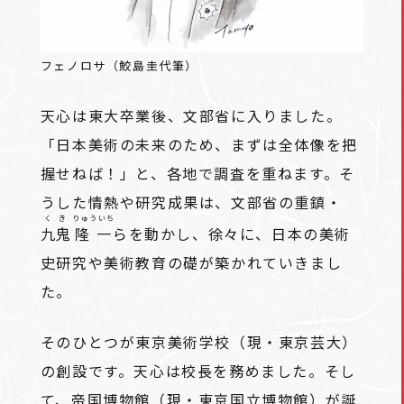
フェノロサ（鮫島圭代筆）
天心は東大卒業後、文部省に入りました。
「日本美術の未来のため、まずは全体像を把
握せねば！」と、各地で調査を重ねます。そ
うした情熱や研究成果は、文部省の重鎮・
くき
りゅういち
九鬼
隆一
らを動かし、徐々に、日本の美術
史研究や美術教育の礎が築かれていきまし
た。
そのひとつが東京美術学校（現・東京芸大）
の創設です。天心は校長を務めました。そし
て、帝国博物館（現・東京国立博物館）が誕