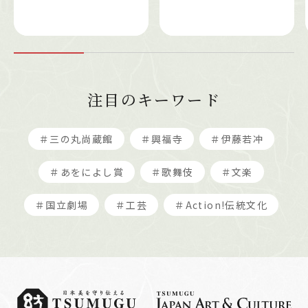
注目のキーワード
＃三の丸尚蔵館
＃興福寺
＃伊藤若冲
＃あをによし賞
＃歌舞伎
＃文楽
＃国立劇場
＃工芸
＃Action!伝統文化