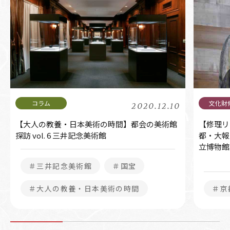
2020.12.10
【大人の教養・日本美術の時間】都会の美術館
【修理リ
探訪 vol. 6 三井記念美術館
都・大報
立博物館
＃三井記念美術館
＃国宝
＃大人の教養・日本美術の時間
＃京