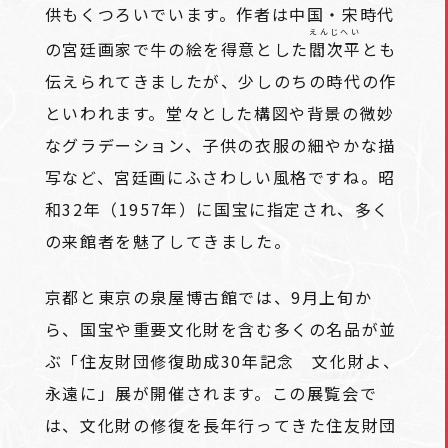
供もくつろいでいます。作者は中国・宋時代
えんじへい
の宮廷画家で牛の絵を得意とした
閻次平
とも
伝えられてきましたが、少しのちの時代の作
といわれます。堂々とした構図や背景の微妙
なグラデーション、子供の衣服の細やかな描
写など、宮廷画にふさわしい風格ですね。昭
和32年（1957年）に国宝に指定され、多く
の来館者を魅了してきました。
京都と東京の泉屋博古館では、9月上旬か
ら、国宝や重要文化財を含む多くの名品が並
ぶ「住友財団修復助成30年記念 文化財よ、
永遠に」展が開催されます。この展覧会で
は、文化財の修復を長年行ってきた住友財団