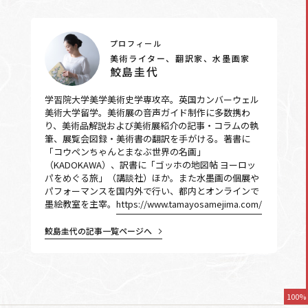
プロフィール
美術ライター、翻訳家、水墨画家
鮫島圭代
学習院大学美学美術史学専攻卒。英国カンバーウェル
美術大学留学。美術展の音声ガイド制作に多数携わ
り、美術品解説および美術展紹介の記事・コラムの執
筆、展覧会図録・美術書の翻訳を手がける。著書に
「コウペンちゃんとまなぶ世界の名画」
（KADOKAWA）、訳書に「ゴッホの地図帖 ヨーロッ
パをめぐる旅」（講談社）ほか。また水墨画の個展や
パフォーマンスを国内外で行い、都内とオンラインで
墨絵教室を主宰。
https://www.tamayosamejima.com/
鮫島圭代の記事一覧ページへ
100%