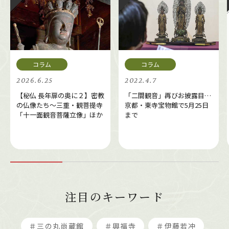
2026.6.25
2022.4.7
【秘仏 長年扉の奥に２】密教
「二間観音」再びお披露目…
の仏像たち～三重・観菩提寺
京都・東寺宝物館で5月25日
「十一面観音菩薩立像」ほか
まで
注目のキーワード
＃三の丸尚蔵館
＃興福寺
＃伊藤若冲