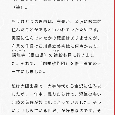
（笑）。
もうひとつの理由は、守景が、金沢に数年間
住んだことがあるといわれていたためです。
実際に住んでいたかの確証はありませんが、
守景の作品は石川県立美術館に何点かあり、
ずいりゅうじ
ふすま
瑞龍寺
（富山県）の
襖
絵も見に行きまし
た。それで、「四季耕作図」を修士論文のテ
ーマにしました。
私は大阪出身で、大学時代から金沢に住みま
したが、一年中、曇りだらけで、湿気の多い
北陸の気候が妙に肌に合っていました。そう
いう「しみている世界」が好きなのです。そ