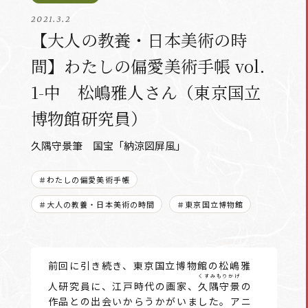
2021.3.2
【大人の教養・日本美術の時
間】わたしの偏愛美術手帳 vol.
1-中 松嶋雅人さん（東京国立
博物館研究員）
久隅守景筆 国宝「納涼図屏風」
＃わたしの偏愛美術手帳
＃大人の教養・日本美術の時間
＃東京国立博物館
前回に引き続き、東京国立博物館の松嶋雅
くすみもりかげ
人研究員に、江戸時代の画家、
久隅守景
の
作品との出会いからうかがいました。アニ