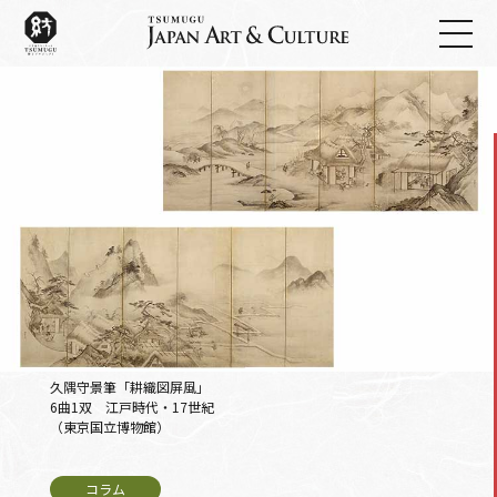
久隅守景筆「耕織図屏風」
6曲1双 江戸時代・17世紀
（東京国立博物館）