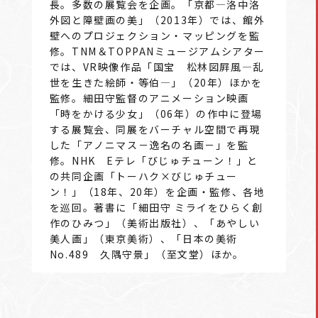
長。多数の展覧会を企画。「京都―洛中洛
外図と障壁画の美」（2013年）では、館外
壁へのプロジェクション・マッピングを監
修。TNM＆TOPPANミュージアムシアター
では、VR映像作品「国宝 松林図屛風―乱
世を生きた絵師・等伯―」（20年）ほかを
監修。細田守監督のアニメーション映画
「時をかける少女」（06年）の作中に登場
する展覧会、同展をバーチャル空間で再現
した「アノニマス－逸名の名画－」を監
修。NHK Eテレ「びじゅチューン！」と
の共同企画「トーハク×びじゅチュー
ン！」（18年、20年）を企画・監修、各地
を巡回。著書に「細田守 ミライをひらく創
作のひみつ」（美術出版社）、「あやしい
美人画」（東京美術）、「日本の美術
No.489 久隅守景」（至文堂）ほか。