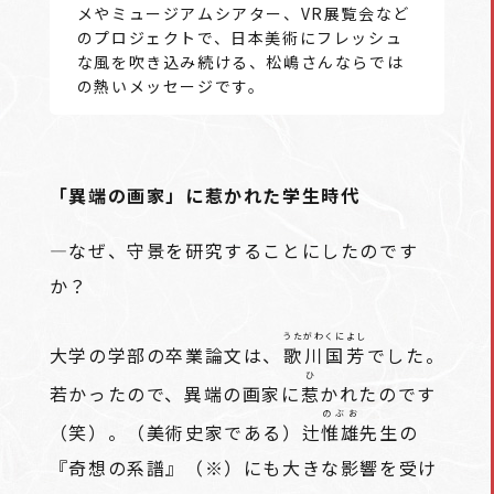
メやミュージアムシアター、VR展覧会など
のプロジェクトで、日本美術にフレッシュ
な風を吹き込み続ける、松嶋さんならでは
の熱いメッセージです。
「異端の画家」に惹かれた学生時代
―なぜ、守景を研究することにしたのです
か？
うたがわくによし
大学の学部の卒業論文は、
歌川国芳
でした。
ひ
若かったので、異端の画家に
惹
かれたのです
のぶお
（笑）。（美術史家である）辻
惟雄
先生の
『奇想の系譜』（※）にも大きな影響を受け