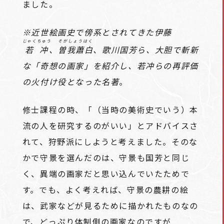
ました。
※近世絵画史で傍系とされてきた伊藤
じゃくちゅう
そがしょうはく
若冲
、
曽我蕭白
、歌川国芳ら、大胆で斬新
な「奇想の画家」を紹介し、若冲らの再評価
の火付け役となった名著
。
修士課程の時、「（当時の美術史でいう）本
流の人を研究するのがいい」とアドバイスさ
れて、狩野派にしようと考えました。そのな
かで守景を選んだのは、守景も国芳と同じ
く、異端の画家だと思い込んでいたためで
す。でも、よく考えれば、守景の農耕の絵
は、武家などが見るために描かれたものなの
で、どっぷり体制側の画家なのですが