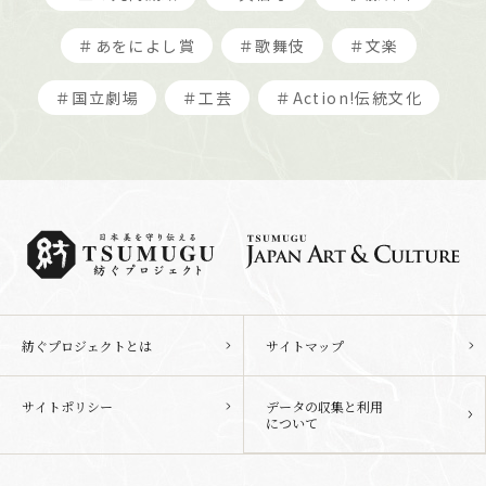
＃あをによし賞
＃歌舞伎
＃文楽
＃国立劇場
＃工芸
＃Action!伝統文化
紡ぐプロジェクトとは
サイトマップ
サイトポリシー
データの収集と利用
について