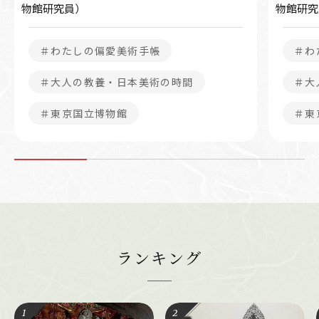
物館研究員）
物館研
＃わたしの偏愛美術手帳
＃わ
＃大人の教養・日本美術の時間
＃大
＃東京国立博物館
＃東
ランキング