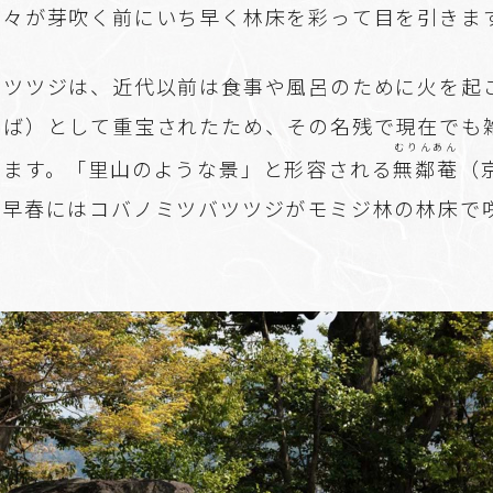
木々が芽吹く前にいち早く林床を彩って目を引きま
バツツジは、近代以前は食事や風呂のために火を起
しば）として重宝されたため、その名残で現在でも
むりんあん
します。「里山のような景」と形容される
無鄰菴
（
、早春にはコバノミツバツツジがモミジ林の林床で