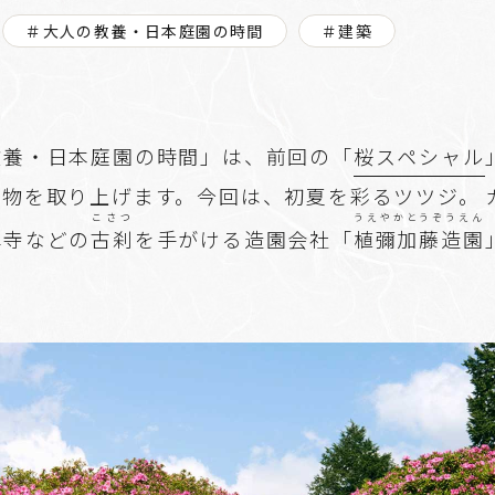
＃大人の教養・日本庭園の時間
＃建築
教養・日本庭園の時間」は、前回の「
桜スペシャル
植物を取り上げます。今回は、初夏を彩るツツジ。 
こさつ
うえやかとうぞうえん
禅寺などの
古刹
を手がける造園会社「
植彌加藤造園
。