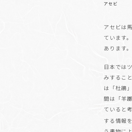
アセビ
アセビは
ています
あります
日本では
みするこ
は「杜鵑
間は「羊
ていると
する情報
う書物に