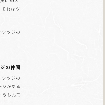
、実に約３
。それはツ
いツツジの
ツジの仲間
。ツツジの
ージがある
ょうちん形