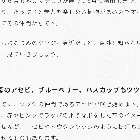
春から青もみじの美しさが際立つ6月の梅雨頃まで
たり、たっぷりと魅力を楽しめる植物があるのです
してその仲間たちです。
でもおなじみのツツジ。身近だけど、意外と知らな
緒に見ていきましょう。
毒のアセビ、ブルーベリー、ハスカップもツ
園では、ツツジの仲間であるアセビが咲き始めます
と、赤やピンクでラッパのような形をした花のイメ
ませんが、アセビやドウダンツツジのように提灯ち
かせるものもあります。