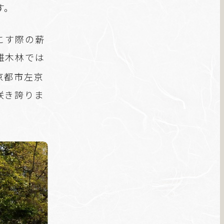
す。
こす際の薪
雑木林では
京都市左京
咲き誇りま