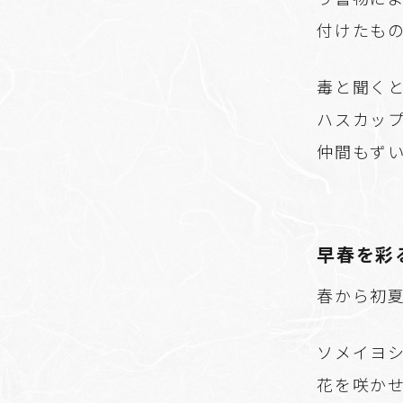
付けたも
毒と聞く
ハスカッ
仲間もず
早春を彩
春から初
ソメイヨ
花を咲か