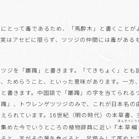
馬にとって毒であるため、「馬酔木」と書くことが
。実はアセビに限らず、ツツジの仲間には毒がある
。
ツツジを「躑躅」と書きます。「てきちょく」とも
と、ためらうこと、といった意味があります。一方
」と書きます。中国語で「躑躅」の字を当てられる
躑躅」、トウレンゲツツジのみで、これが日本名の
考えられています。16世紀（明の時代）の本草書、
ほんぞうこう
を集めた今でいうところの植物辞典に近い『
本草綱
よると、羊がその葉を食べると、足踏みして死ぬと