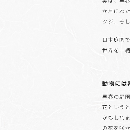
実は、早
か月にわ
ツジ、そ
日本庭園
世界を一
動物には
早春の庭
花という
かもしれ
の花を咲