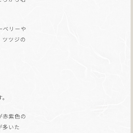
ーベリーや
、ツツジの
す。
が赤紫色の
が多いた