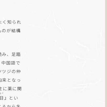
よく知られ
ものが結構
読み、足踏
、中国語で
ツツジの仲
由来となっ
主に薬に関
もく
目
』とい
ころから名