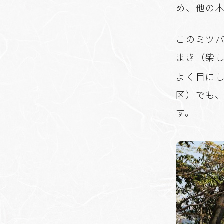
め、他の
このミツ
まき（柴
よく目に
区）でも
す。