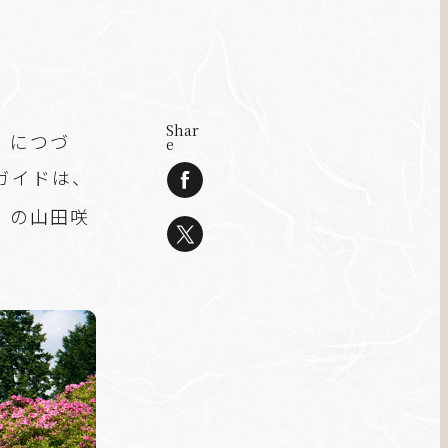
Shar
」につづ
e
ガイドは、
」の山田咲