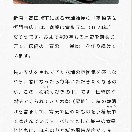
新潟・高田城下にある老舗飴屋の「髙橋孫左
衛門商店」は、創業は寛永元年（1624年）
だそうです。およそ400年もの歴史を誇るお
店で、伝統の「粟飴」「翁飴」を作り続けて
います。
長い歴史を重ねてきた老舗の雰囲気を感じな
がら、春になったら毎年いただきたくなるの
さくら
が、この「
桜花
くびきの里」です。伝統的な
製法で守られてきた水飴（粟飴）に桜の塩漬
もなか
けを含ませて、寒天で固めたものを京種
最中
ではさんでいます。パリッとした最中の食感
とともに、ほんのりと桜の風味が広がりま