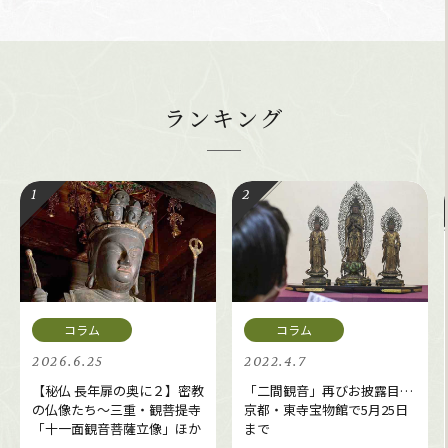
ランキング
2026.6.25
2022.4.7
【秘仏 長年扉の奥に２】密教
「二間観音」再びお披露目…
の仏像たち～三重・観菩提寺
京都・東寺宝物館で5月25日
「十一面観音菩薩立像」ほか
まで