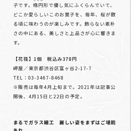
子です。
楕円
形で優し気にふくらんでいて、
どこか愛らしいこのお菓子を、毎年、桜が散
る頃に味わうのが楽しみです。飾らない素朴
さの中にある、美しさと上品さが心に響きま
す。
【花筏】1個 税込み378円
岬屋／東京都渋谷区富ヶ谷2-17-7
TEL：03-3467-8468
※販売は毎年4月上旬まで。2021年は記事公
開後、4月15日と22日の予定。
まるでガラス細工 麗しい姿をまずはご堪能
あれ