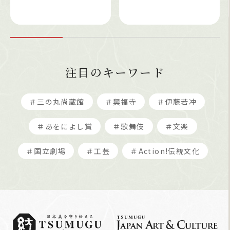
注目のキーワード
＃三の丸尚蔵館
＃興福寺
＃伊藤若冲
＃あをによし賞
＃歌舞伎
＃文楽
＃国立劇場
＃工芸
＃Action!伝統文化