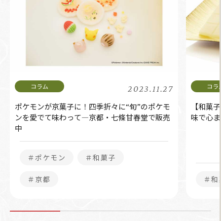
2023.11.27
ポケモンが京菓子に！四季折々に“旬”のポケモ
【和菓子
ンを愛でて味わって―京都・七條甘春堂で販売
味で心ま
中
＃ポケモン
＃和菓子
＃京都
＃和