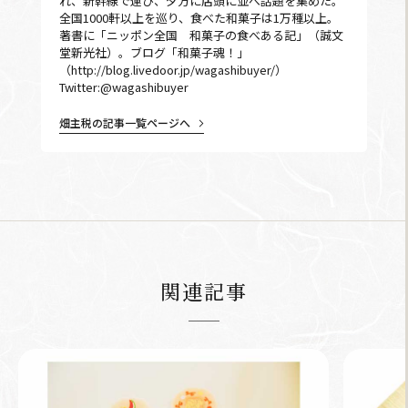
れ、新幹線で運び、夕方に店頭に並べ話題を集めた。
全国1000軒以上を巡り、食べた和菓子は1万種以上。
著書に「ニッポン全国 和菓子の食べある記」（誠文
堂新光社）。ブログ「和菓子魂！」
（http://blog.livedoor.jp/wagashibuyer/）
Twitter:@wagashibuyer
畑主税の記事一覧ページへ
関連記事