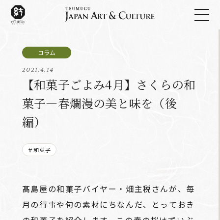
2021.4.14
【和菓子ごよみ4月】さくらの和
菓子―春爛漫の美と味を（後
編）
＃和菓子
髙島屋の和菓子バイヤー・畑主税さんが、毎
月の行事や旬の素材にちなんだ、とっておき