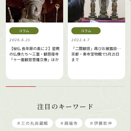
2026.6.25
2022.4.7
【秘仏 長年扉の奥に２】密教
「二間観音」再びお披露目…
の仏像たち～三重・観菩提寺
京都・東寺宝物館で5月25日
「十一面観音菩薩立像」ほか
まで
注目のキーワード
＃三の丸尚蔵館
＃興福寺
＃伊藤若冲