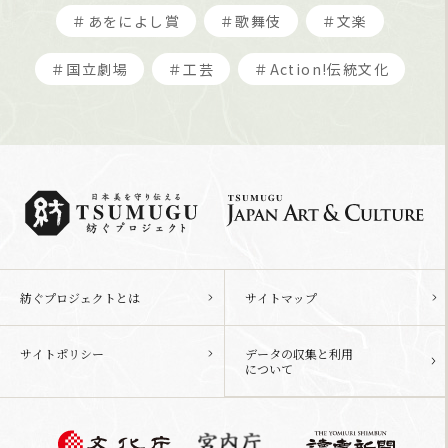
＃あをによし賞
＃歌舞伎
＃文楽
＃国立劇場
＃工芸
＃Action!伝統文化
紡ぐプロジェクトとは
サイトマップ
サイトポリシー
データの収集と利用
について