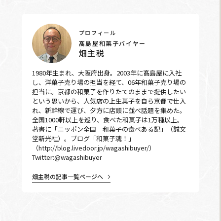
プロフィール
髙島屋和菓子バイヤー
畑主税
1980年生まれ、大阪府出身。2003年に髙島屋に入社
し、洋菓子売り場の担当を経て、06年和菓子売り場の
担当に。京都の和菓子を作りたてのままで提供したい
という思いから、人気店の上生菓子を自ら京都で仕入
れ、新幹線で運び、夕方に店頭に並べ話題を集めた。
全国1000軒以上を巡り、食べた和菓子は1万種以上。
著書に「ニッポン全国 和菓子の食べある記」（誠文
堂新光社）。ブログ「和菓子魂！」
（http://blog.livedoor.jp/wagashibuyer/）
Twitter:@wagashibuyer
畑主税の記事一覧ページへ