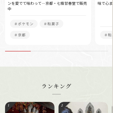
ンを愛でて味わって―京都・七條甘春堂で販売
味で心ま
中
＃ポケモン
＃和菓子
＃京都
＃和
ランキング