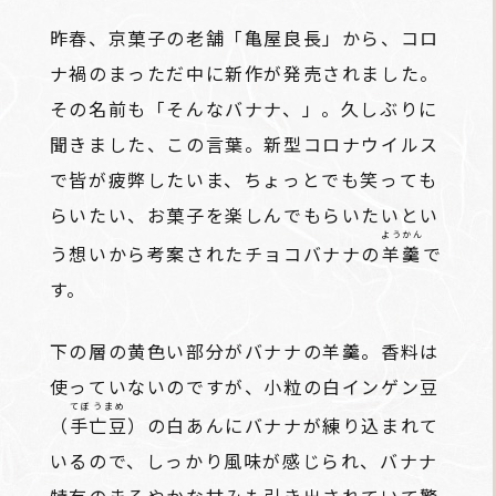
昨春、京菓子の老舗「亀屋良長」から、コロ
ナ禍のまっただ中に新作が発売されました。
その名前も「そんなバナナ、」。久しぶりに
聞きました、この言葉。新型コロナウイルス
で皆が疲弊したいま、ちょっとでも笑っても
らいたい、お菓子を楽しんでもらいたいとい
ようかん
う想いから考案されたチョコバナナの
羊羹
で
す。
下の層の黄色い部分がバナナの羊羹。香料は
使っていないのですが、小粒の白インゲン豆
てぼうまめ
（
手亡豆
）の白あんにバナナが練り込まれて
いるので、しっかり風味が感じられ、バナナ
特有のまろやかな甘みも引き出されていて驚