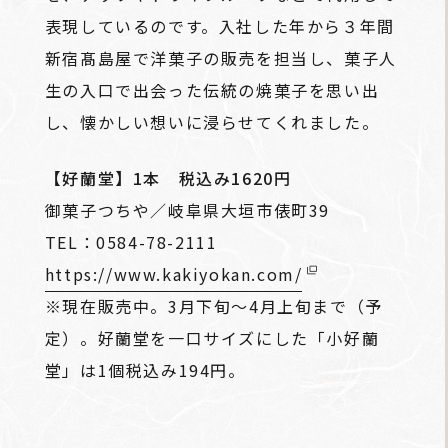
表現しているのです。入社した年から３年間
新宿髙島屋で洋菓子の販売を担当し、菓子人
生の入口で出会った伝統の焼菓子を思い出
し、懐かしい想いに浸らせてくれました。
【好蘭堂】1本 税込み1620円
御菓子つちや／岐阜県大垣市俵町39
TEL：0584-78-2111
https://www.kakiyokan.com/
※現在販売中。3月下旬～4月上旬まで（予
定）。好蘭堂を一口サイズにした「小好蘭
堂」は1個税込み194円。