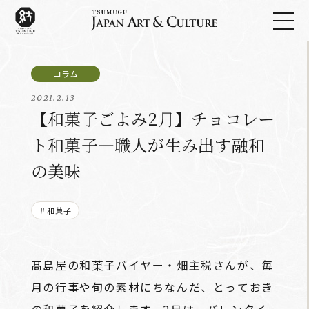
2021.2.13
【和菓子ごよみ2月】チョコレー
ト和菓子―職人が生み出す融和
の美味
＃和菓子
髙島屋の和菓子バイヤー・畑主税さんが、毎
月の行事や旬の素材にちなんだ、とっておき