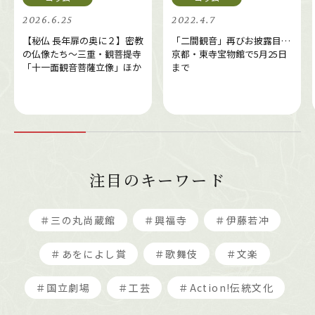
2026.6.25
2022.4.7
【秘仏 長年扉の奥に２】密教
「二間観音」再びお披露目…
の仏像たち～三重・観菩提寺
京都・東寺宝物館で5月25日
「十一面観音菩薩立像」ほか
まで
注目のキーワード
＃三の丸尚蔵館
＃興福寺
＃伊藤若冲
＃あをによし賞
＃歌舞伎
＃文楽
＃国立劇場
＃工芸
＃Action!伝統文化