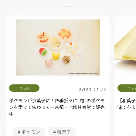
2023.11.27
ポケモンが京菓子に！四季折々に“旬”のポケモ
【和菓子
ンを愛でて味わって―京都・七條甘春堂で販売
味で心ま
中
＃ポケモン
＃和菓子