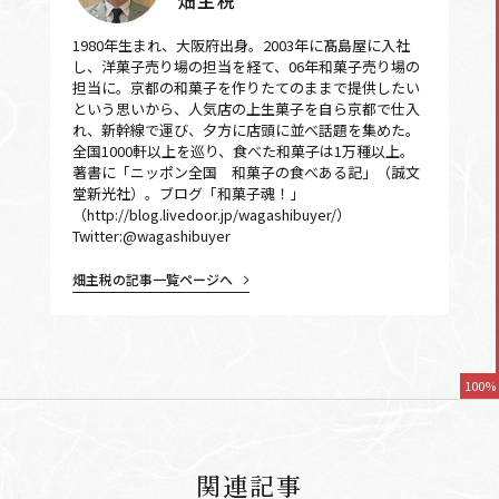
1980年生まれ、大阪府出身。2003年に髙島屋に入社
し、洋菓子売り場の担当を経て、06年和菓子売り場の
担当に。京都の和菓子を作りたてのままで提供したい
という思いから、人気店の上生菓子を自ら京都で仕入
れ、新幹線で運び、夕方に店頭に並べ話題を集めた。
全国1000軒以上を巡り、食べた和菓子は1万種以上。
著書に「ニッポン全国 和菓子の食べある記」（誠文
堂新光社）。ブログ「和菓子魂！」
（http://blog.livedoor.jp/wagashibuyer/）
Twitter:@wagashibuyer
畑主税の記事一覧ページへ
100%
関連記事