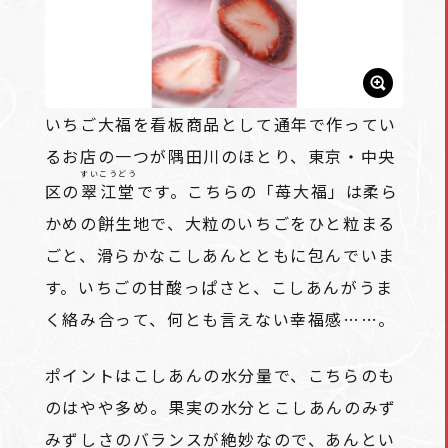
いちご大福を看板商品として通年で作ってい
るお店の一つが隅田川のほとり、東京・中央
すいこうどう
区の
翠江堂
です。こちらの「苺大福」は柔ら
かめの餅生地で、大粒のいちごをひと粒まる
ごと、滑らかなこしあんとともに包んでいま
す。いちごの甘酸っぱさと、こしあんがうま
く絡み合って、何とも言えない幸福感……。
ポイントはこしあんの水分量で、こちらのも
のはやや多め。果実の水分とこしあんのみず
みずしさのバランスが絶妙なので、あんとい