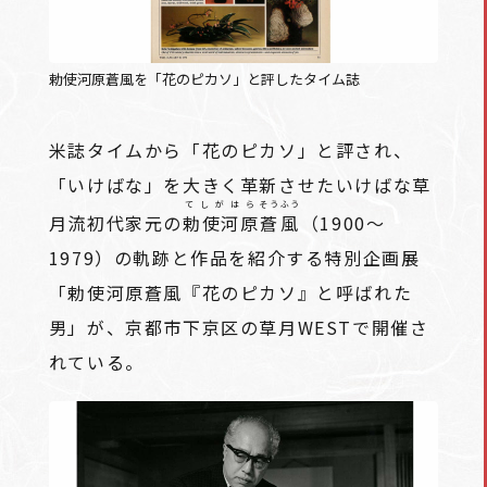
勅使河原蒼風を「花のピカソ」と評したタイム誌
米誌タイムから「花のピカソ」と評され、
「いけばな」を大きく革新させたいけばな草
てしがはら
そうふう
月流初代家元の
勅使河原
蒼風
（1900～
1979）の軌跡と作品を紹介する特別企画展
「勅使河原蒼風『花のピカソ』と呼ばれた
男」が、京都市下京区の草月WESTで開催さ
れている。