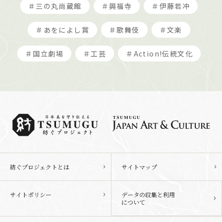
＃三の丸尚蔵館
＃興福寺
＃伊藤若冲
＃あをによし賞
＃歌舞伎
＃文楽
＃国立劇場
＃工芸
＃Action!伝統文化
紡ぐプロジェクトとは
サイトマップ
サイトポリシー
データの収集と利用
について