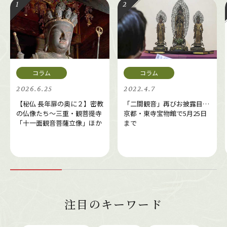
2026.6.25
2022.4.7
【秘仏 長年扉の奥に２】密教
「二間観音」再びお披露目…
の仏像たち～三重・観菩提寺
京都・東寺宝物館で5月25日
「十一面観音菩薩立像」ほか
まで
注目のキーワード