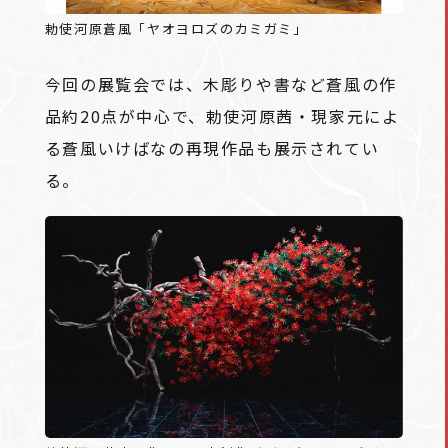
勅使河原蒼風「ヤオヨロズのカミガミ」
今回の展覧会では、木彫りや書など蒼風の作
品約20点が中心で、勅使河原茜・現家元によ
る蒼風いけばなの再現作品も展示されてい
る。