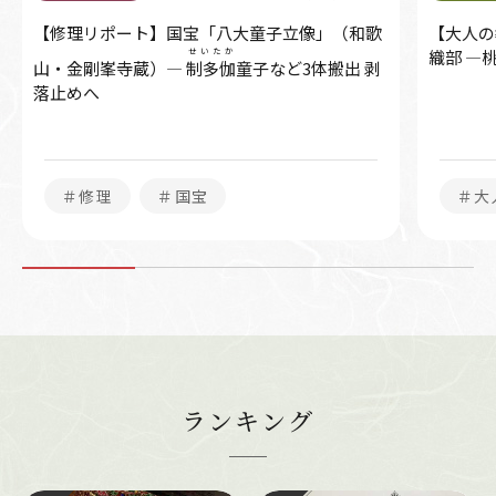
【修理リポート】国宝「八大童子立像」（和歌
【大人の
せいたか
織部 ―
山・金剛峯寺蔵）―
制多伽
童子など3体搬出 剥
落止めへ
＃修理
＃国宝
＃大
ランキング