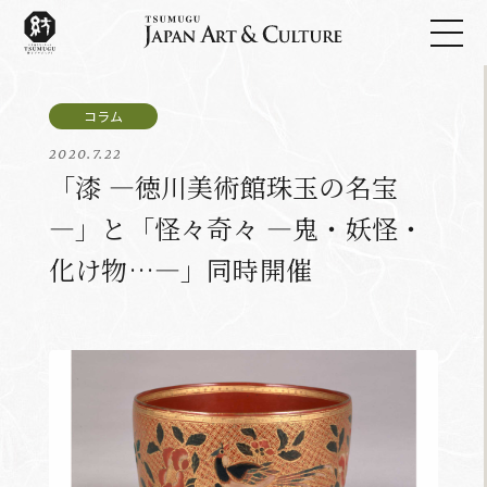
2020.7.22
「漆 ―徳川美術館珠玉の名宝
―」と「怪々奇々 ―鬼・妖怪・
化け物…―」同時開催