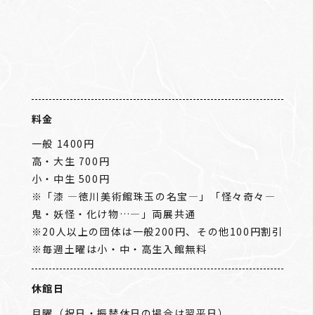
料金
一般 1400円
高・大生 700円
小・中生 500円
※「漆 ―徳川美術館珠玉の名宝―」「怪々奇々―
鬼・妖怪・化け物…―」両展共通
※20人以上の団体は一般200円、その他100円割引
※毎週土曜は小・中・高生入館無料
休館日
月曜（祝日・振替休日の場合は翌平日）