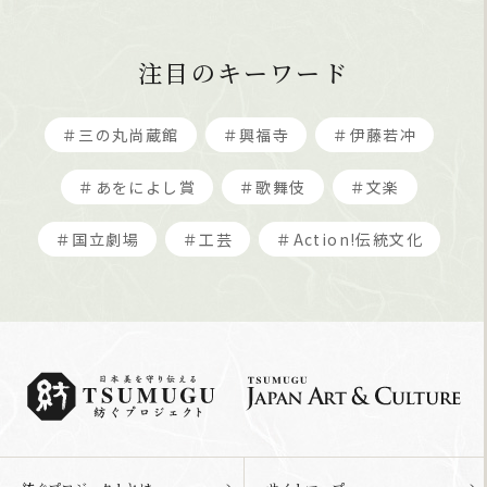
注目のキーワード
＃三の丸尚蔵館
＃興福寺
＃伊藤若冲
＃あをによし賞
＃歌舞伎
＃文楽
＃国立劇場
＃工芸
＃Action!伝統文化