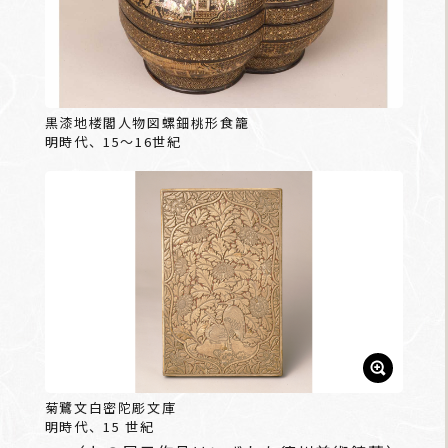
黒漆地楼閣人物図螺鈿桃形食籠
明時代、15～16世紀
菊鷺文白密陀彫文庫
明時代、15 世紀