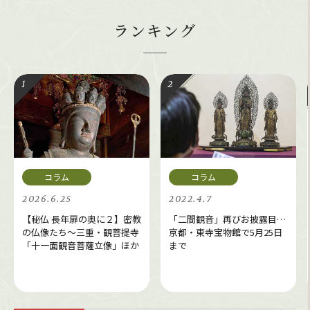
ランキング
2026.6.25
2022.4.7
【秘仏 長年扉の奥に２】密教
「二間観音」再びお披露目…
の仏像たち～三重・観菩提寺
京都・東寺宝物館で5月25日
「十一面観音菩薩立像」ほか
まで