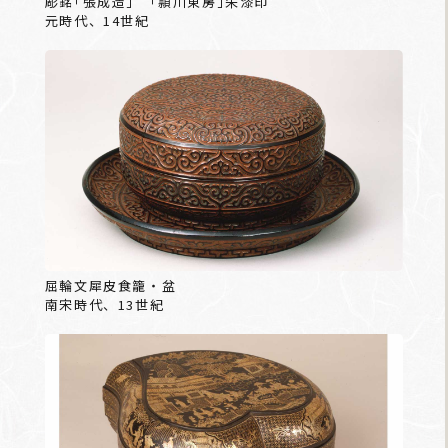
彫銘｢張成造｣ ｢頴川東房｣朱漆印
元時代、14世紀
屈輪文犀皮食籠・盆
南宋時代、13世紀