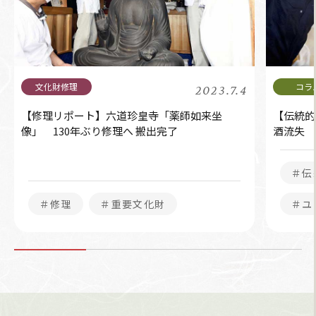
2023.7.4
【修理リポート】六道珍皇寺「薬師如来坐
【伝統的
像」 130年ぶり修理へ 搬出完了
酒流失 
＃伝
＃修理
＃重要文化財
＃ユ