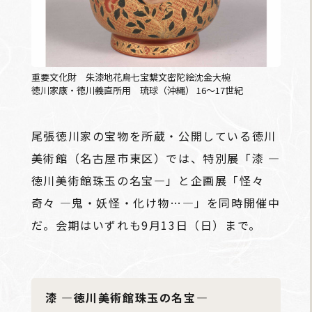
重要文化財 朱漆地花鳥七宝繋文密陀絵沈金大椀
徳川家康・徳川義直所用 琉球（沖縄） 16～17世紀
尾張徳川家の宝物を所蔵・公開している徳川
美術館（名古屋市東区）では、特別展「漆 ―
徳川美術館珠玉の名宝―」と企画展「怪々
奇々 ―鬼・妖怪・化け物…―」を同時開催中
だ。会期はいずれも9月13日（日）まで。
漆 ―徳川美術館珠玉の名宝―