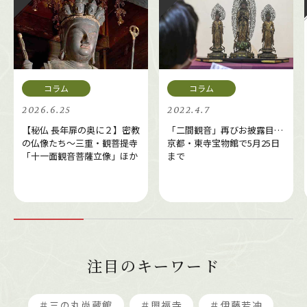
2026.6.25
2022.4.7
【秘仏 長年扉の奥に２】密教
「二間観音」再びお披露目…
の仏像たち～三重・観菩提寺
京都・東寺宝物館で5月25日
「十一面観音菩薩立像」ほか
まで
注目のキーワード
＃三の丸尚蔵館
＃興福寺
＃伊藤若冲