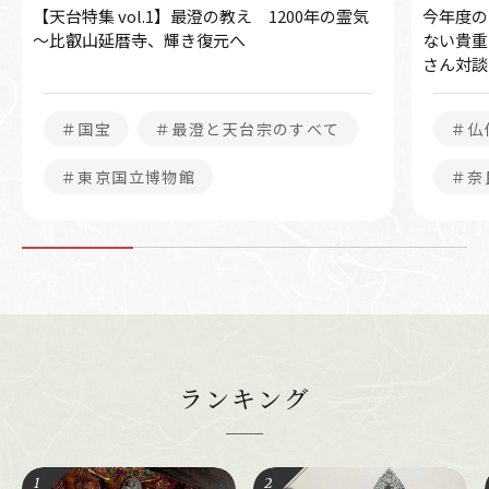
【天台特集 vol.1】最澄の教え 1200年の霊気
今年度の
～比叡山延暦寺、輝き復元へ
ない貴重
さん対談
＃国宝
＃最澄と天台宗のすべて
＃仏
＃東京国立博物館
＃奈
ランキング