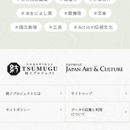
＃あをによし賞
＃歌舞伎
＃文楽
＃国立劇場
＃工芸
＃Action!伝統文化
紡ぐプロジェクトとは
サイトマップ
サイトポリシー
データの収集と利用
について