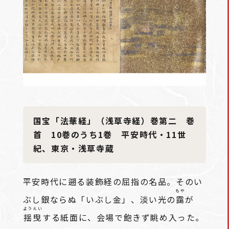
国宝「法華経」（浅草寺経）巻第二 巻
首 10巻のうち1巻 平安時代・11世
紀、東京・浅草寺蔵
平安時代に遡る装飾経の屈指の名品。そのい
もや
ぶし銀ならぬ「いぶし金」、淡い光の
靄
が
ようえい
揺曳
する紙面に、会場で飽きず眺め入った。