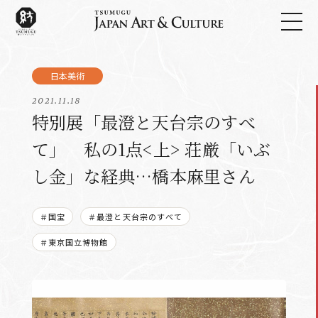
2021.11.18
特別展「最澄と天台宗のすべ
て」 私の1点<上> 荘厳「いぶ
し金」な経典…橋本麻里さん
＃国宝
＃最澄と天台宗のすべて
＃東京国立博物館