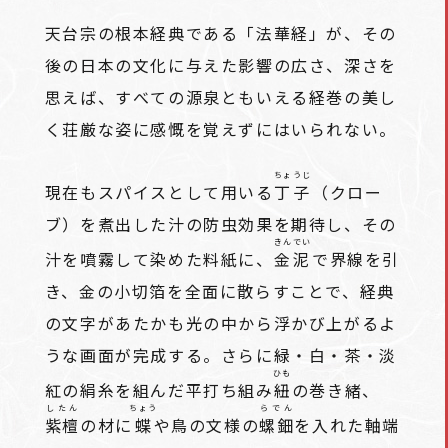
天台宗の根本経典である「法華経」が、その
後の日本の文化に与えた影響の広さ、深さを
思えば、すべての源泉ともいえる経巻の美し
く荘厳な姿に感慨を覚えずにはいられない。
ちょうじ
現在もスパイスとして用いる
丁子
（クロー
ブ）を煮出した汁の防虫効果を期待し、その
きんでい
汁を噴霧して染めた料紙に、
金泥
で界線を引
き、金の小切箔を全面に散らすことで、経典
の文字があたかも光の中から浮かび上がるよ
うな画面が完成する。さらに緑・白・茶・淡
ひも
紅の絹糸を組んだ平打ち組み
紐
の巻き緒、
したん
ちょう
らでん
紫檀
の材に
蝶
や鳥の文様の
螺鈿
を入れた軸端