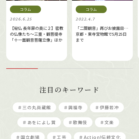
2026.6.25
2022.4.7
【秘仏 長年扉の奥に２】密教
「二間観音」再びお披露目…
の仏像たち～三重・観菩提寺
京都・東寺宝物館で5月25日
「十一面観音菩薩立像」ほか
まで
注目のキーワード
＃三の丸尚蔵館
＃興福寺
＃伊藤若冲
＃あをによし賞
＃歌舞伎
＃文楽
＃国立劇場
＃工芸
＃Action!伝統文化