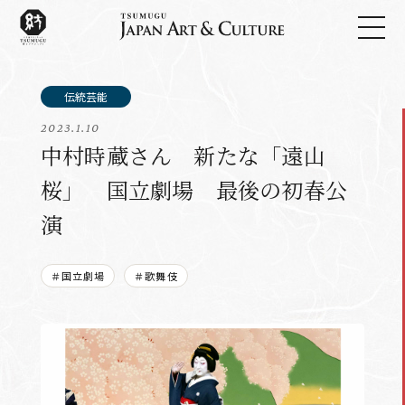
2023.1.10
中村時蔵さん 新たな「遠山
桜」 国立劇場 最後の初春公
演
＃国立劇場
＃歌舞伎