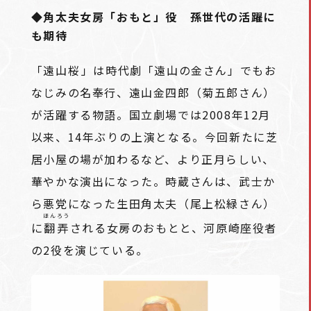
◆角太夫女房「おもと」役 孫世代の活躍に
も期待
「遠山桜――」は時代劇「遠山の金さん」でもお
なじみの名奉行、遠山金四郎（菊五郎さん）
が活躍する物語。国立劇場では2008年12月
以来、14年ぶりの上演となる。今回新たに芝
居小屋の場が加わるなど、より正月らしい、
華やかな演出になった。時蔵さんは、武士か
ら悪党になった生田角太夫（尾上松緑さん）
ほんろう
に
翻弄
される女房のおもとと、河原崎座役者
の2役を演じている。