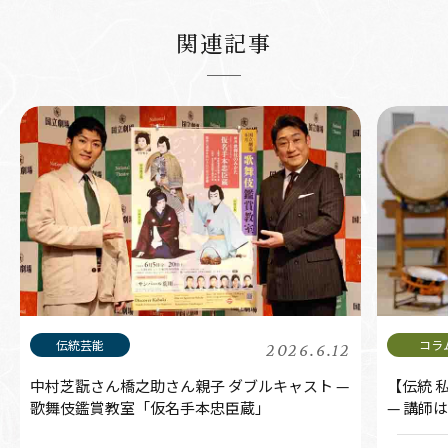
関連記事
2026.6.12
中村芝翫さん橋之助さん親子 ダブルキャスト —
【伝統 
歌舞伎鑑賞教室「仮名手本忠臣蔵」
— 講師