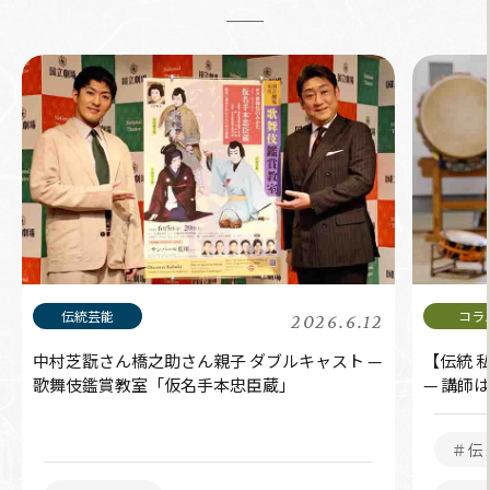
2026.6.12
中村芝翫さん橋之助さん親子 ダブルキャスト —
【伝統 
歌舞伎鑑賞教室「仮名手本忠臣蔵」
— 講師
＃伝