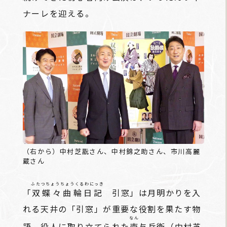
ナーレを迎える。
（右から）中村芝翫さん、中村錦之助さん、市川高麗
蔵さん
ふたつちょうちょうくるわにっき
「
双蝶々曲輪日記
引窓」は月明かりを入
れる天井の「引窓」が重要な役割を果たす物
なん
語。役人に取り立てられた
南
与兵衛（中村芝