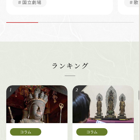
＃国立劇場
＃歌
ランキング