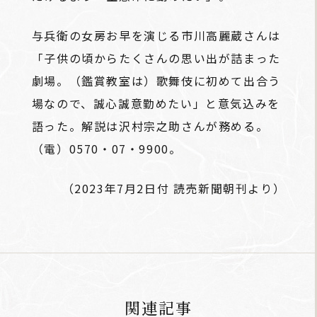
与兵衛の女房お早を演じる市川高麗蔵さんは
「子供の頃からたくさんの思い出が詰まった
劇場。（鑑賞教室は）歌舞伎に初めて出合う
場なので、誠心誠意勤めたい」と意気込みを
語った。解説は沢村宗之助さんが務める。
（電）0570・07・9900。
（2023年7月2日付 読売新聞朝刊より）
関連記事