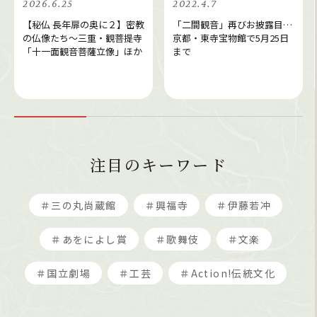
2026.6.25
2022.4.7
【秘仏 長年扉の奥に２】密教
「二間観音」再びお披露目…
の仏像たち～三重・観菩提寺
京都・東寺宝物館で5月25日
「十一面観音菩薩立像」ほか
まで
注目のキーワード
＃三の丸尚蔵館
＃興福寺
＃伊藤若冲
＃あをによし賞
＃歌舞伎
＃文楽
＃国立劇場
＃工芸
＃Action!伝統文化