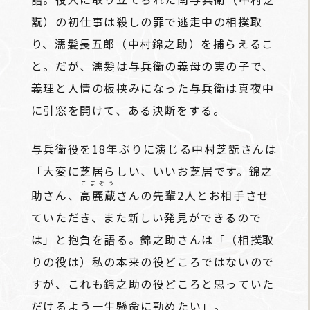
翫）の初仕事は殺しの罪で逃走中の相撲取
り、濡髪長五郎（中村錦之助）を捕らえるこ
と。だが、濡髪は与兵衛の義母の実の子で、
義理と人情の板挟みになった与兵衛は真夜中
に引窓を開けて、ある決断をする。
与兵衛役を18年ぶりに演じる中村芝翫さんは
「大変に芝居らしい、いいお芝居です。錦之
こまぞう
助さん、
高麗蔵
さんの先輩2人とお相手させ
ていただき、また新しい発見ができるので
は」と抱負を語る。錦之助さんは「（相撲取
りの役は）私の本来の役どころではないので
すが、これも錦之助の役どころと思っていた
だけるよう一生懸命に勤めたい」。