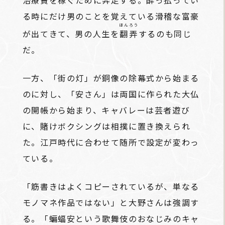
治療費を稼ぐために奔走する。酔っ払ってい
る時にだけ男のことを覚えている滑稽な富豪
ほんろう
が出てきて、男の人生を
翻弄
するのも同じ
だ。
一方、「街の灯」が銅像の除幕式から始まる
のに対し、「安さん」は両国に作られた大仏
の開帳から始まり、キャバレーは芸者遊び
に、賭けボクシングは相撲に置き換えられ
た。江戸時代に合わせて随所で設定が変わっ
ている。
「筋書きはよくコピーされているが、単なる
モノマネ作品ではない」と大野さんは強調す
る。「蝙蝠安という歌舞伎のおなじみのキャ