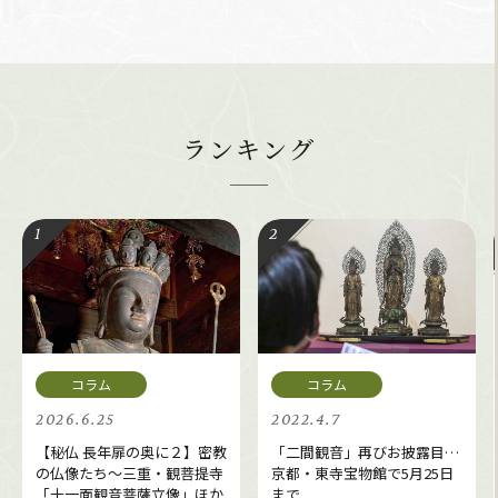
ランキング
2026.6.25
2022.4.7
【秘仏 長年扉の奥に２】密教
「二間観音」再びお披露目…
の仏像たち～三重・観菩提寺
京都・東寺宝物館で5月25日
「十一面観音菩薩立像」ほか
まで