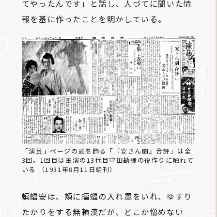
てやったんです」と話し、人づてに聞いた情
報を基に作ったことを明かしている。
「演芸」ページの頭を飾る「『安さん劇』合評」は全
3回。1回目は主演の13代目守田勘彌の役作りに触れて
いる （1931年8月11日朝刊）
蝙蝠安は、頬に蝙蝠の入れ墨をいれ、ゆすり
たかりをする無頼漢だが、どこか憎めない