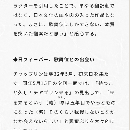
ラクターを引用したことで、単なる翻訳劇で
はなく、日本文化の血や肉の入った作品とな
った。まさに、歌舞伎にしかできない、本質
を突いた翻案だと思う」と感心する。
来日フィーバー、歌舞伎との出会い
チャップリンは翌32年5月、初来日を果た
す。同年5月15日の夕刊一面では、「待つこ
と久し！チヤプリン来る」の見出しで、「来
うわさ
る来るという（略）
噂
は五年目でやっともの
になった（略）そのくらい我慢しないとなか
なか会えないらしい」と興奮ぶりを大々的に