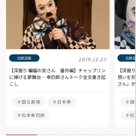
2019.12.27
【深掘り 蝙蝠の安さん 番外編】チャップリン
【深掘り
に捧げる夢舞台― 幸四郎さんトーク全文書き起
想いを形
こし
さん」が
＃国立劇場
＃日本博
＃国
＃松本幸四郎
＃松