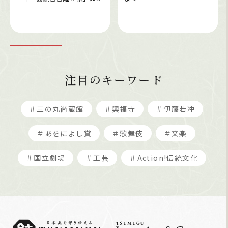
注目のキーワード
＃三の丸尚蔵館
＃興福寺
＃伊藤若冲
＃あをによし賞
＃歌舞伎
＃文楽
＃国立劇場
＃工芸
＃Action!伝統文化