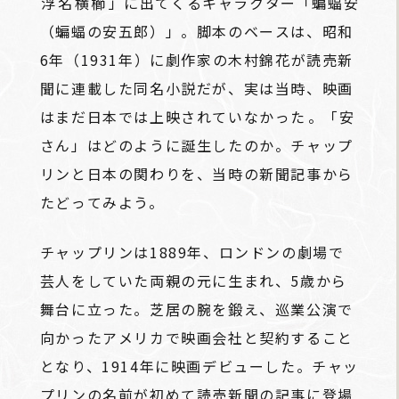
浮名横櫛
」に出てくるキャラクター「蝙蝠安
（蝙蝠の安五郎）」。脚本のベースは、昭和
6年（1931年）に劇作家の木村錦花が読売新
聞に連載した同名小説だが、実は当時、映画
はまだ日本では上映されていなかった――。「安
さん」はどのように誕生したのか。チャップ
リンと日本の関わりを、当時の新聞記事から
たどってみよう。
チャップリンは1889年、ロンドンの劇場で
芸人をしていた両親の元に生まれ、5歳から
舞台に立った。芝居の腕を鍛え、巡業公演で
向かったアメリカで映画会社と契約すること
となり、1914年に映画デビューした。チャッ
プリンの名前が初めて読売新聞の記事に登場