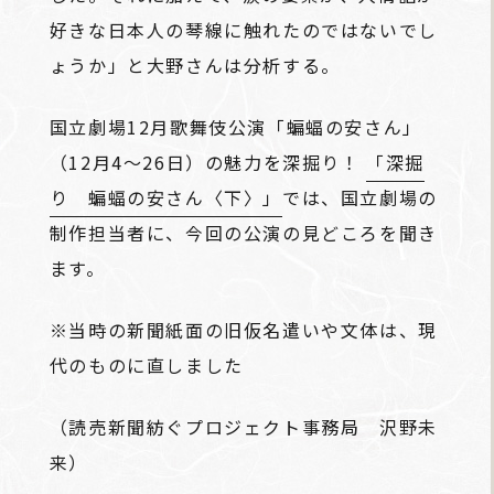
好きな日本人の琴線に触れたのではないでし
ょうか」と大野さんは分析する。
国立劇場12月歌舞伎公演「蝙蝠の安さん」
（12月4～26日）の魅力を深掘り！
「深掘
り 蝙蝠の安さん〈下〉」
では、国立劇場の
制作担当者に、今回の公演の見どころを聞き
ます。
※当時の新聞紙面の旧仮名遣いや文体は、現
代のものに直しました
（読売新聞紡ぐプロジェクト事務局 沢野未
来）