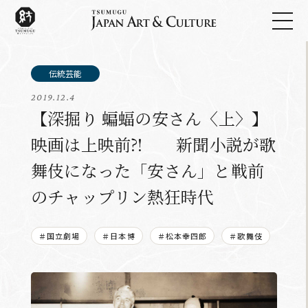
2019.12.4
【深掘り 蝙蝠の安さん〈上〉】
映画は上映前?! 新聞小説が歌
舞伎になった「安さん」と戦前
のチャップリン熱狂時代
＃国立劇場
＃日本博
＃松本幸四郎
＃歌舞伎