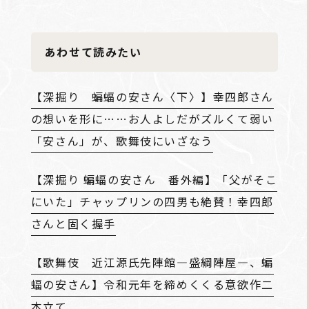
あわせて読みたい
【深掘り 蝙蝠の安さん〈下〉】幸四郎さん
の想いを形に……お人よしだがズルくて弱い
「安さん」が、歌舞伎にいざなう
【深掘り 蝙蝠の安さん 番外編】「父がそこ
にいた」チャップリンの四男も絶賛！幸四郎
さんと固く握手
【歌舞伎 近江源氏先陣館―盛綱陣屋―、蝙
蝠の安さん】令和元年を締めくくる意欲作二
本立て