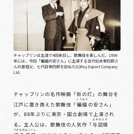
チャップリンは生涯で4回来日し、歌舞伎を楽しんだ。1936
年には、今回「蝙蝠の安さん」に主演する当代松本幸四郎さ
んの曽祖父、七代目幸四郎を訪ねた(C)Roy Export Company
Ltd.
ひ
チャップリンの名作映画「街の
灯
」の舞台を
こうもり
江戸に置き換えた歌舞伎「
蝙蝠
の安さん」
が、88年ぶりに東京・国立劇場で上演され
よわなさけ
る。主人公は、歌舞伎の人気作「
与話情
うきなのよこぐし