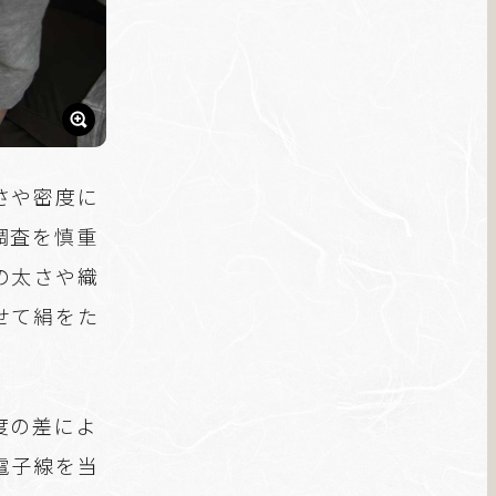
さや密度に
調査を慎重
の太さや織
せて絹をた
度の差によ
電子線を当