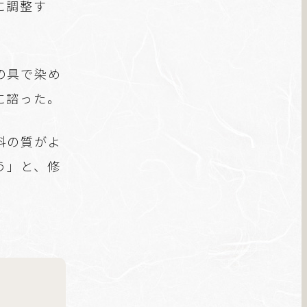
に調整す
の具で染め
に諮った。
料の質がよ
う」と、修