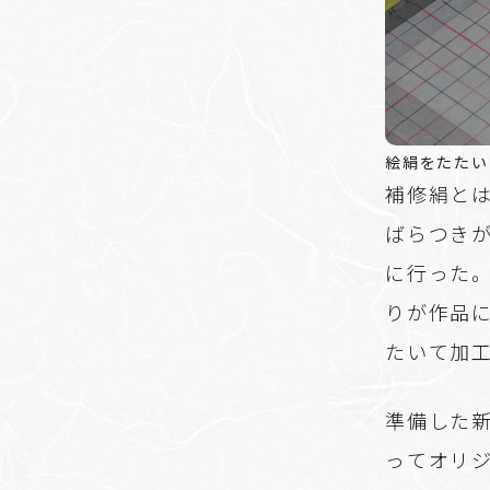
絵絹をたたい
補修絹と
ばらつき
に行った
りが作品
たいて加
準備した
ってオリ