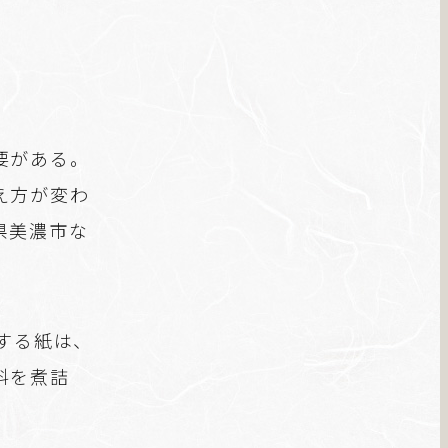
要がある。
え方が変わ
県美濃市な
する紙は、
料を煮詰
。