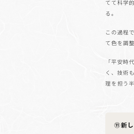
てて科学
る。
この過程
て色を調
「平安時
く、技術
理を担う
⑪新し