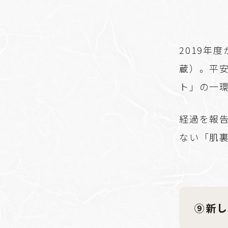
2019年
蔵）。平
ト」の一
経過を報
ない「肌
⑨新し