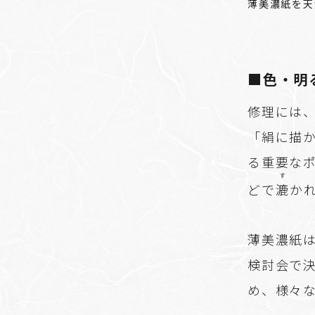
薄美濃紙を天
■色・明
修理には
「絹に描
る重要な
す
どで
漉
か
薄美濃紙
検討会で
め、様々