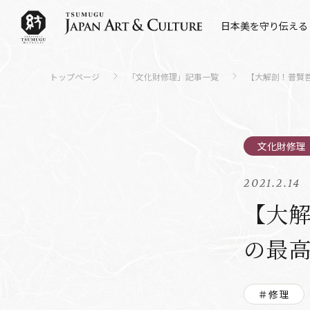
日本美を守り伝える
トップページ
「文化財修理」記事一覧
【大解剖！普賢菩
2021.2.14
【大解
の最
＃修理