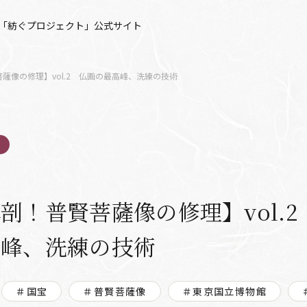
「紡ぐプロジェクト」公式サイト
薩像の修理】vol.2 仏画の最高峰、洗練の技術
剖！普賢菩薩像の修理】vol.2
高峰、洗練の技術
＃国宝
＃普賢菩薩像
＃東京国立博物館