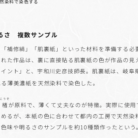
然染料で染色する
るさ 複数サンプル
、「補修絹」「肌裏紙」といった材料を準備する必
かれた作品は、裏に直接貼る肌裏紙の色が作品の見
ポイント」と、宇和川史彦技師長。肌裏紙は、岐阜
れる薄美濃紙を天然染料で染色した。
こうぞ
は
楮
が原料で、薄くて丈夫なのが特徴。実際に使用
決めるが、本紙の色に合わせて都内の工房で天然染
な色味や明るさのサンプルを約10種類作ったという