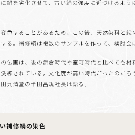
的に絹を劣化させて、古い絹の強度に近づけるよう
で変色することがあるため、この後、天然染料と絵
整する。補修絹は複数のサンプルを作って、検討会
代の仏画は、後の鎌倉時代や室町時代と比べても材
も洗練されている。文化度が高い時代だったのだろ
半田九清堂の半田昌規社長は語る。
い補修絹の染色