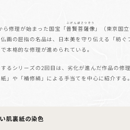
ふげんぼさつぞう
度から修理が始まった国宝「
普賢菩薩像
」（東京国立
安仏画の屈指の名品は、日本美を守り伝える「紡ぐ
環で本格的な修理が進められている。
告するシリーズの2回目は、劣化が進んだ作品の修
裏紙」や「補修絹」による手当てを中心に紹介する
い肌裏紙の染色