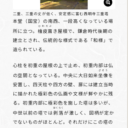
二重、三重の丈が低く、安定感に富む西明寺三重塔
本堂（国宝）の南西、一段高くなっている場
ひわだぶ
所に立つ。
檜皮葺
き屋根で、鎌倉時代後期の
建立とされ、伝統的な様式である「和様」で
造られている。
心柱を初重の屋根の上で止め、初重内部は仏
ざぞう
の空間となっている。中央に大日如来
坐像
を
安置し、四天柱や四方の壁、扉には建立当時
に描かれた極彩色の仏画や文様が鮮やかに残
る。初重内部に極彩色を施した塔は多いが、
はくらく
中世以前の塔では
剥落
が激しく、図柄が定か
でないものがほとんど。それだけにこの塔の