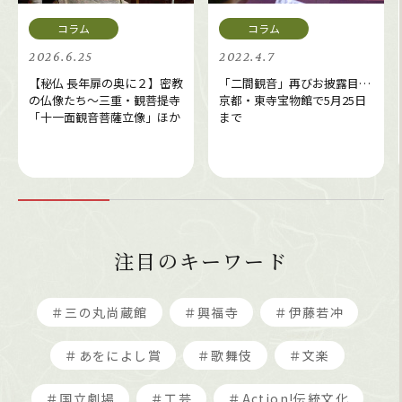
2026.6.25
2022.4.7
【秘仏 長年扉の奥に２】密教
「二間観音」再びお披露目…
の仏像たち～三重・観菩提寺
京都・東寺宝物館で5月25日
「十一面観音菩薩立像」ほか
まで
注目のキーワード
＃三の丸尚蔵館
＃興福寺
＃伊藤若冲
＃あをによし賞
＃歌舞伎
＃文楽
＃国立劇場
＃工芸
＃Action!伝統文化