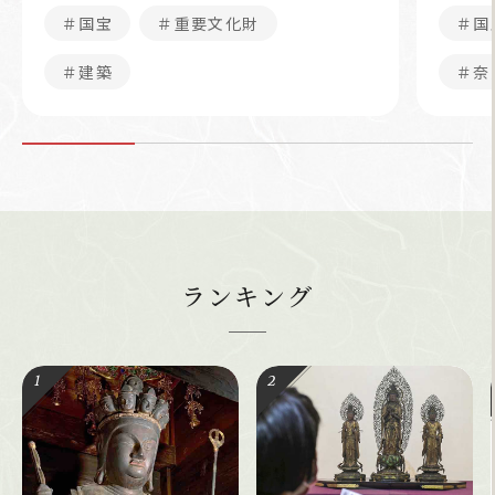
＃国宝
＃重要文化財
＃国
＃建築
＃奈
ランキング