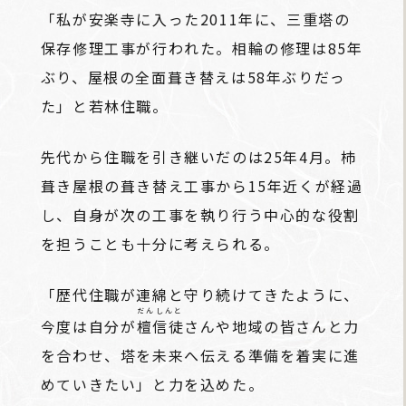
「私が安楽寺に入った2011年に、三重塔の
保存修理工事が行われた。相輪の修理は85年
ぶり、屋根の全面葺き替えは58年ぶりだっ
た」と若林住職。
先代から住職を引き継いだのは25年4月。杮
葺き屋根の葺き替え工事から15年近くが経過
し、自身が次の工事を執り行う中心的な役割
を担うことも十分に考えられる。
「歴代住職が連綿と守り続けてきたように、
だんしんと
今度は自分が
檀信徒
さんや地域の皆さんと力
を合わせ、塔を未来へ伝える準備を着実に進
めていきたい」と力を込めた。