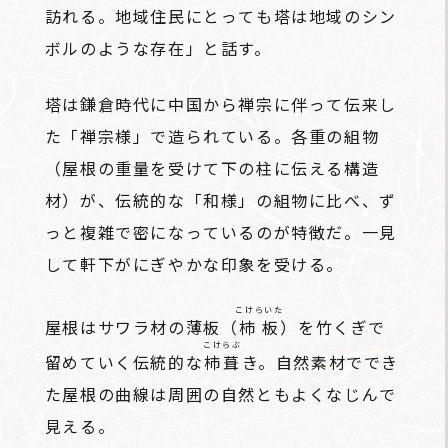
訪れる。地域住民にとっても塔は地域のシン
ボルのような存在」と話す。
塔は鎌倉時代に中国から禅宗に伴って伝来し
た「禅宗様」で造られている。各重の組物
（屋根の重量を受けて下の柱に伝える構造
材）が、伝統的な「和様」の組物に比べ、ず
っと複雑で密になっているのが特徴だ。一見
して軒下がにぎやかな印象を受ける。
こけらいた
屋根はサワラ材の薄板（
杮板
）を竹くぎで
こけらぶ
留めていく伝統的な
杮葺
き。自然素材ででき
た屋根の曲線は周囲の自然ともよくなじんで
見える。