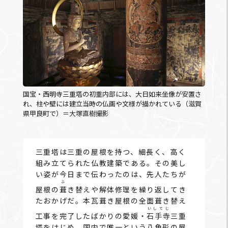
国宝・西明寺三重塔の初重内部には、大日如来坐像が安置さ
れ、柱や壁には建立当時の仏画や文様が描かれている（滋賀
県甲良町で）＝大塚直樹撮影
三重塔は三重の屋根を持つ、細長く、高く
組み立てられた仏教建築である。その美し
い姿が今日まで伝わったのは、先人たちが
ふ
屋根の
葺
き替えや解体修理を繰り返してき
たおかげだ。本瓦葺き屋根の全面葺き替え
いしてじ
工事を完了したばかりの愛媛・
石手寺
三重
塔をはじめ、国内で唯一という八角形の屋