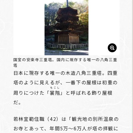
国宝の安楽寺三重塔。国内に現存する唯一の八角三重
塔
日本に現存する唯一の木造八角三重塔。四重
塔のように見えるが、一番下の屋根は初重の
もこし
周りにつけた「
裳階
」と呼ばれる飾り屋根
だ。
若林宜範住職（42）は「観光地の別所温泉の
お寺とあって、年間5万～6万人が塔の拝観に