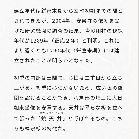
建立年代は鎌倉末期から室町初期までの間と
されてきたが、2004年、安楽寺の依頼を受
けた研究機関の調査の結果、塔の用材の伐採
年代が1289年（正応２年）と判明。これに
より遅くとも1290年代（鎌倉末期）には建
立されたことが明らかとなった。
初重の内部は土間で、心柱は二重目から立ち
上がる。初重に心柱がないため、広い仏の空
間を設けることができ、八角形の壇上に大日
如来坐像を安置する。天井は平らな板を並べ
かがみてんじょう
て張った「
鏡天井
」と呼ばれるもの。こち
らも禅宗様の特徴だ。