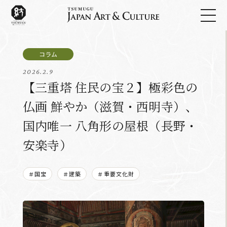
2026.2.9
【三重塔 住民の宝２】極彩色の
仏画 鮮やか（滋賀・西明寺）、
国内唯一 八角形の屋根（長野・
安楽寺）
＃国宝
＃建築
＃重要文化財