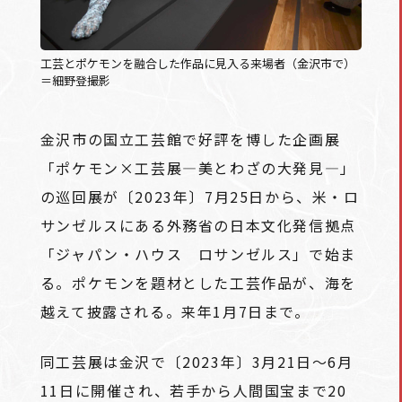
工芸とポケモンを融合した作品に見入る来場者（金沢市で）
＝細野登撮影
金沢市の国立工芸館で好評を博した企画展
「ポケモン×工芸展―美とわざの大発見―」
の巡回展が〔2023年〕7月25日から、米・ロ
サンゼルスにある外務省の日本文化発信拠点
「ジャパン・ハウス ロサンゼルス」で始ま
る。ポケモンを題材とした工芸作品が、海を
越えて披露される。来年1月7日まで。
同工芸展は金沢で〔2023年〕3月21日～6月
11日に開催され、若手から人間国宝まで20