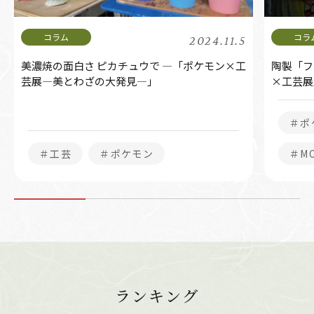
2024.11.5
美濃焼の面白さ ピカチュウで ―「ポケモン×工
陶製「フ
芸展―美とわざの大発見―」
×工芸展
＃ポ
＃工芸
＃ポケモン
＃M
ランキング