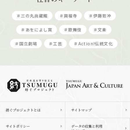
＃三の丸尚蔵館
＃興福寺
＃伊藤若冲
＃あをによし賞
＃歌舞伎
＃文楽
＃国立劇場
＃工芸
＃Action!伝統文化
紡ぐプロジェクトとは
サイトマップ
サイトポリシー
データの収集と利用