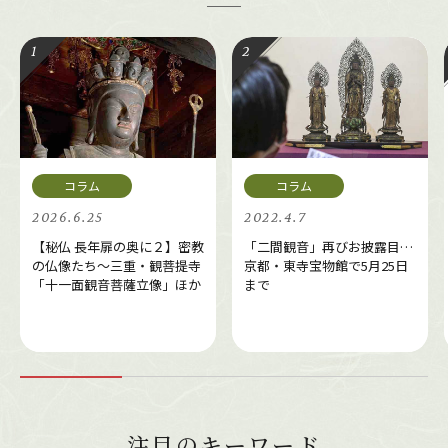
2026.6.25
2022.4.7
【秘仏 長年扉の奥に２】密教
「二間観音」再びお披露目…
の仏像たち～三重・観菩提寺
京都・東寺宝物館で5月25日
「十一面観音菩薩立像」ほか
まで
注目のキーワード