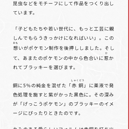
昆虫などをモチーフにして作品をつくり出し
ています。
「子どもたちや若い世代に、もっと工芸に親
しんでもらうきっかけになればいい」。この
おも
想
いがポケモン制作を後押ししました。そし
ひ
て、あまたのポケモンの中から色合いに
惹
か
れてブラッキーを選びます。
しゃくどう
銅に5％の純金を混ぜた「
赤銅
」に薬液で発
色処理を施すと紫がかった黒色に。その深み
が「げっこうポケモン」のブラッキーのイメ
ージにぴったりときたのです。
丸みのある愛らしいフォルムは赤銅を打ち出