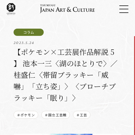
2023.5.24
【ポケモン×工芸展作品解説 5
】 池本一三〈湖のほとりで〉／
桂盛仁〈帯留ブラッキー「威
嚇」「立ち姿」〉〈ブローチブ
ラッキー「眠り」〉
＃ポケモン
＃国立工芸館
＃工芸