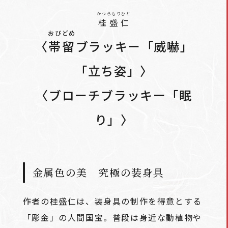
かつらもりひと
桂盛仁
おびどめ
〈
帯留
ブラッキー「威嚇」
「立ち姿」〉
〈ブローチブラッキー「眠
り」〉
金属色の美 究極の装身具
作者の桂盛仁は、装身具の制作を得意とする
「彫金」の人間国宝。普段は身近な動植物や