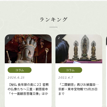
ランキング
2026.6.25
2022.4.7
【秘仏 長年扉の奥に２】密教
「二間観音」再びお披露目…
の仏像たち～三重・観菩提寺
京都・東寺宝物館で5月25日
「十一面観音菩薩立像」ほか
まで