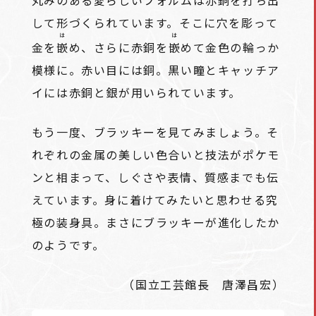
して形づくられています。そこに穴を彫って
は
は
金を
嵌
め、さらに赤銅を
嵌
めて金色の輪っか
模様に。赤い目には銅。黒い瞳とキャッチア
イには赤銅と銀が用いられています。
もう一度、ブラッキーを見てみましょう。そ
れぞれの金属の美しい色合いと技法がポケモ
ンと相まって、しぐさや表情、質感までも伝
えています。身に着けてみたいと思わせる究
極の装身具。まさにブラッキーが進化したか
のようです。
（国立工芸館長 唐澤昌宏）