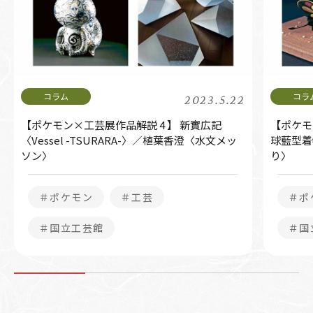
2023.5.22
【ポケモン×工芸展作品解説 4 】 新實広記
【ポケモ
〈Vessel -TSURARA-〉／植葉香澄〈水文メッ
球藍型着
ソン〉
り〉
＃ポケモン
＃工芸
＃ポ
＃国立工芸館
＃国