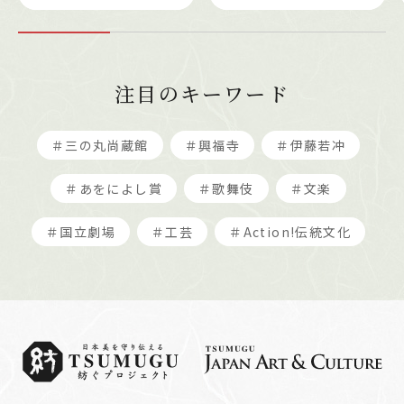
注目のキーワード
＃三の丸尚蔵館
＃興福寺
＃伊藤若冲
＃あをによし賞
＃歌舞伎
＃文楽
＃国立劇場
＃工芸
＃Action!伝統文化