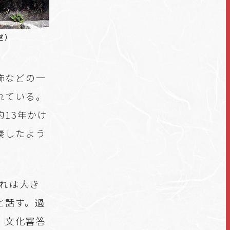
堂）
飾などの一
れている。
約13年かけ
奏したよう
揺れは大き
と話す。過
、文化審答