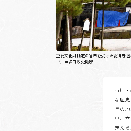
重要文化財指定の答申を受けた総持寺祖
で）＝多可政史撮影
石川・
な歴史
年の地
中、立
志たち