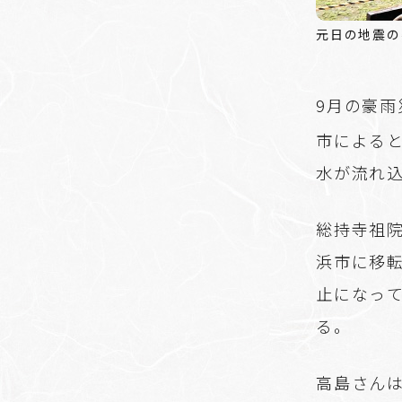
元日の地震の
9月の豪
市による
水が流れ
総持寺祖院
浜市に移
止になっ
る。
高島さん