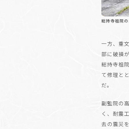
総持寺祖院の
一方、重
部に破損
総持寺祖院
て修理と
だ。
副監院の高
く、耐震
去の震災