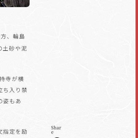
一方、輪島
の土砂や泥
総持寺が横
立ち入り禁
の姿もあ
Shar
文指定を励
e