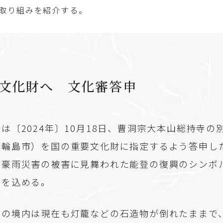
取り組みを紹介する。
文化財へ 文化審答申
は〔2024年〕10月18日、曹洞宗大本山総持寺の
（輪島市）を国の重要文化財に指定するよう答申し
や豪雨災害の被害に見舞われた能登の復興のシンボ
いを込める。
院の境内は現在も灯籠などの石造物が倒れたままで