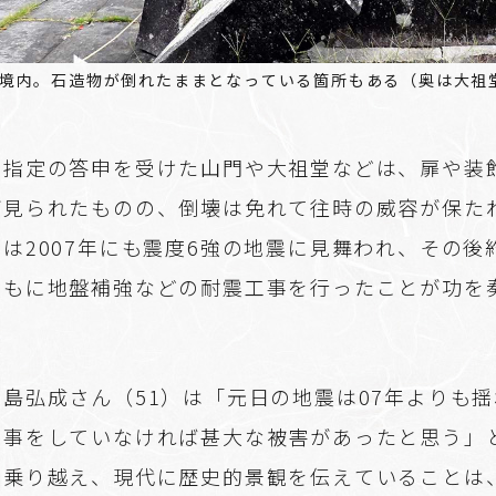
境内。石造物が倒れたままとなっている箇所もある（奥は大祖
文指定の答申を受けた山門や大祖堂などは、扉や装
が見られたものの、倒壊は免れて往時の威容が保た
は2007年にも震度6強の地震に見舞われ、その後
ともに地盤補強などの耐震工事を行ったことが功を
島弘成さん（51）は「元日の地震は07年よりも
工事をしていなければ甚大な被害があったと思う」
を乗り越え、現代に歴史的景観を伝えていることは