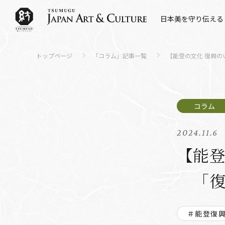
日本美を守り伝える
トップページ
「コラム」記事一覧
【能登の文化 復興
2024.11.6
【能登
「復
＃能登復