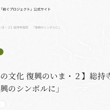
「紡ぐプロジェクト」公式サイト
のいま・２】総持寺祖院 「復興のシンボルに」
の文化 復興のいま・２】総持
興のシンボルに」
興