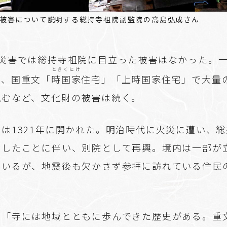
被害について説明する総持寺祖院副監院の高島弘成さん
雨災害では総持寺祖院に目立った被害はなかった。
ときくにけ
と、国重文「
時国家
住宅」「上時国家住宅」で大量
込むなど、文化財の被害は続く。
は1321年に開かれた。明治時代に火災に遭い、
転したことに伴い、別院として再興。境内は一部が
ているが、地震後も欠かさず参拝に訪れている住民
は「寺には地域とともに歩んできた歴史がある。重