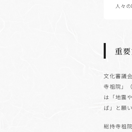
人々の
重要
文化審議会
寺祖院」
は「地震
ば」と願
総持寺祖