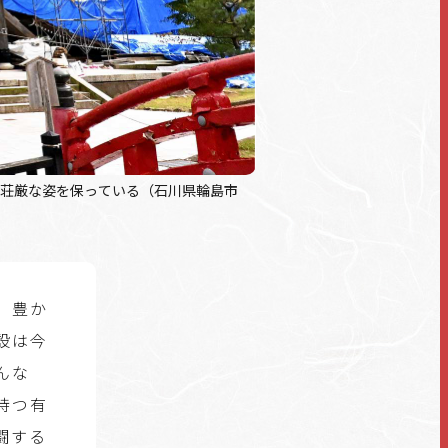
ず荘厳な姿を保っている（石川県輪島市
、豊か
設は今
んな
持つ有
闘する