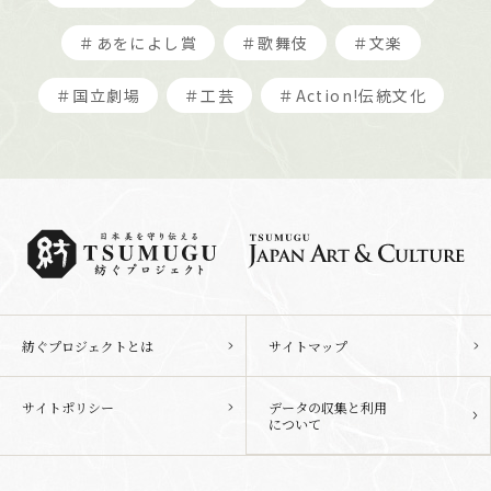
＃あをによし賞
＃歌舞伎
＃文楽
＃国立劇場
＃工芸
＃Action!伝統文化
紡ぐプロジェクトとは
サイトマップ
サイトポリシー
データの収集と利用
について