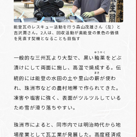
能登瓦のレスキュー活動を行う森山茂雄さん（左）と
吉沢潤さん。2人は、回収活動が奥能登の景色の価値
を見直す契機となることも目指す
ゆうやく
一般的な三州瓦より大型で、黒い
釉薬
をどぶ
漬けにして両面に施し、高温で焼成する。伝
まき
統的には能登の水田の土や里山の
薪
が使わ
れ、珠洲市などの農村地帯で作られてきた。
凍害や塩害に強く、表面がツルツルしている
ため雪が滑り落ちやすい。
珠洲市によると、同市内では明治時代から地
場産業として瓦工業が発展した。高度経済成