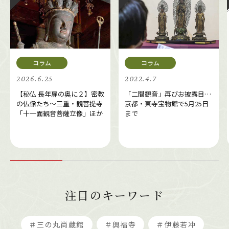
2026.6.25
2022.4.7
【秘仏 長年扉の奥に２】密教
「二間観音」再びお披露目…
の仏像たち～三重・観菩提寺
京都・東寺宝物館で5月25日
「十一面観音菩薩立像」ほか
まで
注目のキーワード
＃三の丸尚蔵館
＃興福寺
＃伊藤若冲