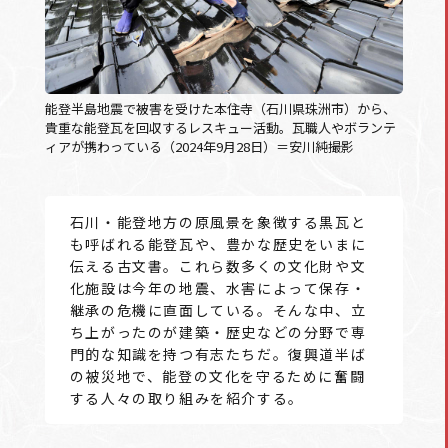
能登半島地震で被害を受けた本住寺（石川県珠洲市）から、
貴重な能登瓦を回収するレスキュー活動。瓦職人やボランテ
ィアが携わっている（2024年9月28日）＝安川純撮影
石川・能登地方の原風景を象徴する黒瓦と
も呼ばれる能登瓦や、豊かな歴史をいまに
伝える古文書。これら数多くの文化財や文
化施設は今年の地震、水害によって保存・
継承の危機に直面している。そんな中、立
ち上がったのが建築・歴史などの分野で専
門的な知識を持つ有志たちだ。復興道半ば
の被災地で、能登の文化を守るために奮闘
する人々の取り組みを紹介する。