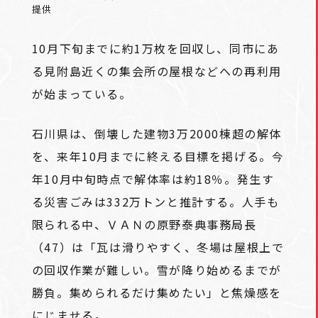
提供
10月下旬までに約1万枚を回収し、同市にあ
る見附島近くの集会所の屋根などへの再利用
が始まっている。
石川県は、倒壊した建物3万2000棟超の解体
を、来年10月までに終える目標を掲げる。今
年10月中旬時点で解体率は約18％。発生す
る災害ごみは332万トンと推計する。人手も
限られる中、ＶＡＮの原野泰典事務局長
（47）は「瓦は滑りやすく、冬場は屋根上で
の回収作業が難しい。雪が降り始めるまでが
勝負。集められるだけ集めたい」と焦燥感を
にじませる。