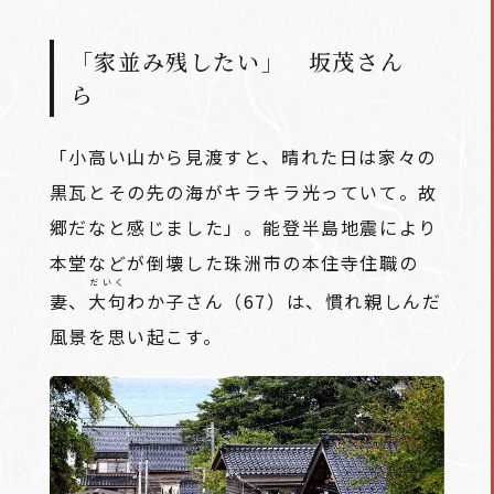
「家並み残したい」 坂茂さん
ら
「小高い山から見渡すと、晴れた日は家々の
黒瓦とその先の海がキラキラ光っていて。故
郷だなと感じました」。能登半島地震により
本堂などが倒壊した珠洲市の本住寺住職の
だいく
妻、
大句
わか子さん（67）は、慣れ親しんだ
風景を思い起こす。