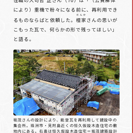
住職の大句
哲正
さん（70）は「（公費解体
により）重機で粉々になる前に、再利用でき
だんか
るものならばと依頼した。
檀家
さんの思いが
こもった瓦で、何らかの形で残ってほしい」
と語る。
坂茂さんの設計により、能登瓦を再利用して建設中の
集会所。珠洲市・見附島近くの恒久仮設木造住宅の敷
地内にある。右奥は恒久仮設木造住宅＝坂茂建築設計