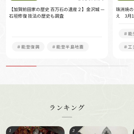
【加賀前田家の歴史 百万石の遺産２】金沢城 —
珠洲焼の
石垣修復 技法の歴史も調査
え 3月
＃能
＃能登復興
＃能登半島地震
＃工
ランキング