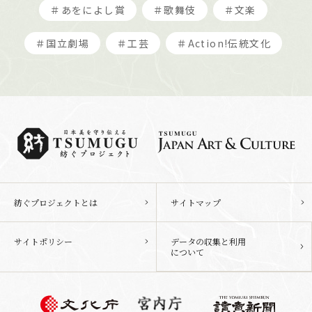
＃あをによし賞
＃歌舞伎
＃文楽
＃国立劇場
＃工芸
＃Action!伝統文化
紡ぐプロジェクトとは
サイトマップ
サイトポリシー
データの収集と利用
について