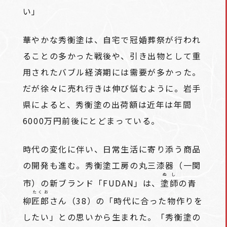
い」
華やかな秀衡塗は、自宅で冠婚葬祭が行われ
ることの多かった戦後や、引き出物として重
用されたバブル経済期には需要が多かった。
だが徐々に売れ行きは伸び悩むように。岩手
県によると、秀衡塗の出荷額は近年は年間
6000万円前後にとどまっている。
時代の変化に伴い、日常生活に寄り添う商品
の開発も進む。秀衡塗工房の丸三漆器（一関
ぬし
市）の新ブランド「FUDAN」は、
塗師
の青
たくお
柳
匠郎
さん（38）の「時代に合った物作りを
したい」との思いから生まれた。「秀衡塗の