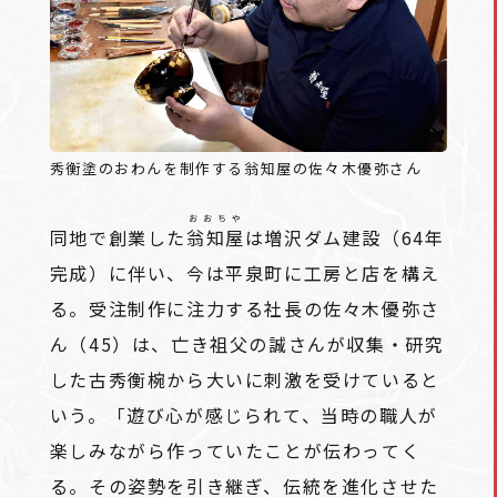
秀衡塗のおわんを制作する翁知屋の佐々木優弥さん
おおちや
同地で創業した
翁知屋
は増沢ダム建設（64年
完成）に伴い、今は平泉町に工房と店を構え
る。受注制作に注力する社長の佐々木優弥さ
ん（45）は、亡き祖父の誠さんが収集・研究
した古秀衡椀から大いに刺激を受けていると
いう。「遊び心が感じられて、当時の職人が
楽しみながら作っていたことが伝わってく
る。その姿勢を引き継ぎ、伝統を進化させた