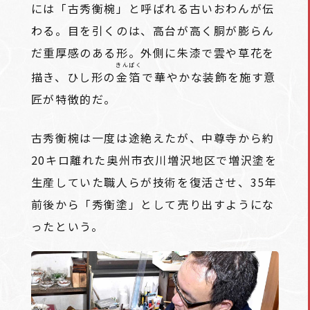
には「古秀衡椀」と呼ばれる古いおわんが伝
わる。目を引くのは、高台が高く胴が膨らん
だ重厚感のある形。外側に朱漆で雲や草花を
きんぱく
描き、ひし形の
金箔
で華やかな装飾を施す意
匠が特徴的だ。
古秀衡椀は一度は途絶えたが、中尊寺から約
20キロ離れた奥州市衣川増沢地区で増沢塗を
生産していた職人らが技術を復活させ、35年
前後から「秀衡塗」として売り出すようにな
ったという。