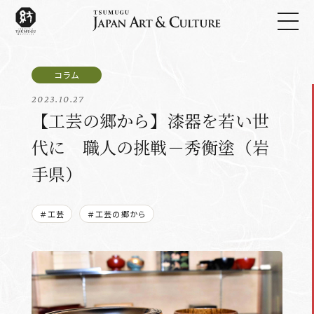
2023.10.27
【工芸の郷から】漆器を若い世
代に 職人の挑戦－秀衡塗（岩
手県）
＃工芸
＃工芸の郷から