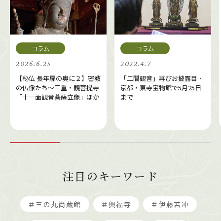
2026.6.25
2022.4.7
【秘仏 長年扉の奥に２】密教
「二間観音」再びお披露目…
の仏像たち～三重・観菩提寺
京都・東寺宝物館で5月25日
「十一面観音菩薩立像」ほか
まで
注目のキーワード
＃三の丸尚蔵館
＃興福寺
＃伊藤若冲