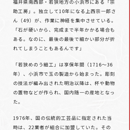
福井県南西部・
若狭
地方の小浜市にある「宗
助工房」。独立して10年になる上西宗一郎さ
ん（49）が、作業に神経を集中させている。
「石が硬いから、完成まで半年かかる場合も
ある。なのに、最後の最後で細かい部分が折
れてしまうこともあるんです」
「若狭めのう細工」は享保年間（1716～36
年）、小浜市で玉の製造から始まった。彫刻
の技法が編み出された明治以降は、杯や動物
の置物などが作られ、国内随一の産地となっ
た。
1976年、国の伝統的工芸品に指定された当
時は、22業者が組合に加盟していた。その