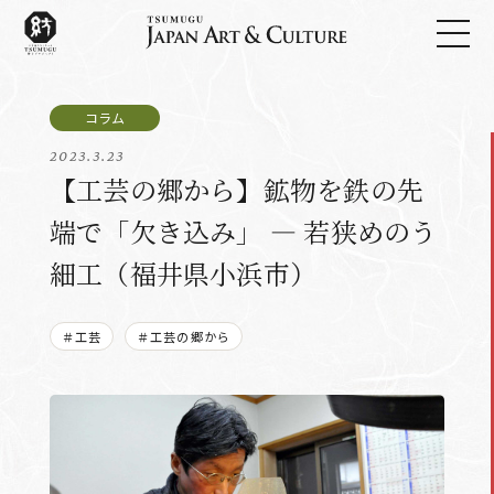
2023.3.23
【工芸の郷から】鉱物を鉄の先
端で「欠き込み」 ― 若狭めのう
細工（福井県小浜市）
＃工芸
＃工芸の郷から