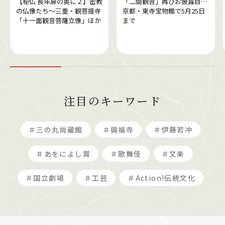
【秘仏 長年扉の奥に２】密教
「二間観音」再びお披露目…
の仏像たち～三重・観菩提寺
京都・東寺宝物館で5月25日
「十一面観音菩薩立像」ほか
まで
注目のキーワード
＃三の丸尚蔵館
＃興福寺
＃伊藤若冲
＃あをによし賞
＃歌舞伎
＃文楽
＃国立劇場
＃工芸
＃Action!伝統文化