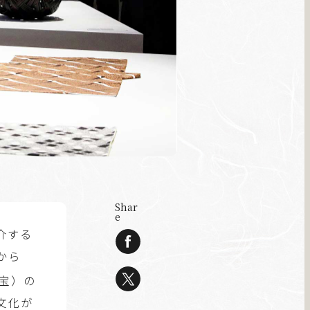
Shar
e
介する
から
宝）の
文化が