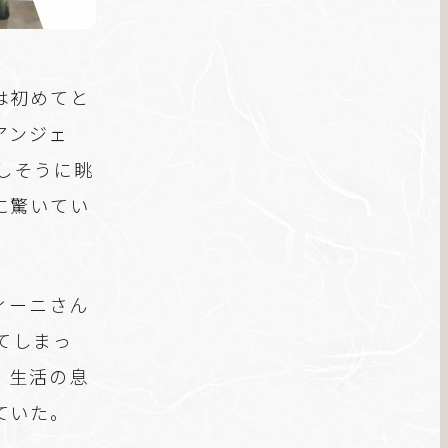
は初めてと
アンジェ
しそうに眺
に驚いてい
ィーニさん
てしまっ
、生活の息
ていた。