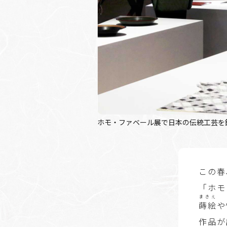
ホモ・ファベール展で日本の伝統工芸を
この春
「ホモ
まきえ
蒔絵
や
作品が