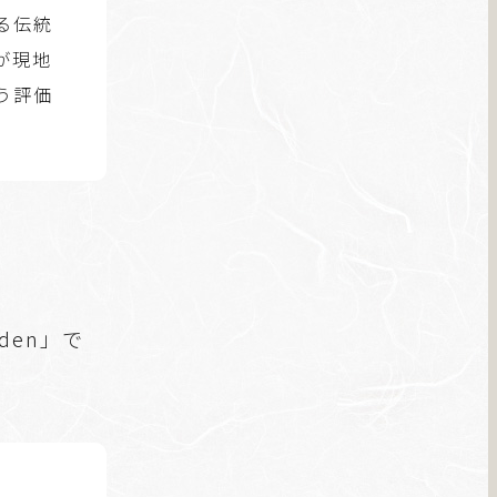
る伝統
が現地
う評価
den」で