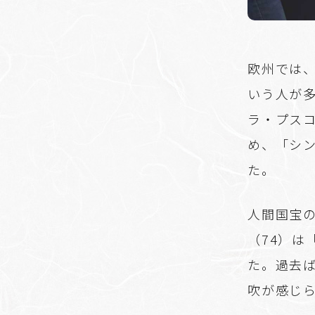
欧州では
いう人が
ラ・プス
め、「シ
た。
人間国宝
（74）
た。過去
吹が感じ