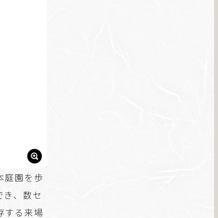
本庭園を歩
でき、数セ
存する来場