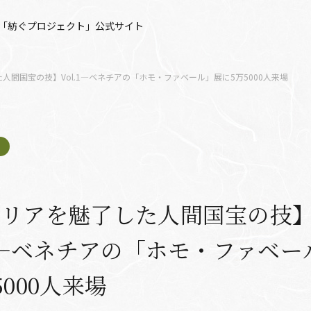
「紡ぐプロジェクト」公式サイト
人間国宝の技】Vol.1―ベネチアの「ホモ・ファベール」展に5万5000人来場
タリアを魅了した人間国宝の技
.1―ベネチアの「ホモ・ファベー
5000人来場