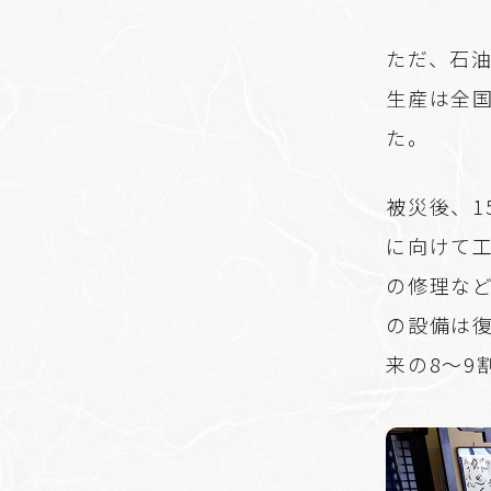
ただ、石
生産は全国
た。
被災後、1
に向けて
の修理な
の設備は
来の8～