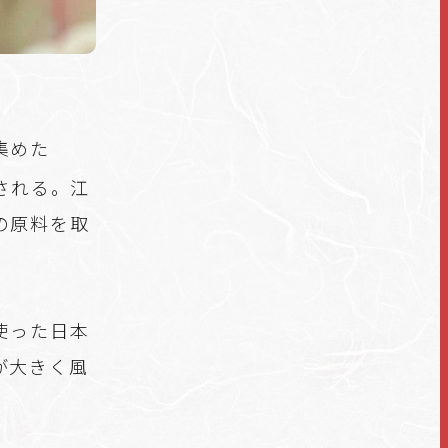
集めた
される。江
の原料を取
使った日本
が大きく風