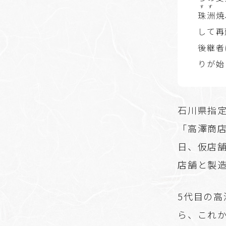
すず
珠洲
焼
して再
後継者
りが始
石川県指
「高澤商店
日、仮店
店舗と製
5代目の高
ら、これ