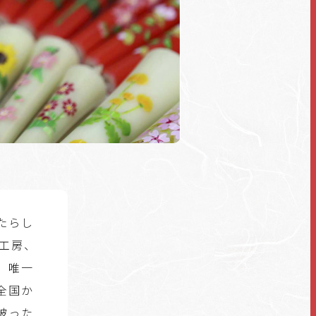
たらし
工房、
。唯一
全国か
被った