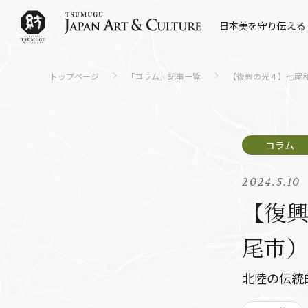
日本美を守り伝える
トップページ
「コラム」記事一覧
【復興の光４】七尾
2024.5.10
【復
尾市）
北陸の伝統