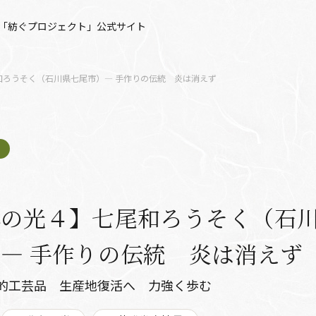
「紡ぐプロジェクト」公式サイト
和ろうそく（石川県七尾市）― 手作りの伝統 炎は消えず
興の光４】七尾和ろうそく（石
― 手作りの伝統 炎は消えず
的工芸品 生産地復活へ 力強く歩む