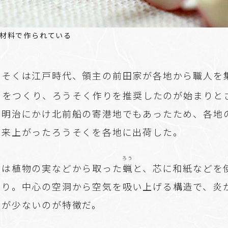
材料で作られている
うそくは江戸時代、領主の前田家が各地から職人を
」をつくり、ろうそく作りを推奨したのが始まりと
ら明治にかけ北前船の寄港地でもあったため、各地
出来上がったろうそくを各地に出荷した。
ろう
くは植物の実などから取った
蝋
と、芯に和紙などを
作り。中心の空洞から空気を吸い上げる構造で、炎
煙が少ないのが特徴だ。