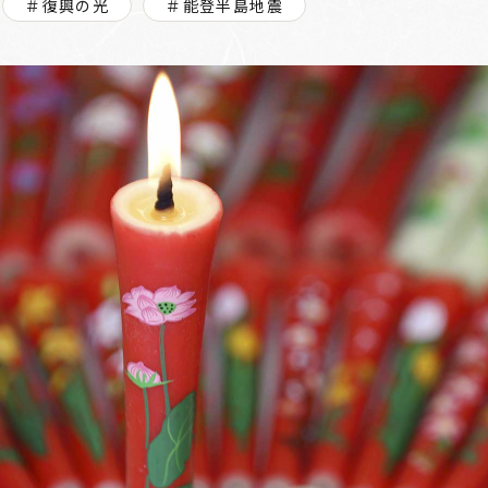
＃復興の光
＃能登半島地震