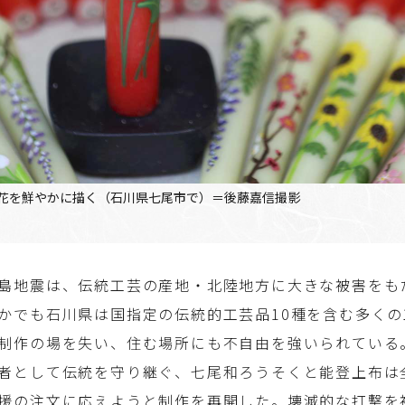
花を鮮やかに描く（石川県七尾市で）＝後藤嘉信撮影
島地震は、伝統工芸の産地・北陸地方に大きな被害をも
かでも石川県は国指定の伝統的工芸品10種を含む多くの
制作の場を失い、住む場所にも不自由を強いられている
者として伝統を守り継ぐ、七尾和ろうそくと能登上布は
援の注文に応えようと制作を再開した。壊滅的な打撃を