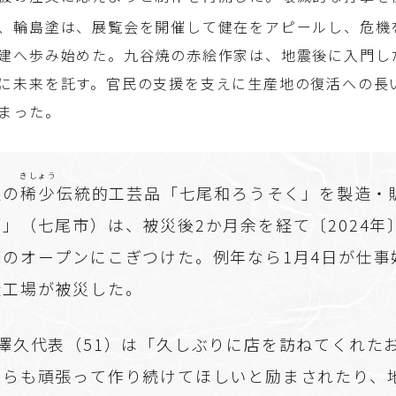
、輪島塗は、展覧会を開催して健在をアピールし、危機
建へ歩み始めた。九谷焼の赤絵作家は、地震後に入門し
に未来を託す。官民の支援を支えに生産地の復活への長
まった。
きしょう
定の
稀少
伝統的工芸品「七尾和ろうそく」を製造・
」（七尾市）は、被災後2か月余を経て〔2024年〕
舗のオープンにこぎつけた。例年なら1月4日が仕事
造工場が被災した。
澤久代表（51）は「久しぶりに店を訪ねてくれた
からも頑張って作り続けてほしいと励まされたり、