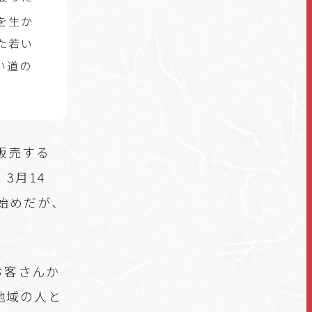
を生か
た若い
い道の
販売する
3月14
始めだが、
お客さんか
地域の人と