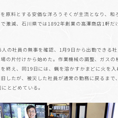
油を原料とする安価な洋ろうそくが主流となり、和
で激減、石川県では1892年創業の高澤商店1軒だ
5人の社員の無事を確認、1月9日から出勤できる
工場の片付けから始めた。作業機械の調整、ガスの
どを終え、同19日には、蝋を溶かすかまどに火を入
復旧したが、被災した社員が通常の勤務に戻るまで
9割にとどめている。