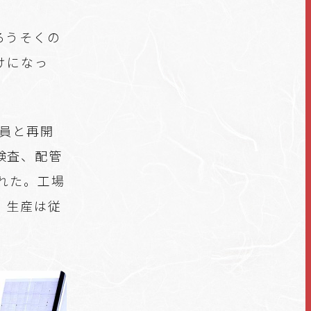
ろうそくの
けになっ
社員と再開
検査、配管
れた。工場
、生産は従