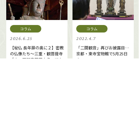
2026.6.25
2022.4.7
【秘仏 長年扉の奥に２】密教
「二間観音」再びお披露目…
の仏像たち～三重・観菩提寺
京都・東寺宝物館で5月25日
「十一面観音菩薩立像」ほか
まで
注目のキーワード
＃三の丸尚蔵館
＃興福寺
＃伊藤若冲