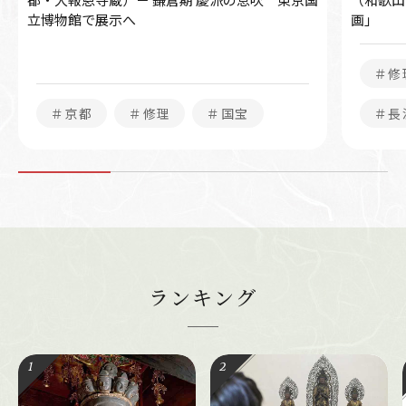
立博物館で展示へ
画」
＃修
＃京都
＃修理
＃国宝
＃長
ランキング