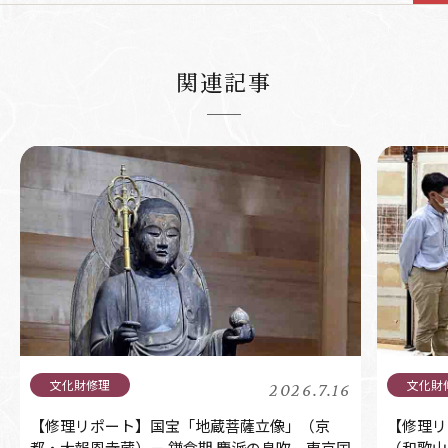
関連記事
2026.7.16
【修理リポート】国宝「地蔵菩薩立像」（京
【修理リ
都・大報恩寺蔵）－ 鎌倉期 慶派の息吹 東京国
（和歌山