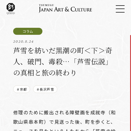
2020.8.24
芦雪を紡いだ黒潮の町＜下＞奇
人、破門、毒殺…「芦雪伝説」
の真相と旅の終わり
＃京都
＃長沢芦雪
修理のために搬出される障壁画を成就寺（和
歌山県串本町）で見送った後、町を歩くと、