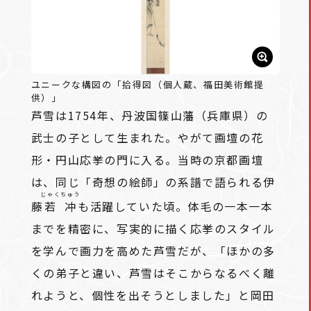
ユニークな構図の「拾得図（個人蔵、福田美術館提
供）」
芦雪は1754年、丹波国篠山藩（兵庫県）の
武士の子として生まれた。やがて画壇の花
形・円山応挙の門に入る。当時の京都画壇
は、同じ「奇想の絵師」の系譜で語られる伊
じゃくちゅう
藤
若冲
も活躍していた頃。体毛の一本一本
までを精密に、写実的に描く応挙のスタイル
を学んで画力を高めた芦雪だが、「ほかの多
くの弟子と違い、芦雪はそこからなるべく離
れようと、個性を出そうとしました」と岡田