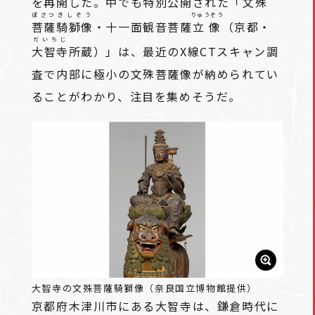
を再開した。中でも特別公開された「
文殊
ぼさつ
きしぞう
りゅうぞう
菩薩
騎獅像
・十一面観音菩薩
立像
（京都・
だいちじ
大智寺
所蔵）」は、最近のX線CTスキャン調
査で内部に極小の文殊菩薩像が納められてい
ることがわかり、注目を集めそうだ。
大智寺の文殊菩薩騎獅像（奈良国立博物館提供）
京都府木津川市にある大智寺は、鎌倉時代に