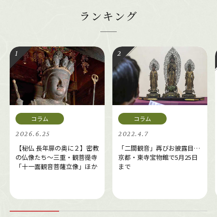
ランキング
2026.6.25
2022.4.7
【秘仏 長年扉の奥に２】密教
「二間観音」再びお披露目…
の仏像たち～三重・観菩提寺
京都・東寺宝物館で5月25日
「十一面観音菩薩立像」ほか
まで