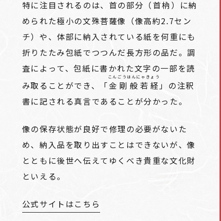
特に注目されるのは、首の部分（
首枘
）に納
められた極小の文殊菩薩像（像高約2.7セン
チ）や、体部に納入されている紙を何重にも
折りたたみ包紙でつつんだ長方形の品だ。調
査によって、包紙に書かれた文字の一部を読
こんごうはんにゃきょう
み取ることができ、「
金剛般若経
」の注釈
書に記される真言であることが分かった。
像の保存状態が良好で修理の必要がないた
め、納入品を取り出すことはできないが、像
とともに後世へ伝えてゆくべき貴重な文化財
といえる。
公式サイトはこちら