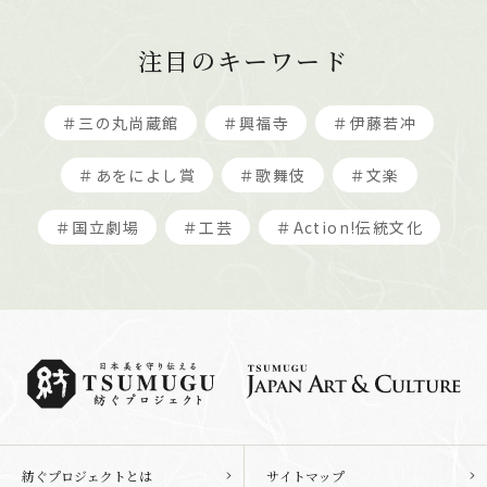
注目のキーワード
＃三の丸尚蔵館
＃興福寺
＃伊藤若冲
＃あをによし賞
＃歌舞伎
＃文楽
＃国立劇場
＃工芸
＃Action!伝統文化
紡ぐプロジェクトとは
サイトマップ