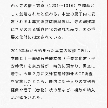
じしん
西大寺の僧・
慈真
（1231～1316）を開基と
ずし
して創建されたと伝わる。本堂の
厨子
内に安
置される本尊文殊菩薩騎獅像は、寺の創建期
にさかのぼる鎌倉時代の優れた品で、国の重
要文化財に指定されている。
2019年秋から始まった本堂の改修に際し、
本像と十一面観音菩薩立像（重要文化財・平
安時代）を奈良博が一時的に預かり、調査に
着手。今年２月に文殊菩薩騎獅像のCT調査
を実施したところ、像内に厨子入りの文殊菩
かんす
薩像や
巻子
（巻物）状の品など、複数の納入
品が確認された。