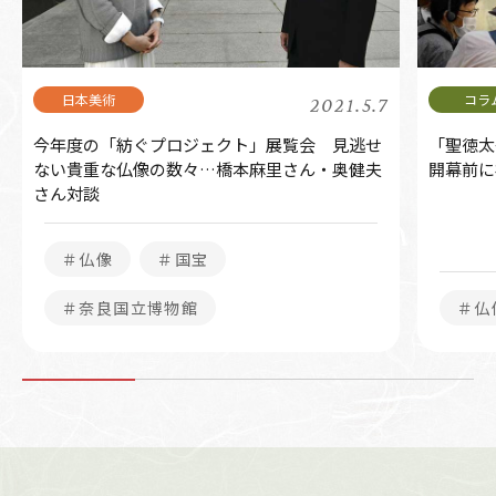
2021.5.7
今年度の「紡ぐプロジェクト」展覧会 見逃せ
「聖徳太
ない貴重な仏像の数々…橋本麻里さん・奥健夫
開幕前に
さん対談
＃仏像
＃国宝
＃奈良国立博物館
＃仏