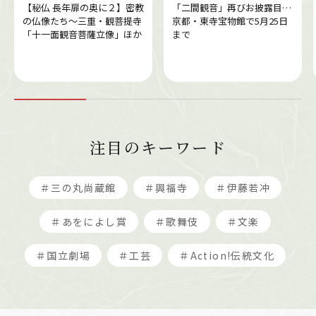
【秘仏 長年扉の奥に２】密教
「二間観音」再びお披露目…
の仏像たち～三重・観菩提寺
京都・東寺宝物館で5月25日
「十一面観音菩薩立像」ほか
まで
注目のキーワード
＃三の丸尚蔵館
＃興福寺
＃伊藤若冲
＃あをによし賞
＃歌舞伎
＃文楽
＃国立劇場
＃工芸
＃Action!伝統文化