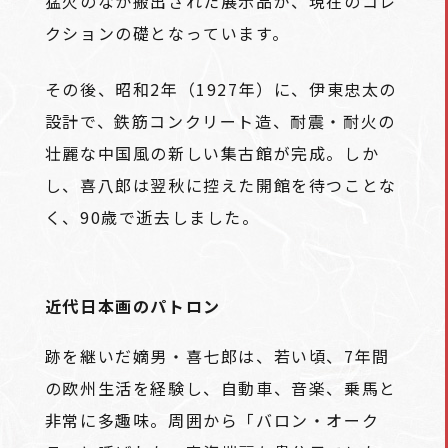
猛火のなか搬出された展示品が、現在のコレ
クションの礎となっています。
その後、昭和2年（1927年）に、伊東忠太の
設計で、鉄筋コンクリート造、耐震・耐火の
壮麗な中国風の新しい集古館が完成。しか
し、喜八郎は翌秋に控えた開館を待つことな
く、90歳で逝去しました。
近代日本画のパトロン
跡を継いだ嫡男・喜七郎は、若い頃、7年間
の欧州生活を経験し、自動車、音楽、乗馬と
非常に多趣味。周囲から「バロン・オーク