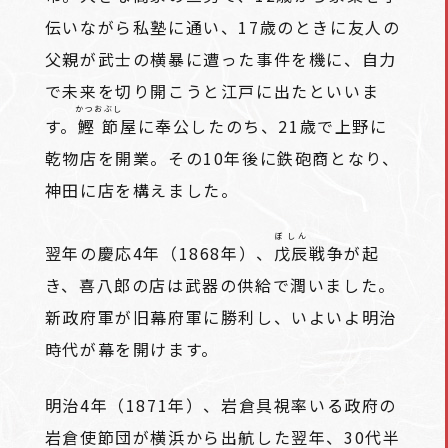
伝いながら私塾に通い、17歳のときに友人の
父親が武士の横暴に遭った事件を機に、自力
で未来を切り開こうと江戸に出たといいま
かつおぶし
す。
鰹節
屋に奉公したのち、21歳で上野に
乾物店を開業。その10年後に鉄砲商となり、
神田に店を構えました。
ぼしん
翌年の慶応4年（1868年）、
戊辰
戦争が起
き、喜八郎の店は武器の供給で潤いました。
新政府軍が旧幕府軍に勝利し、いよいよ明治
時代が幕を開けます。
明治4年（1871年）、岩倉具視率いる政府の
岩倉使節団が横浜から出航した翌年、30代半