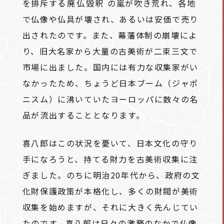
を排斥する
廃仏毀釈
の嵐が吹き荒れ、各地
で仏像や仏具が壊され、あるいは安価で売り
出されたのです。また、幕藩体制の崩壊によ
り、旧大名家から大量の古美術が二束三文で
市場に出ました。国内には有力な収集家がい
なかったため、ちょうど日本ブーム（ジャポ
ニスム）に沸いていたヨーロッパに数々の名
品が流出することとなります。
喜八郎はこの状況を憂いて、日本文化の守り
手になろうと、持てる財力を古美術収集に注
ぎました。のちに明治20年代から、政府の文
化財保護政策が本格化し、多くの財閥が美術
収集を始めますが、それに大きく先んじてい
たのです。喜八郎は日々の激務のなかで仏像