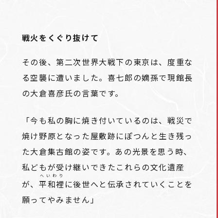
戦火をくぐり抜けて
その後、第二次世界大戦下の東京は、度重な
る空襲に遭いました。喜七郎の嫡孫で現館長
の大倉喜彦氏の言葉です。
「今も私の胸に焼き付いているのは、戦災で
焼け野原となった屋敷跡にぽつんと生き残っ
た大倉集古館の姿です。あの光景を思う時、
私どもが受け継いできたこれらの文化遺産
へいわり
が、
平和裡
に後世へと伝承されていくことを
願ってやみません」