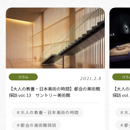
2021.2.8
【大人の教養・日本美術の時間】都会の美術館
【大人の
探訪 vol. 13 サントリー美術館
探訪 vo
＃大人の教養・日本美術の時間
＃大
＃都会の美術館探訪
＃都