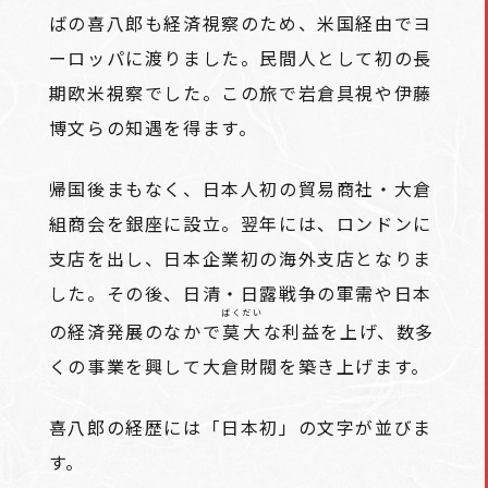
ばの喜八郎も経済視察のため、米国経由でヨ
ーロッパに渡りました。民間人として初の長
期欧米視察でした。この旅で岩倉具視や伊藤
博文らの知遇を得ます。
帰国後まもなく、日本人初の貿易商社・大倉
組商会を銀座に設立。翌年には、ロンドンに
支店を出し、日本企業初の海外支店となりま
した。その後、日清・日露戦争の軍需や日本
ばくだい
の経済発展のなかで
莫大
な利益を上げ、数多
くの事業を興して大倉財閥を築き上げます。
喜八郎の経歴には「日本初」の文字が並びま
す。