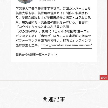
学習院大学美学美術史学専攻卒。英国カンバーウェル
美術大学留学。美術展の音声ガイド制作に多数携わ
り、美術品解説および美術展紹介の記事・コラムの執
筆、展覧会図録・美術書の翻訳を手がける。著書に
「コウペンちゃんとまなぶ世界の名画」
（KADOKAWA）、訳書に「ゴッホの地図帖 ヨーロッ
パをめぐる旅」（講談社）ほか。また水墨画の個展や
パフォーマンスを国内外で行い、都内とオンラインで
墨絵教室を主宰。
https://www.tamayosamejima.com/
鮫島圭代の記事一覧ページへ
100%
関連記事