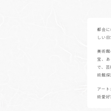
都会に
しい日
美術館
宝、あ
で、芸
術館探
アート
術愛好