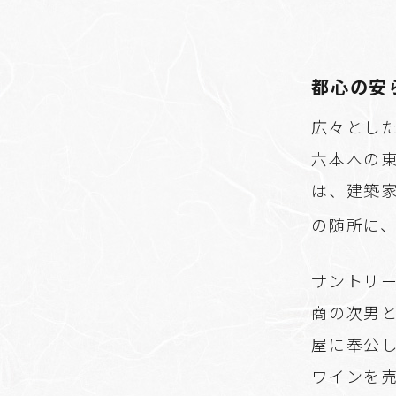
都心の安
広々とし
六本木の
は、建築
の随所に
サントリー
商の次男
屋に奉公
ワインを