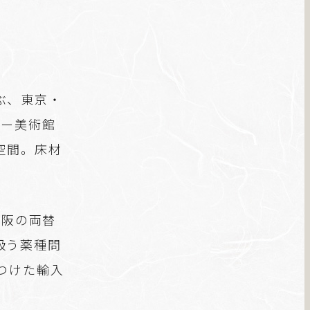
ぶ、東京・
リー美術館
空間。床材
大阪の両替
扱う薬種問
つけた輸入