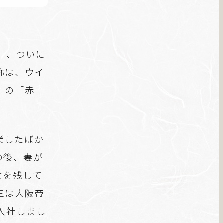
年）、ついに
称は、ウイ
」の「赤
。
業したばか
の後、妻が
女を残して
三は大阪帝
入社しまし