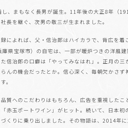
婚し、まもなく長男が誕生。11年後の大正8年（19
に社長を継ぐ、次男の敬三が生まれました。
顧録によれば、父・信治郎はハイカラで、背広を着
兵庫県宝塚市）の自宅は、一部が暖炉つきの洋風建
きた信治郎の口癖は「やってみなはれ」。正月の三
団らんの機会だったとか。信心深く、毎朝欠かさず
ます。
と品質へのこだわりはもちろん、広告を重視したこ
て「赤玉ポートワイン」がヒット。続いて、日本初
づくりに乗り出しました。その物語は、2014年