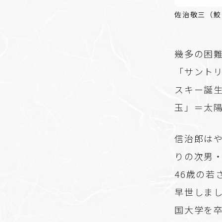
佐治敬三（鮫
幾多の困難
「サント
スキー誕
玉」＝太
信治郎は
りの次男
46歳の若
早世しま
国大学を