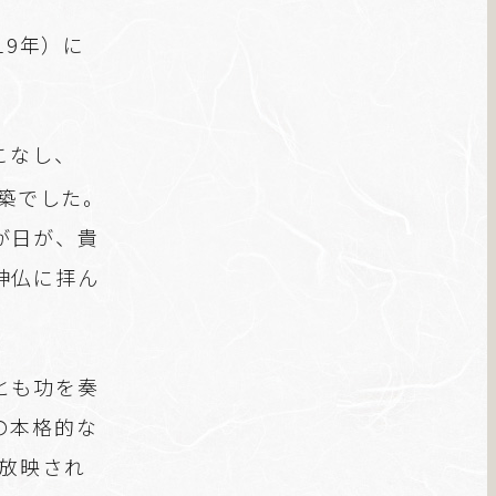
19年）に
こなし、
築でした。
が日が、貴
神仏に拝ん
とも功を奏
の本格的な
に放映され