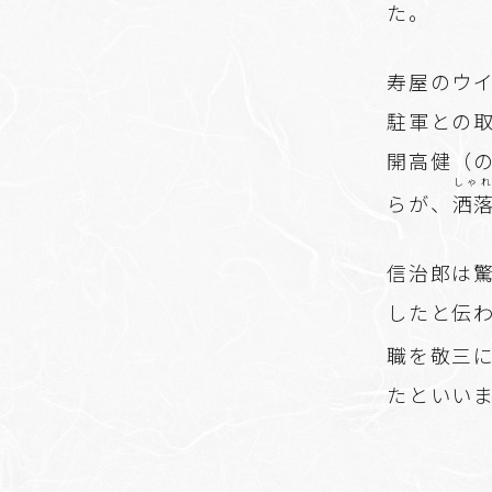
た。
寿屋のウ
駐軍との
開高健（
しゃ
らが、
洒
信治郎は
したと伝
職を敬三
たといい