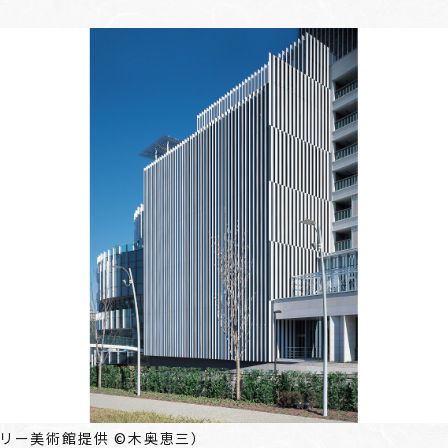
リー美術館提供 ©木奥恵三）