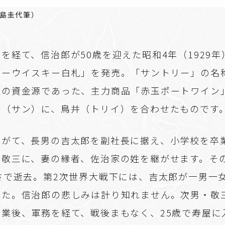
島圭代筆）
を経て、信治郎が50歳を迎えた昭和4年（1929
リーウイスキー白札」を発売。「サントリー」の名
生の資金源であった、主力商品「赤玉ポートワイン
陽（サン）に、鳥井（トリイ）を合わせたものです
やがて、長男の吉太郎を副社長に据え、小学校を卒
・敬三に、妻の縁者、佐治家の姓を継がせます。そ
さで逝去。第2次世界大戦下には、吉太郎が一男一
した。信治郎の悲しみは計り知れません。次男・敬
卒業後、軍務を経て、戦後まもなく、25歳で寿屋に