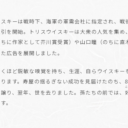
イスキーは戦時下、海軍の軍需会社に指定され、戦
取引を開始。トリスウイスキーは大衆の人気を集め
のちに作家として芥川賞受賞）や山口瞳（のちに直
れ
落
た広告を展開しました。
驚くほど鋭敏な嗅覚を持ち、生涯、自らウイスキー
わります。寿屋の揺るぎない成功を見届けたのち、8
に譲り、翌年、世を去りました。孫たちの前では、
ます。