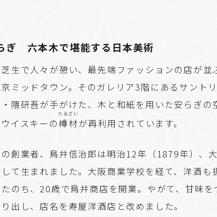
らぎ 六本木で堪能する日本美術
た芝生で人々が憩い、最先端ファッションの店が並
東京ミッドタウン。そのガレリア3階にあるサント
家・隈研吾が手がけた、木と和紙を用いた安らぎの
たるざい
、ウイスキーの
樽材
が再利用されています。
の創業者、鳥井信治郎は明治12年（1879年）、
として生まれました。大阪商業学校を経て、洋酒も
したのち、20歳で鳥井商店を開業。やがて、甘味を
売り出し、店名を寿屋洋酒店と改めました。