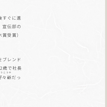
後すぐに進
、宣伝部の
木賞受賞）
をブレンド
2歳で社長
こうこうや
好々爺
だっ