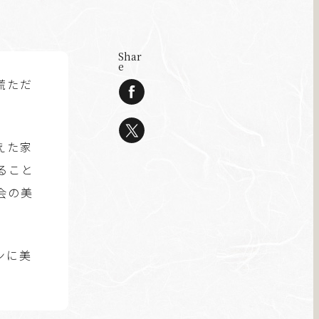
Shar
e
慌ただ
。
えた家
ること
会の美
ンに美