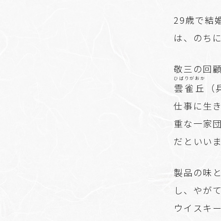
29歳で結
は、のち
敬三の回
ひばりがおか
雲雀丘
（
仕事に生
重な一家
だといい
製品の味
し、やが
ウイスキー