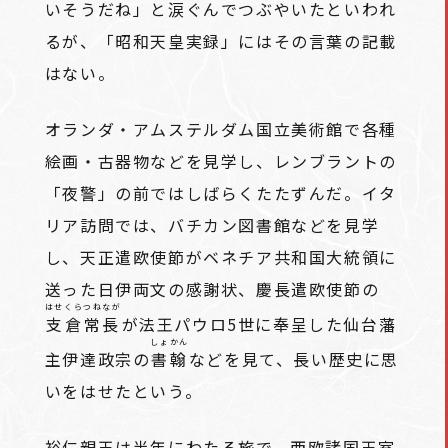
いそうだね」と涙ぐんでつぶやいたといわれ
るが、「昭和天皇実録」にはその言葉の記載
はない。
オランダ・アムステルダム国立美術館で各種
絵画・古器物などを見学し、レンブラントの
「夜警」の前ではしばらくたたずんだ。イタ
リア訪問では、バチカン図書館などを見学
し、天正遣欧使節がベネチア共和国大統領に
送った日伊両文の感謝状、慶長遣欧使節の
はせくらつねなが
支倉常長
が法王パウロ5世に奉呈した仙台藩
しょかん
主伊達政宗の
書翰
などを見て、長い歴史に思
いをはせたという。
裕仁親王は半年にわたる旅で、西欧諸国王室