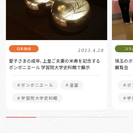
2023.4.28
愛子さまの成年､上皇ご夫妻の米寿を記念する
珠玉のボ
ボンボニエール 学習院大学史料館で展示
展覧会
＃ボンボニエール
＃皇室
＃ボ
＃学習院大学史料館
＃学