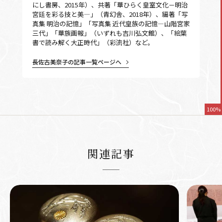
にし書房、2015年）、共著「華ひらく皇室文化－明治
宮廷を彩る技と美―」（青幻舎、2018年）、編著「写
真集 明治の記憶」「写真集 近代皇族の記憶―山階宮家
三代」「華族画報」（いずれも吉川弘文館）、「絵葉
書で読み解く大正時代」（彩流社）など。
長佐古美奈子の記事一覧ページへ
100%
関連記事