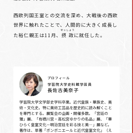
西欧列国王室との交流を深め、大戦後の西欧
世界に触れたことで、人間的に大きく成長し
せっしょう
た裕仁親王は11月、
摂政
に就任した。
プロフィール
学習院大学史料館学芸員
長佐古美奈子
学習院大学文学部史学科卒業。近代皇族・華族史、美
術・文化史。特に美術工芸品を歴史的に読み解くこと
を専門とする。展覧会の企画・開催多数。「宮廷の
雅」展、「有栖川宮・高松宮ゆかりの名品」展、「華
ひらく皇室文化－明治宮廷を彩る技と美―」展など。
著作は、単著「ボンボニエールと近代皇室文化」（え