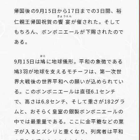
帰国後の9月15日から17日までの3日間、裕
きょうえん
仁親王帰国祝賀の
饗宴
が催された。そして
もちろん、ボンボニエールが下賜されたので
ある。
はと
9月15日は
鳩
に地球儀形。平和の象徴である
鳩3羽が地球を支えるモチーフは、第一次世
界大戦後の世界平和への願いが込められてい
る。このボンボニエールは直径6.1センチ
で、高さは6.8センチ、そして重さが182グラ
ムと、おそらく皇室の銀製ボンボニエールの
中では最重量である。ここに金平糖などの菓
子が入るとズシリと重くなり、列席者は平和