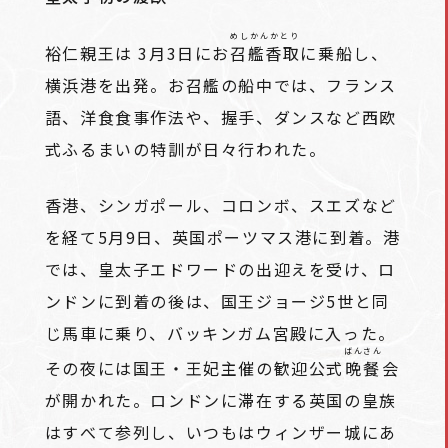
めしかんかとり
裕仁親王は 3月3日にお
召艦香取
に乗船し、
横浜港を出発。お召艦の船中では、フランス
語、洋食食事作法や、握手、ダンスなど西欧
式ふるまいの特訓が日々行われた。
香港、シンガポール、コロンボ、スエズなど
を経て5月9日、英国ポーツマス港に到着。港
では、皇太子エドワードの出迎えを受け、ロ
ンドンに到着の後は、国王ジョージ5世と同
じ馬車に乗り、バッキンガム宮殿に入った。
ばんさん
その夜には国王・王妃主催の歓迎公式
晩餐
会
が開かれた。ロンドンに滞在する英国の皇族
はすべて参列し、いつもはウィンザー城にあ