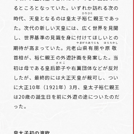
るところとなっていた。いずれか訪れる次の
ひろひと
時代、天皇となるのは皇太子
裕仁
親王であっ
た。次代の新しい天皇には、広く世界を見聞
し、世界基準の見識を身に付けてほしいとの
やまがたありとも
はらたかし
期待が高まっていた。元老
山県有朋
や
原敬
首相が、裕仁親王の外遊計画を発案した。当
さだこ
初は母である皇后
節子
や右翼団体などが反対
したが、最終的には大正天皇が裁可し、つい
に大正10年（1921年）3月、皇太子裕仁親王
は20歳の誕生日を前に外遊の途についたのだ
った。
皇太子初の渡欧