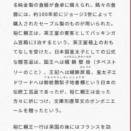
る純金製の食器が食卓に備えられ、銘々の食
器には、約100年前にジョージ3世によって
購入されたセーブル製のものが用いられた。
裕仁親王は、英王室の賓客としてバッキンガ
ム宮殿に3泊するという、英王室極上のおも
てなしを受けた。日本国皇太子としての公式
つづれにしきかべかけ
な贈答品は、国王へは
綴錦壁掛
（タペスト
びょうぶ
リーのこと）、王妃へは綴錦
屏風
、皇太子エ
ごもんちらしなしじしょだな
ドワードへは
御紋散梨子地書棚
という日本の
伝統工芸品であったが、裕仁親王は会った
方々に折につけ、文庫形唐草文のボンボニエ
ールを贈ったという。
裕仁親王一行は英国の後にはフランスを訪