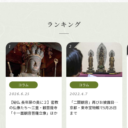
ランキング
2026.6.25
2022.4.7
【秘仏 長年扉の奥に２】密教
「二間観音」再びお披露目…
の仏像たち～三重・観菩提寺
京都・東寺宝物館で5月25日
「十一面観音菩薩立像」ほか
まで