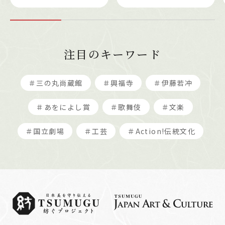
注目のキーワード
＃三の丸尚蔵館
＃興福寺
＃伊藤若冲
＃あをによし賞
＃歌舞伎
＃文楽
＃国立劇場
＃工芸
＃Action!伝統文化