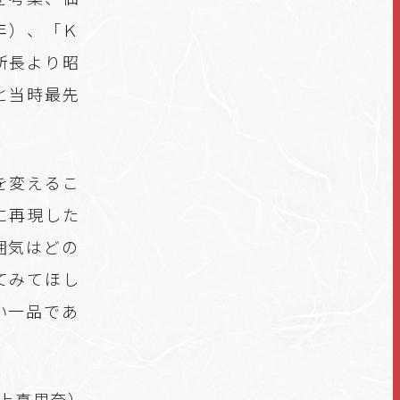
年）、「Ｋ
所長より昭
と当時最先
を変えるこ
に再現した
囲気はどの
てみてほし
い一品であ
上真里奈）