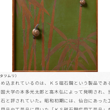
タツムリ）
はめ込まれているのは、ＫＳ磁石鋼という製品であ
帝国大学の本多光太郎と高木弘によって発明され、
磁石と評されていた。昭和初期には、仙台にあった
日用品や工芸品に用いた「ＫＳ磁石鋼応用工芸品」