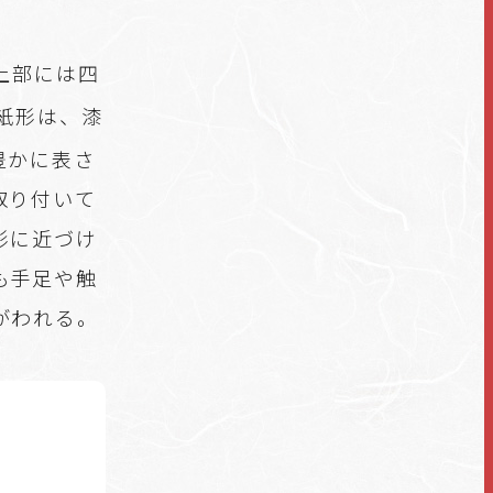
上部には四
紙形は、漆
豊かに表さ
取り付いて
形に近づけ
も手足や触
がわれる。