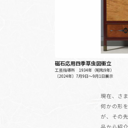
磁石応用四季草虫図衝立
工芸指導所 1934年（昭和9年）
〔2024年〕7月9日～9月1日展示
現在、さ
何かの形
が、その
品から紹