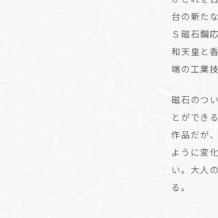
台の新たな
Ｓ磁石鋼
和天皇と
端の工業
磁石のつ
とができ
作品だが
ように変
い。大人
る。