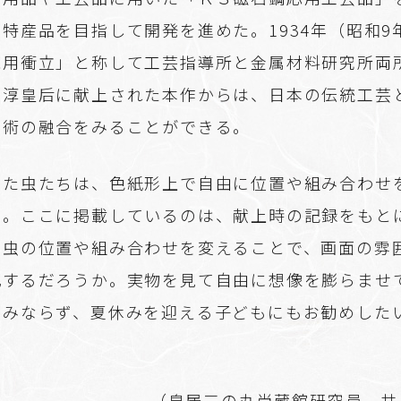
特産品を目指して開発を進めた。1934年（昭和9
応用衝立」と称して工芸指導所と金属材料研究所両
香淳皇后に献上された本作からは、日本の伝統工芸
技術の融合をみることができる。
いた虫たちは、色紙形上で自由に位置や組み合わせ
る。ここに掲載しているのは、献上時の記録をもと
、虫の位置や組み合わせを変えることで、画面の雰
化するだろうか。実物を見て自由に想像を膨らませ
のみならず、夏休みを迎える子どもにもお勧めした
（皇居三の丸尚蔵館研究員 井