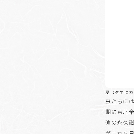
夏（タケにカ
虫たちに
期に東北
強の永久
がこれを