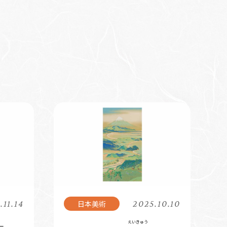
.11.14
2025.10.10
えいきゅう
－