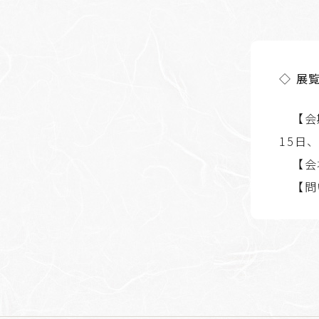
◇ 展
【会期
15日
【会
【問い