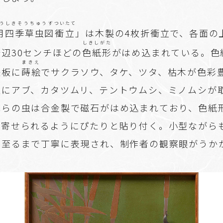
う
しきそうちゅうず
ついたて
用
四季草虫図
衝立
」は木製の4枚折衝立で、各面の
しきしがた
辺30センチほどの
色紙形
がはめ込まれている。色
まきえ
鉄板に
蒔絵
でサクラソウ、タケ、ツタ、枯木が色彩
上にアブ、カタツムリ、テントウムシ、ミノムシが
れらの虫は合金製で磁石がはめ込まれており、色紙
い寄せられるようにぴたりと貼り付く。小型ながら
に至るまで丁寧に表現され、制作者の観察眼がうか