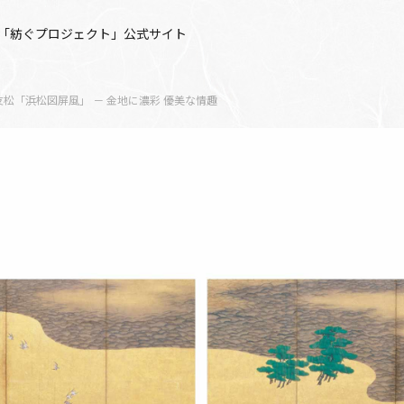
「紡ぐプロジェクト」公式サイト
松「浜松図屏風」 － 金地に濃彩 優美な情趣