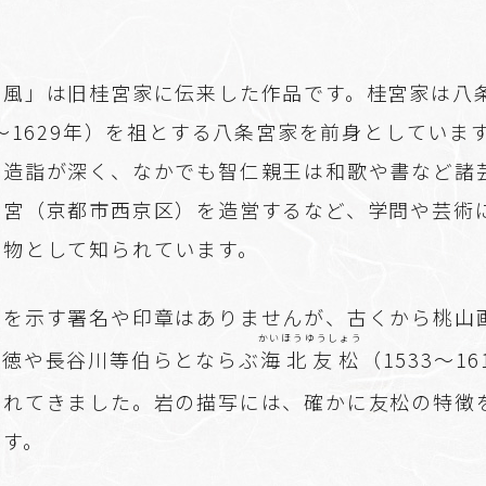
。
屏風」は旧桂宮家に伝来した作品です。桂宮家は八
9～1629年）を祖とする八条宮家を前身としていま
に造詣が深く、なかでも智仁親王は和歌や書など諸
離宮（京都市西京区）を造営するなど、学問や芸術
人物として知られています。
者を示す署名や印章はありませんが、古くから桃山
かいほうゆうしょう
永徳や長谷川等伯らとならぶ
海北友松
（1533～1
られてきました。岩の描写には、確かに友松の特徴
ます。