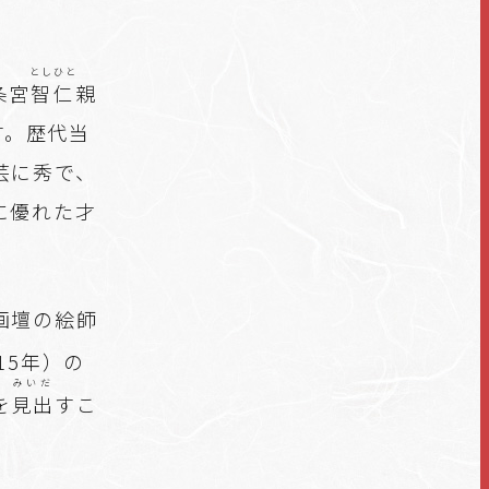
としひと
条宮
智仁
親
す。歴代当
芸に秀で、
に優れた才
画壇の絵師
615年）の
みいだ
を
見出
すこ