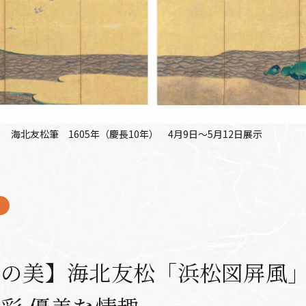
 海北友松筆 1605年（慶長10年） 4月9日～5月12日展示
の美】海北友松「浜松図屏風」 