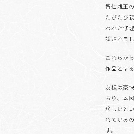
智仁親王の
たびたび
われた修理
認されま
これらか
作品とす
友松は豪
おり、本
珍しいと
れている
す。