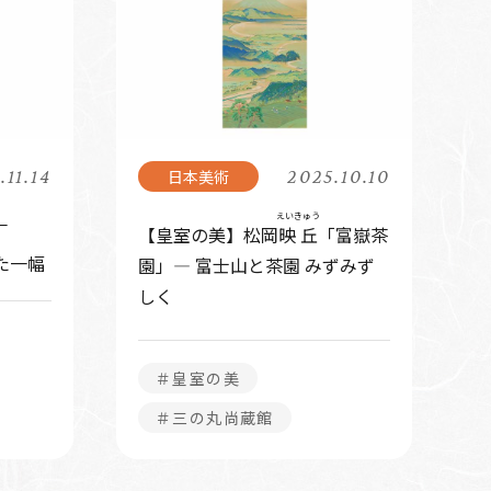
.11.14
2025.10.10
えいきゅう
－
【皇室の美】松岡
映丘
「富嶽茶
た一幅
園」― 富士山と茶園 みずみず
しく
＃皇室の美
＃三の丸尚蔵館