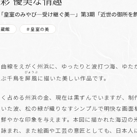
彩 優美な情趣
「皇室のみやび―受け継ぐ美―」第3期「近世の御所を
尚蔵館
＃皇室の美
な曲線をえがく州浜に、ゆったりと波打つ海、ゆた
びょうぶ
飛ぶ千鳥を
屏風
に描いた美しい作品です。
きく占める州浜の金、現在は黒ずんでいますが、制
ていた波、松の緑が織りなすシンプルで明快な画面
も鮮やかな印象を与えます。本図に描かれた海辺の
に詠まれ、また絵画や工芸の意匠としても、日本人