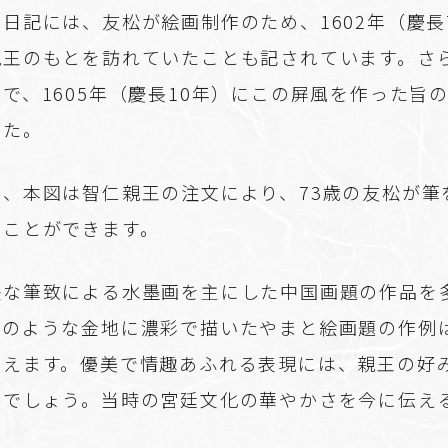
日記には、友松が絵画制作のため、1602年（慶長
親王のもとを訪れていたことも記されています。さ
で、1605年（慶長10年）にこの屏風を作った旨
した。
ら、本図は智仁親王の注文により、73歳の友松が筆
ることができます。
快な筆致による水墨画を主にした中国画題の作品を
図のような金地に濃彩で描いたやまと絵画題の作例
いえます。優美で情趣あふれる表現には、親王の好
のでしょう。当時の宮廷文化の華やかさを今に伝え