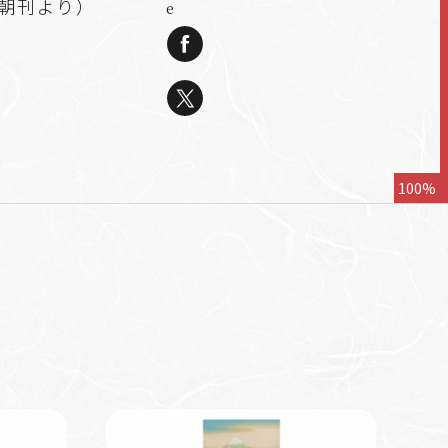
聞朝刊より）
e
100%