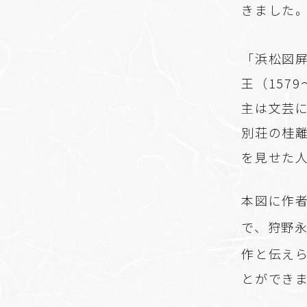
きました
「浜松図
王（157
主は文芸
別荘の桂
を見せた
本図に作
で、狩野
作と伝え
とができ