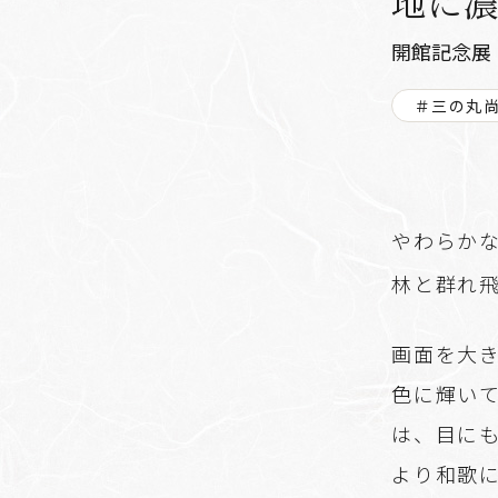
地に濃
開館記念展
＃三の丸
やわらか
林と群れ
画面を大
色に輝い
は、目に
より和歌