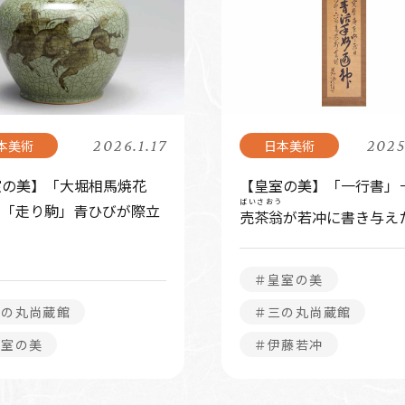
2026.1.17
2025
室の美】「大堀相馬焼花
【皇室の美】「一行書」
ばいさおう
—「走り駒」青ひびが際立
売茶翁
が若冲に書き与え
＃皇室の美
三の丸尚蔵館
＃三の丸尚蔵館
皇室の美
＃伊藤若冲