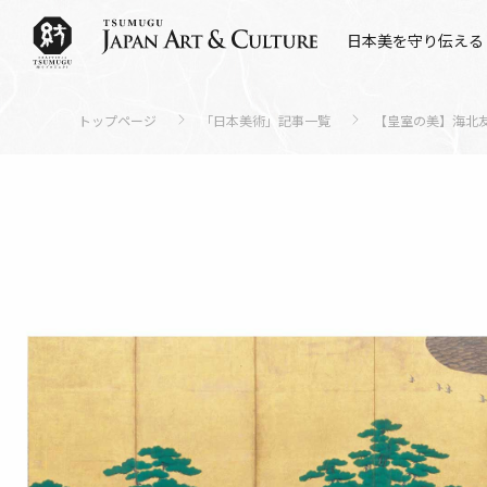
日本美を守り伝える
トップページ
「日本美術」記事一覧
【皇室の美】海北友