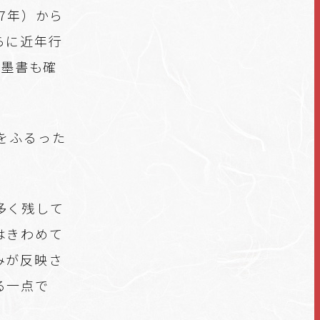
7年）から
らに近年行
の墨書も確
をふるった
多く残して
はきわめて
みが反映さ
る一点で