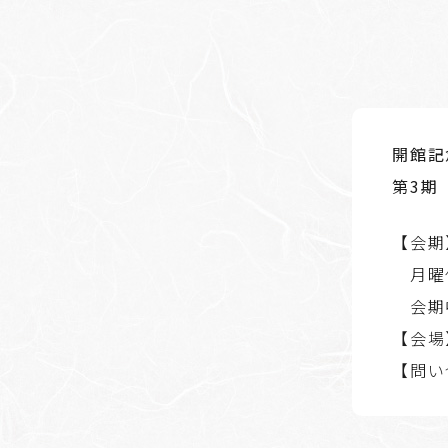
開館記
第3期
【会期
月曜休
会期
【会場
【問い