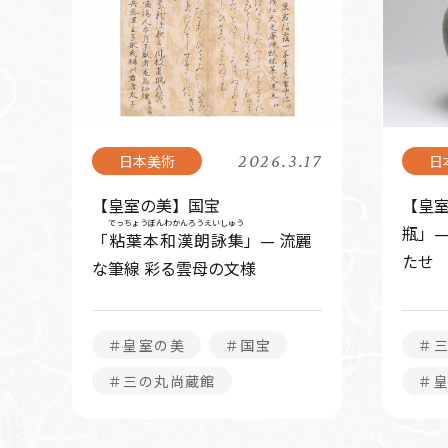
2026.3.17
【皇室の美】国宝
【皇
でっちょうぼんわかんろうえいしゅう
瓶」
「
粘葉本和漢朗詠集
」— 流麗
たせ
な筆線 彩る雲母の文様
＃皇室の美
＃国宝
＃
＃三の丸尚蔵館
＃