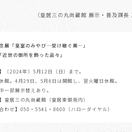
（皇居三の丸尚蔵館 展示・普及課長
念展「皇室のみやび―受け継ぐ美―」
「近世の御所を飾った品々」
】〔2024年〕5月12日（日）まで。
館。4月29日、5月6日は開館し、翌火曜日休館。
中一部展示替えあり。
】皇居三の丸尚蔵館（皇居東御苑内）
合わせ】050・5541・8600（ハローダイヤル）