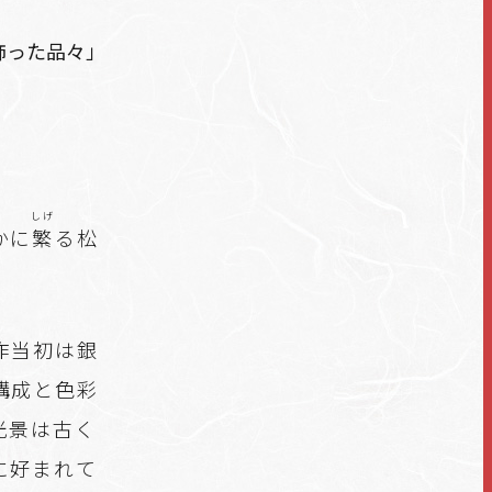
飾った品々」
しげ
かに
繁
る松
作当初は銀
構成と色彩
光景は古く
に好まれて