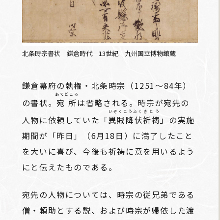
北条時宗書状 鎌倉時代 13世紀 九州国立博物館蔵
鎌倉幕府の執権・北条時宗（1251～84年）
あてどころ
の書状。
宛所
は省略される。時宗が宛先の
いぞくこうふく
きとう
人物に依頼していた「
異賊降伏
祈祷
」の実施
期間が「昨日」（6月18日）に満了したこと
を大いに喜び、今後も祈祷に意を用いるよう
にと伝えたものである。
宛先の人物については、時宗の従兄弟である
僧・頼助とする説、および時宗が帰依した渡