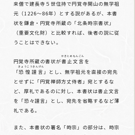
来僧で建長寺５世住持で円覚寺開山の無学祖
元（1226～86年）とする説があるが、本書
状を鎌倉・円覚寺所蔵の「北条時宗書状」
（重要文化財）と比較すれば、後者の説に従
うことはできない。
かきとめもんごん
円覚寺所蔵の書状が
書止文言
を
きょうこうきんげん
「
恐惶謹言
」とし、無学祖元を直接の宛先
とせずに「円覚禅師方丈侍者」宛とするな
ど、厚礼であるのに対し、本書状は書止文言
を「恐々謹言」とし、宛先を省略するなど薄
礼である。
また、本書状の署名「時宗」の部分は、時宗