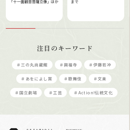
「十一面観音菩薩立像」ほか
まで
注目のキーワード
＃三の丸尚蔵館
＃興福寺
＃伊藤若冲
＃あをによし賞
＃歌舞伎
＃文楽
＃国立劇場
＃工芸
＃Action!伝統文化