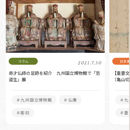
2021.7.30
奇才仏師の足跡を紹介 九州国立博物館で「范
【重要文
道生」展
（亀山切
＃九州国立博物館
＃仏像
＃九
＃彫刻
＃重