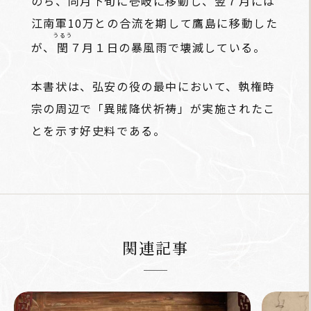
のち、同月下旬に壱岐に移動し、翌７月には
江南軍10万との合流を期して鷹島に移動した
うるう
が、
閏
７月１日の暴風雨で壊滅している。
本書状は、弘安の役の最中において、執権時
宗の周辺で「異賊降伏祈祷」が実施されたこ
とを示す好史料である。
関連記事