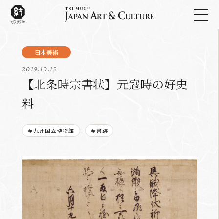
2019.10.15
【北条時宗書状】元寇時の好史
料
＃九州国立博物館
＃書跡