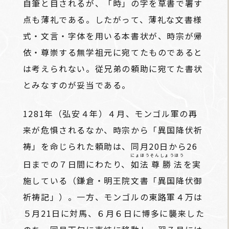
自筆と目されるが、「時」の字を草書で署す
点も薄礼である。したがって、薄礼な文書様
式・文言・字体を用いる本書状が、時宗が帰
依・尊崇する無学祖元に宛てたものであると
は考えられない。従兄弟の頼助に宛てた書状
とみなすのが妥当である。
1281年（弘安４年）４月、モンゴル軍の再
来が危惧されるなか、時宗から「異国降伏祈
祷」を命じられた頼助は、同月20日から26
にょほう
そんしょうほう
日までの７日間にわたり、
如法
尊勝法
を実
施している（鎌倉・明王院文書「異国降伏御
祈祷記」）。一方、モンゴルの東路軍４万は
５月21日に対馬、６月６日に博多に襲来した