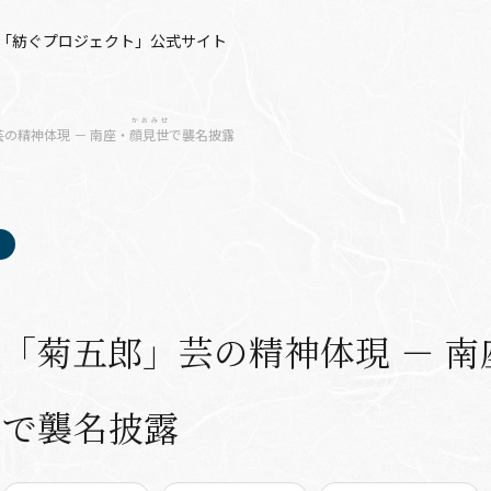
「紡ぐプロジェクト」公式サイト
かおみせ
の精神体現 － 南座・
顔見世
で襲名披露
「菊五郎」芸の精神体現 － 南
世
で襲名披露