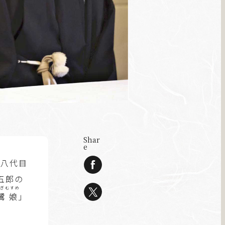
Shar
e
は八代目
五郎の
さぎむすめ
鷺娘
」