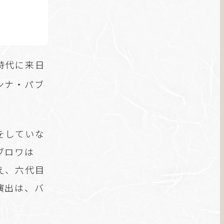
。
時代に来日
ンナ・パブ
をしていな
ブロワは
え、六代目
演出は、バ