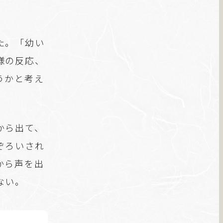
」
た。「幼い
様の反応、
うかと考え
から出て、
ぞろいされ
から声を出
ない。