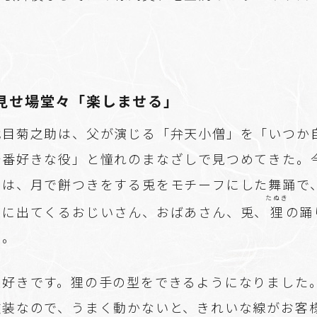
」
見せ場堂々「楽しませる」
代目菊之助は、父が演じる「弁天小僧」を「いつか
一番好きな役」と憧れのまなざしで見つめてきた。
」は、月で餅つきをする兎をモチーフにした舞踊で
たぬき
」に出てくるおじいさん、おばあさん、兎、
狸
の踊
る。
大好きです。狸の手の型をできるようになりました
衣装なので、うまく動かないと、きれいな線がお客