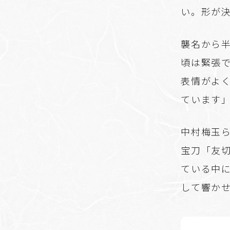
い。形が
襲名から
頃は緊張
表情がよ
ています
中村梅玉
宝刀「友
ている中
して響か