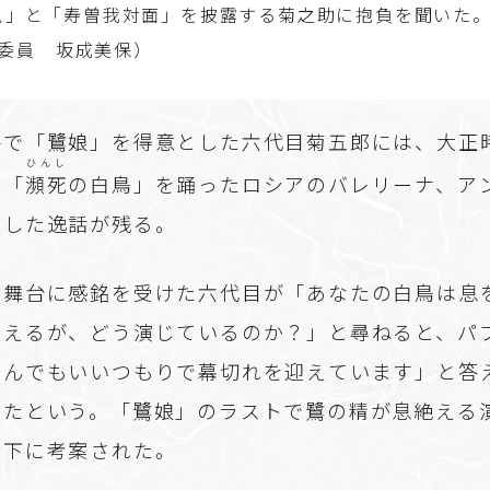
兎
」と「寿曽我対面」を披露する菊之助に抱負を聞いた
委員 坂成美保）
手で「鷺娘」を得意とした六代目菊五郎には、大正
ひんし
エ「
瀕死
の白鳥」を踊ったロシアのバレリーナ、ア
流した逸話が残る。
の舞台に感銘を受けた六代目が「あなたの白鳥は息
見えるが、どう演じているのか？」と尋ねると、パ
死んでもいいつもりで幕切れを迎えています」と答
せたという。「鷺娘」のラストで鷺の精が息絶える
響下に考案された。