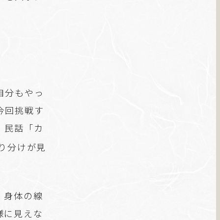
自分もやっ
今回挑戦す
、民話「カ
り分けが見
。身体の線
様に見えな