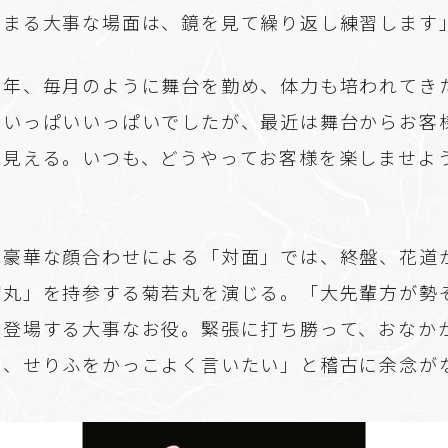
決まる大事な場面は、鏡を見て繰り返し練習します
半年、毎月のように舞台を勤め、体力も培われてき
でいっぱいいっぱいでしたが、最近は舞台からお客
く見える。いつも、どうやってお客様を楽しませよ
」
ら豪華な顔合わせによる「対面」では、終盤、花道
切丸」を持参する菊若丸を演じる。「大先輩方が勢
に登場する大事なお役。緊張に打ち勝って、おなか
せ、せりふをかっこよく言いたい」と稽古に余念が