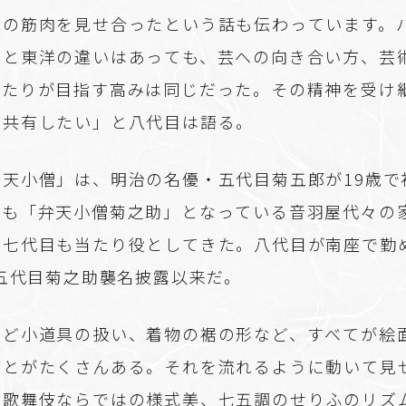
脚の筋肉を見せ合ったという話も伝わっています。
洋と東洋の違いはあっても、芸への向き合い方、芸
ふたりが目指す高みは同じだった。その精神を受け
と共有したい」と八代目は語る。
弁天小僧」は、明治の名優・五代目菊五郎が19歳で
名も「弁天小僧菊之助」となっている音羽屋代々の
・七代目も当たり役としてきた。八代目が南座で勤
の五代目菊之助襲名披露以来だ。
など小道具の扱い、着物の裾の形など、すべてが絵
ごとがたくさんある。それを流れるように動いて見
。歌舞伎ならではの様式美、七五調のせりふのリズ