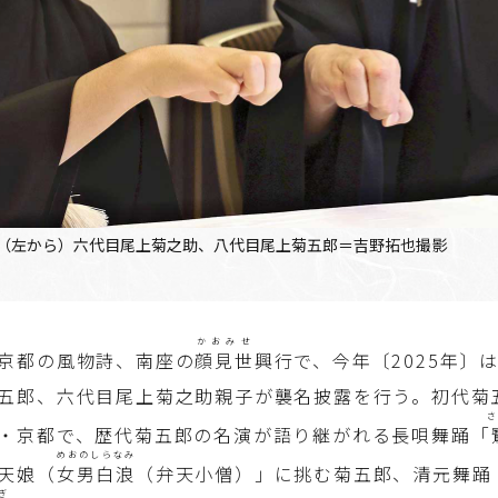
（左から）六代目尾上菊之助、八代目尾上菊五郎＝吉野拓也撮影
かおみせ
京都の風物詩、南座の
顔見世
興行で、今年〔2025年〕
五郎、六代目尾上菊之助親子が襲名披露を行う。初代菊
・京都で、歴代菊五郎の名演が語り継がれる長唄舞踊「
めおのしらなみ
天娘（
女男白浪
（弁天小僧）」に挑む菊五郎、清元舞踊
ぎ