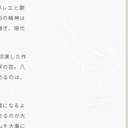
バレエと歌
術の精神は
継ぎ、現代
初演した作
家の芸。八
めるのは、
面になるよ
せるのが大
ムを大事に