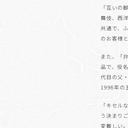
「互いの
舞伎、西
共通で、
のお客様
また、「
品で、役
代目の父
1996年
「キセル
う決まり
変難しい