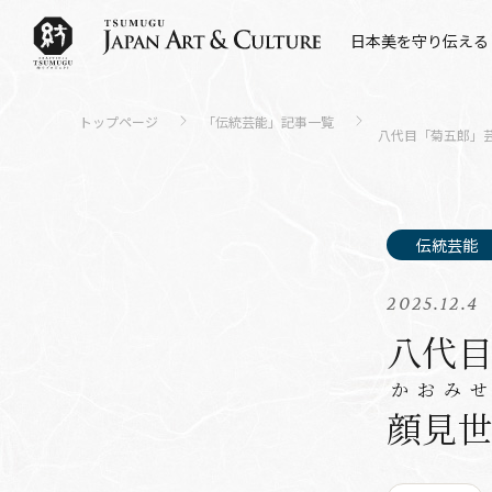
日本美を守り伝える
トップページ
「伝統芸能」記事一覧
八代目「菊五郎」芸
2025.12.4
八代目
かおみせ
顔見