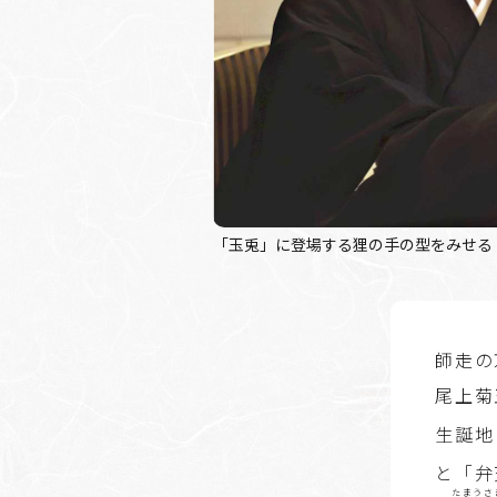
「玉兎」に登場する狸の手の型をみせる
師走の
尾上菊
生誕地
と「弁
たまうさ