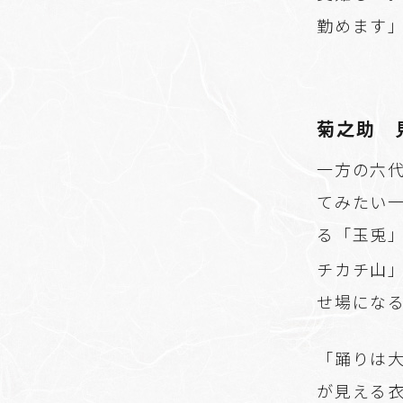
勤めます
菊之助 
一方の六
てみたい
る「玉兎
チカチ山
せ場にな
「踊りは
が見える