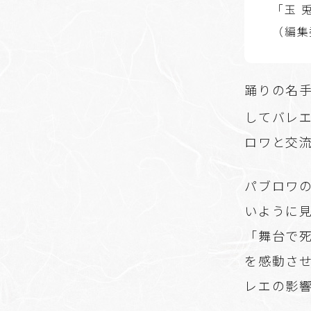
「
玉
（編集
踊りの名
してバレ
ロワと交
パブロワ
いように
「舞台で
を感動さ
レエの影