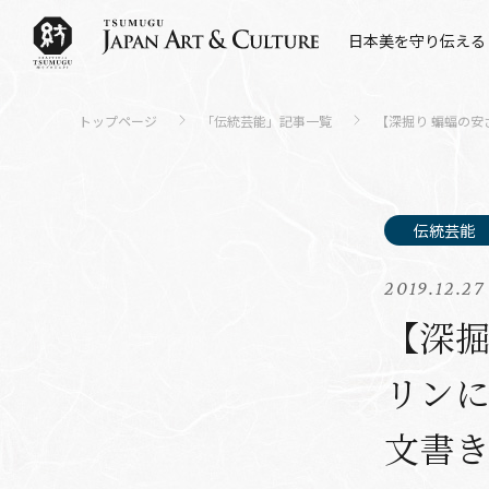
日本美を守り伝える
トップページ
「伝統芸能」記事一覧
【深掘り 蝙蝠の
2019.12.27
【深掘
リンに
文書