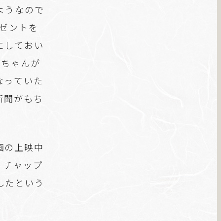
ようなので
レゼントを
にしておい
猫ちゃんが
なっていた
新聞がもち
画の上映中
・チャップ
したという