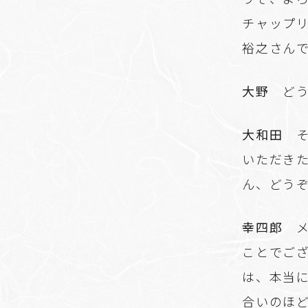
チャップ
裕之さん
大野
どう
大和田
そ
いただきた
ん、どう
幸四郎
メ
ことでご
は、本当
合いのほ