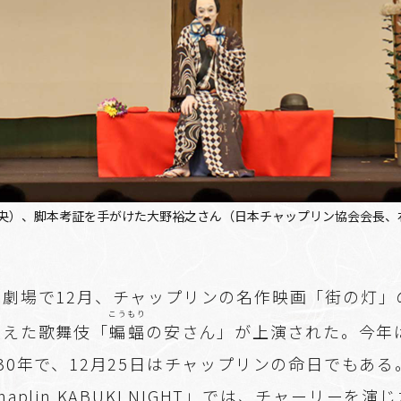
央）、脚本考証を手がけた大野裕之さん（日本チャップリン協会会長、
立劇場で12月、チャップリンの名作映画「街の灯」
こうもり
換えた歌舞伎「
蝙蝠
の安さん」が上演された。今年
30年で、12月25日はチャップリンの命日でもあ
aplin KABUKI NIGHT」では、チャーリーを