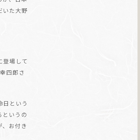
だいた大野
に登場して
。幸四郎さ
命日という
るというの
が、お付き