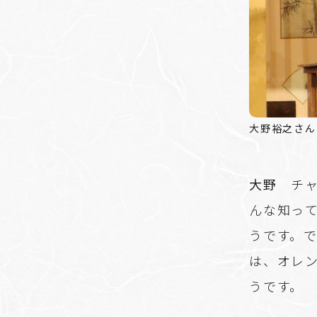
大野裕之さん
大野
チャ
んな知っ
うです。で
は、オレ
うです。