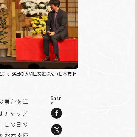
右）、演出の大和田文雄さん（日本芸術
Shar
の舞台を江
e
はチャップ
る。この日の
演じた松本幸四