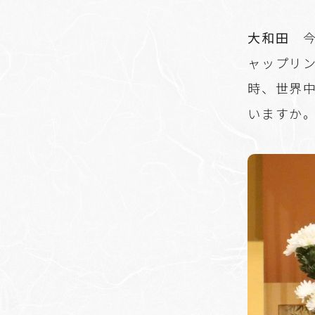
大和田
今
ャップリン
時、世界
いますか