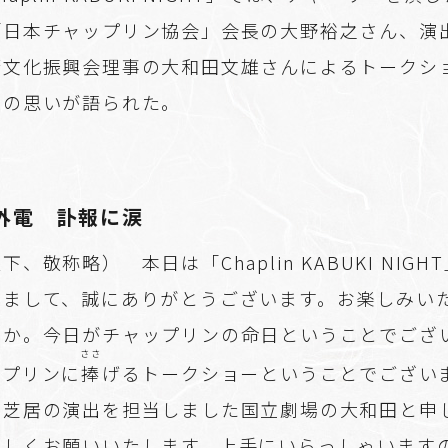
「日本チャップリン協会」会長の大野裕之さん、演
術文化振興会理事の大和田文雄さんによるトークシ
への思いが語られた。
外電 訃報に涙
下、敬称略） 本日は「Chaplin KABUKI NIGH
きまして、誠にありがとうございます。お楽しみい
うか。今日がチャップリンの命日ということでござ
ささ
ップリンに
捧
げるトークショーということでござい
の芝居の演出を担当しました国立劇場の大和田と申
ろしくお願いいたします。上手にいらっしゃいます