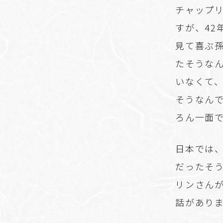
チャップ
すが、42
見て喜ぶ
たそうな
いなくて
そうなん
ろん一面
日本では
だったそ
リンさん
話があり