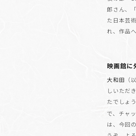
郎さん、
た日本芸
れ、作品
映画館に
大和田
（以
しいただ
たでしょ
で、チャ
は、今回
うぞ、よ