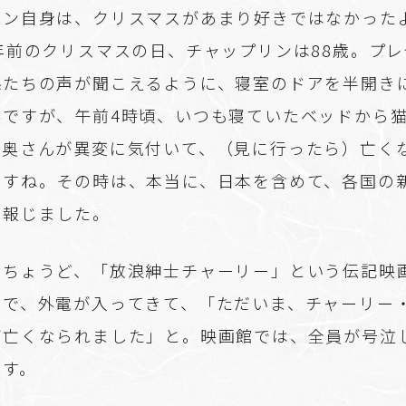
リン自身は、クリスマスがあまり好きではなかった
年前のクリスマスの日、チャップリンは88歳。プ
孫たちの声が聞こえるように、寝室のドアを半開き
んですが、午前4時頃、いつも寝ていたベッドから
、奥さんが異変に気付いて、（見に行ったら）亡く
ですね。その時は、本当に、日本を含めて、各国の
で報じました。
、ちょうど、「放浪紳士チャーリー」という伝記映
うで、外電が入ってきて、「ただいま、チャーリー
が亡くなられました」と。映画館では、全員が号泣
ます。