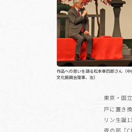
作品への思いを語る松本幸四郎さん（中
文化振興会理事、左）
東京・国
戸に置き
リン生誕1
夜の部「Ch