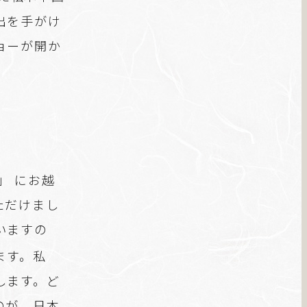
出を手がけ
ョーが開か
T」 にお越
ただけまし
いますの
ます。私
します。ど
のが、日本