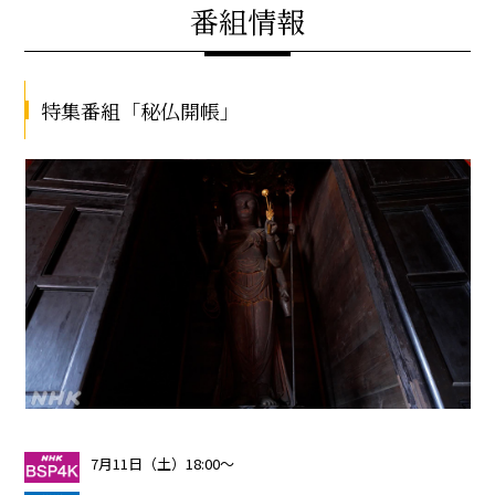
図録･グッズ
番組情報
音声ガイド
スペシャル
特集番組「秘仏開帳」
番組情報･イベント
English
7月11日（土）18:00～