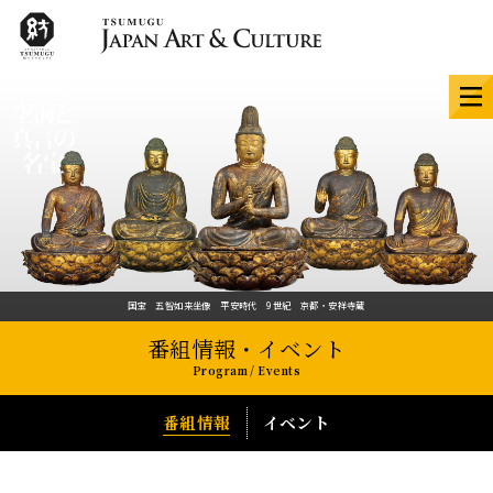
国宝 五智如来坐像 平安時代 9世紀 京都・安祥寺蔵
番組情報・イベント
HOME
Program / Events
展覧会紹介
番組情報
イベント
チケット