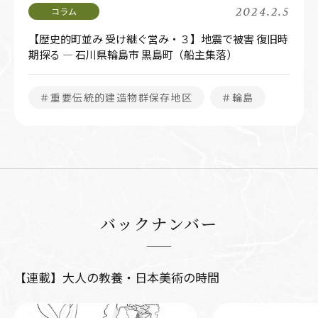
2024.2.5
【歴史的町並み 受け継ぐ営み・３】地震で被害 復旧時
期探る ― 石川県輪島市 黒島町（船主集落）
＃重要伝統的建造物群保存地区
＃輪島
バックナンバー
【連載】大人の教養・日本美術の時間