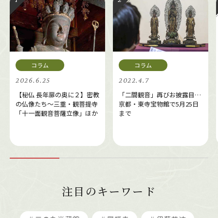
2026.6.25
2022.4.7
【秘仏 長年扉の奥に２】密教
「二間観音」再びお披露目…
の仏像たち～三重・観菩提寺
京都・東寺宝物館で5月25日
「十一面観音菩薩立像」ほか
まで
注目のキーワード