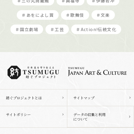
＃三の丸尚蔵館
＃興福寺
＃伊藤若冲
＃あをによし賞
＃歌舞伎
＃文楽
＃国立劇場
＃工芸
＃Action!伝統文化
紡ぐプロジェクトとは
サイトマップ
サイトポリシー
データの収集と利用
について