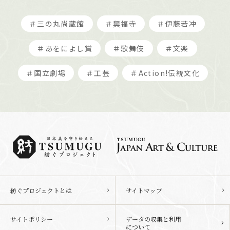
＃三の丸尚蔵館
＃興福寺
＃伊藤若冲
＃あをによし賞
＃歌舞伎
＃文楽
＃国立劇場
＃工芸
＃Action!伝統文化
紡ぐプロジェクトとは
サイトマップ
サイトポリシー
データの収集と利用
について