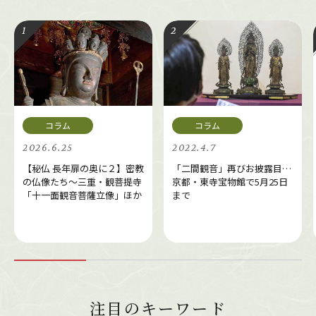
2026.6.25
2022.4.7
【秘仏 長年扉の奥に２】密教
「二間観音」再びお披露目…
の仏像たち～三重・観菩提寺
京都・東寺宝物館で5月25日
「十一面観音菩薩立像」ほか
まで
注目のキーワード