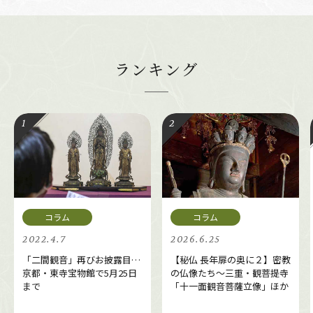
ランキング
2022.4.7
2026.6.25
「二間観音」再びお披露目…
【秘仏 長年扉の奥に２】密教
京都・東寺宝物館で5月25日
の仏像たち～三重・観菩提寺
まで
「十一面観音菩薩立像」ほか