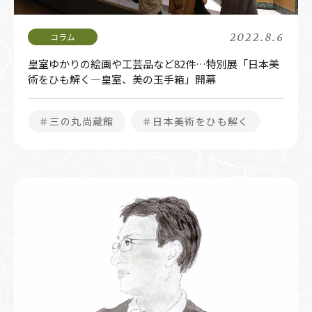
2022.8.6
皇室ゆかりの絵画や工芸品など82件…特別展「日本美
術をひも解く―皇室、美の玉手箱」開幕
＃三の丸尚蔵館
＃日本美術をひも解く