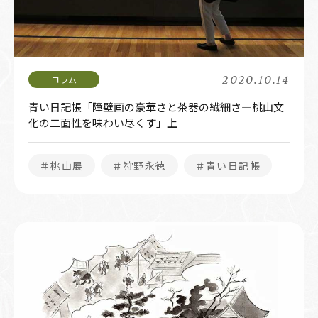
2020.10.14
青い日記帳「障壁画の豪華さと茶器の繊細さ―桃山文
化の二面性を味わい尽くす」上
＃桃山展
＃狩野永徳
＃青い日記帳