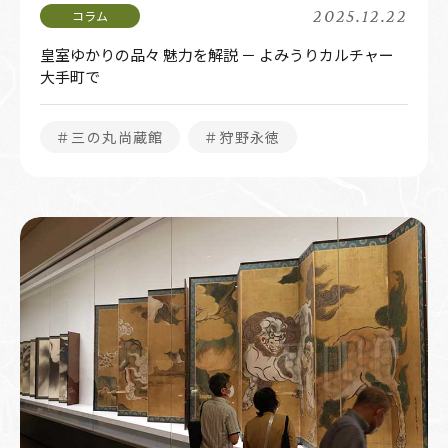
2025.12.22
皇室ゆかりの品々 魅力を解説 － よみうりカルチャー
大手町で
＃三の丸尚蔵館
＃狩野永徳