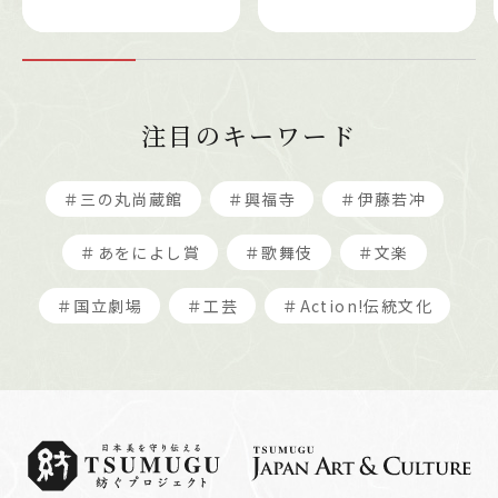
注目のキーワード
＃三の丸尚蔵館
＃興福寺
＃伊藤若冲
＃あをによし賞
＃歌舞伎
＃文楽
＃国立劇場
＃工芸
＃Action!伝統文化