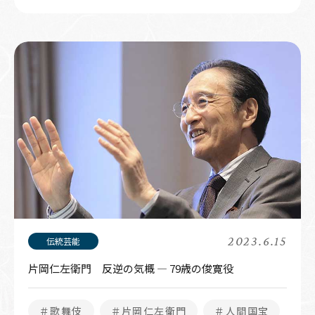
2023.6.15
片岡仁左衛門 反逆の気概 ― 79歳の俊寛役
＃歌舞伎
＃片岡仁左衛門
＃人間国宝