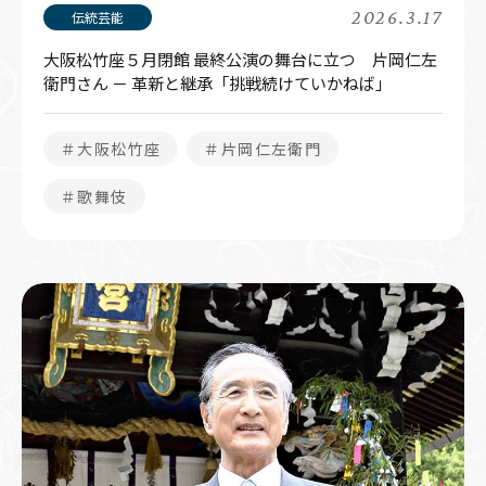
2026.3.17
大阪松竹座５月閉館 最終公演の舞台に立つ 片岡仁左
衛門さん － 革新と継承「挑戦続けていかねば」
＃大阪松竹座
＃片岡仁左衛門
＃歌舞伎