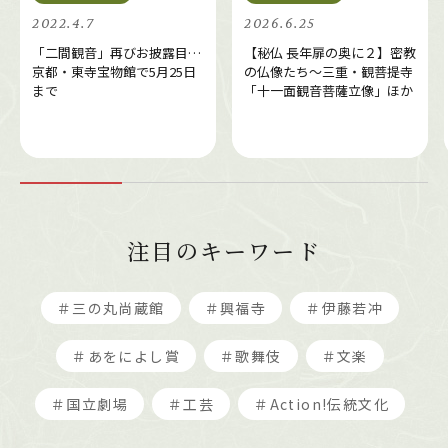
2022.4.7
2026.6.25
「二間観音」再びお披露目…
【秘仏 長年扉の奥に２】密教
京都・東寺宝物館で5月25日
の仏像たち～三重・観菩提寺
まで
「十一面観音菩薩立像」ほか
注目のキーワード
＃三の丸尚蔵館
＃興福寺
＃伊藤若冲
＃あをによし賞
＃歌舞伎
＃文楽
＃国立劇場
＃工芸
＃Action!伝統文化