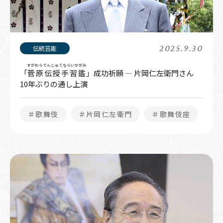
2025.9.30
すがわらでんじゅてならいかがみ
「
菅原伝授手習鑑
」成功祈願 ― 片岡仁左衛門さん
10年ぶりの通し上演
＃歌舞伎
＃片岡仁左衛門
＃歌舞伎座