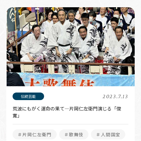
2023.7.13
荒波にもがく運命の果て―片岡仁左衛門演じる「俊
寛」
＃片岡仁左衛門
＃歌舞伎
＃人間国宝