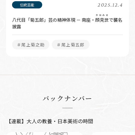
2025.12.4
かおみせ
八代目「菊五郎」芸の精神体現 － 南座・
顔見世
で襲名
披露
＃尾上菊之助
＃尾上菊五郎
バックナンバー
【連載】大人の教養・日本美術の時間