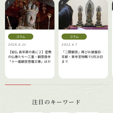
2026.6.25
2022.4.7
【秘仏 長年扉の奥に２】密教
「二間観音」再びお披露目…
の仏像たち～三重・観菩提寺
京都・東寺宝物館で5月25日
「十一面観音菩薩立像」ほか
まで
注目のキーワード