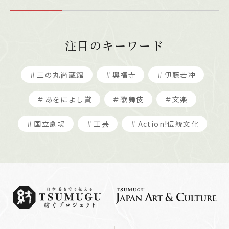
注目のキーワード
＃三の丸尚蔵館
＃興福寺
＃伊藤若冲
＃あをによし賞
＃歌舞伎
＃文楽
＃国立劇場
＃工芸
＃Action!伝統文化