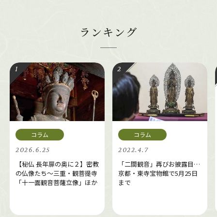
ランキング
2026.6.25
2022.4.7
【秘仏 長年扉の奥に２】密教
「二間観音」再びお披露目…
の仏像たち～三重・観菩提寺
京都・東寺宝物館で5月25日
「十一面観音菩薩立像」ほか
まで