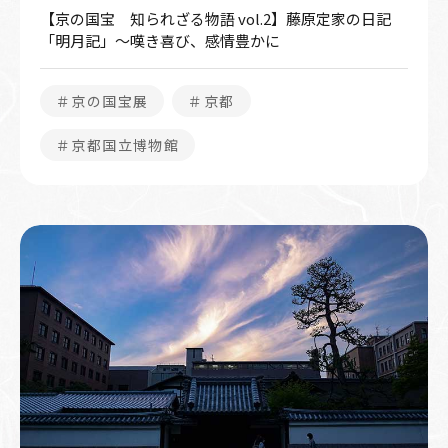
【京の国宝 知られざる物語 vol.2】藤原定家の日記
「明月記」～嘆き喜び、感情豊かに
＃京の国宝展
＃京都
＃京都国立博物館