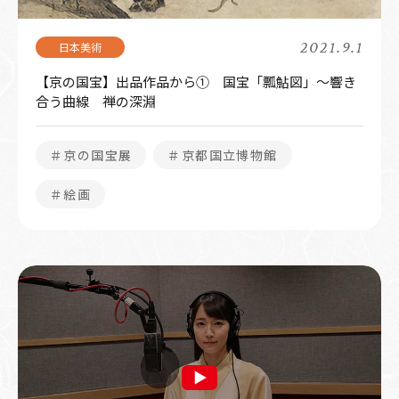
2021.9.1
【京の国宝】出品作品から① 国宝「瓢鮎図」～響き
合う曲線 禅の深淵
＃京の国宝展
＃京都国立博物館
＃絵画