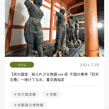
2021.7.10
【京の国宝 知られざる物語 vol.4】不屈の東寺「四天
王像」～焼けてなお、重文再指定
＃京の国宝展
＃京都
＃京都国立博物館