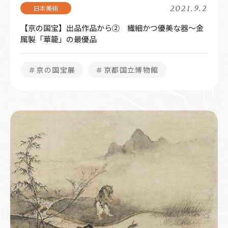
2021.9.2
【京の国宝】出品作品から② 繊細かつ優美な器～金
属製「華籠」の最優品
＃京の国宝展
＃京都国立博物館