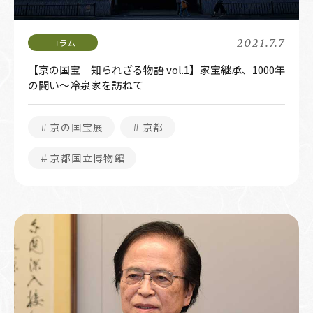
2021.7.7
【京の国宝 知られざる物語 vol.1】家宝継承、1000年
の闘い～冷泉家を訪ねて
＃京の国宝展
＃京都
＃京都国立博物館