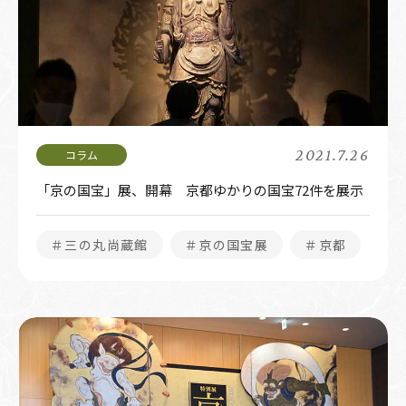
2021.7.26
「京の国宝」展、開幕 京都ゆかりの国宝72件を展示
＃三の丸尚蔵館
＃京の国宝展
＃京都