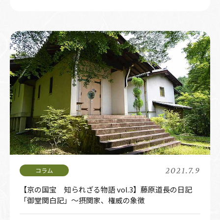
2021.7.9
【京の国宝 知られざる物語 vol.3】藤原道長の日記
「御堂関白記」～摂関家、権威の象徴