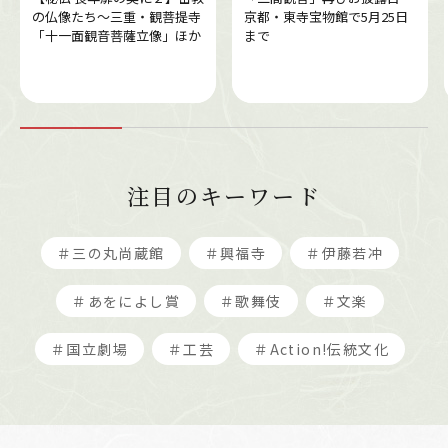
の仏像たち～三重・観菩提寺
京都・東寺宝物館で5月25日
「十一面観音菩薩立像」ほか
まで
注目のキーワード
＃三の丸尚蔵館
＃興福寺
＃伊藤若冲
＃あをによし賞
＃歌舞伎
＃文楽
＃国立劇場
＃工芸
＃Action!伝統文化