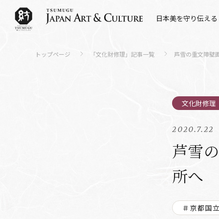
日本美を守り伝える
トップページ
「文化財修理」記事一覧
芦雪の重文障壁
2020.7.22
芦雪
所
＃京都国