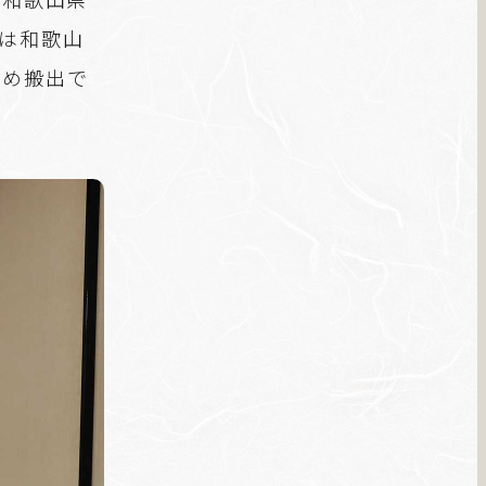
面は和歌山
ため搬出で