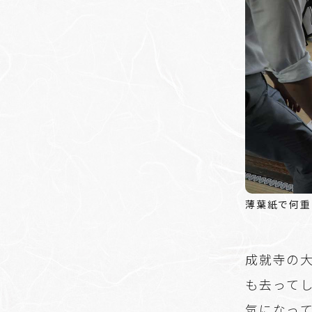
薄葉紙で何重
成就寺の
も去って
気になっ