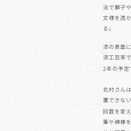
法で獅子
文様を透
る。
漆の表面
漆工芸家で
2年の予
北村さん
置できな
回数を変
筆や綿棒