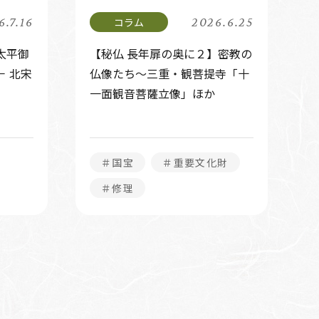
6.7.16
2026.6.25
太平御
【秘仏 長年扉の奥に２】密教の
 北宋
仏像たち～三重・観菩提寺「十
一面観音菩薩立像」ほか
＃国宝
＃重要文化財
＃修理