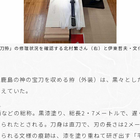
刀拵」の修理状況を確認する北村繁さん（右）と伊東哲夫・文
る鹿島の神の宝刀を収める拵（外装）は、黒々とし
たえていた。
か
柄
などの総称。黒漆塗り、総長2・7メートルで、遅
作られたとされる。刀身は直刀で、刃の長さは2メ
みられる文様の痕跡は、漆を塗り重ねて研ぎ出す「