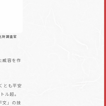
化財調査官
た威容を作
くとも平安
ートル超。
平文」の技