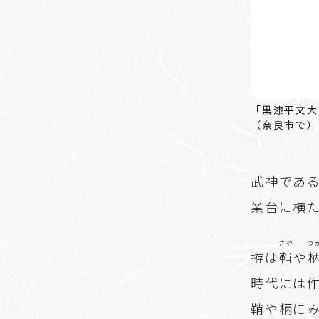
「黒漆平文大
（奈良市で）
武神であ
業台に横
さや
つ
拵は
鞘
や
時代には
鞘や柄に