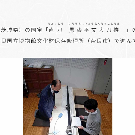
ちょくとう
くろうるしひょうもんたちこしらえ
（茨城県）の国宝「
直刀
黒漆平文大刀拵
」の
奈良国立博物館文化財保存修理所（奈良市）で進ん