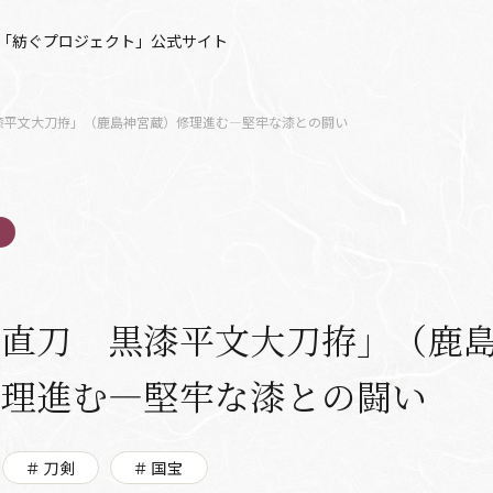
「紡ぐプロジェクト」公式サイト
漆平文大刀拵」（鹿島神宮蔵）修理進む―堅牢な漆との闘い
「直刀 黒漆平文大刀拵」（鹿
修理進む―堅牢な漆との闘い
＃刀剣
＃国宝