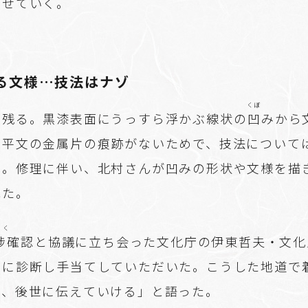
させていく。
る文様…技法はナゾ
くぼ
も残る。黒漆表面にうっすら浮かぶ線状の
凹
みから
、平文の金属片の痕跡がないためで、技法について
る。修理に伴い、北村さんが凹みの形状や文様を描
れた。
ょく
捗
確認と協議に立ち会った文化庁の伊東哲夫・文化
的に診断し手当てしていただいた。こうした地道で
て、後世に伝えていける」と語った。