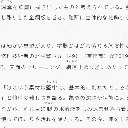
ずいうん
や
瑞雲
を華麗に描き出したものと考えられている。
かし彫りした金銅板を巻き、随所に立体的な花飾り
には細かい亀裂が入り、塗膜がはがれ落ちる危険性
修理技術者の北村繁さん（49）（奈良市）が201
はくらく
定で、表面のクリーニング、
剥落
止めなどにあたっ
けんろう
は「漆という素材は
堅牢
で、基本的に割れたところ
い」と修理の難しさを語る。亀裂の深さや状態によ
にかわ
えながら、割れ目に
膠
の水溶液をしみ込ませ落ち着
を使ってほこりや汚れを除去する。その後、漆をし