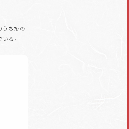
うち拵の
でいる。