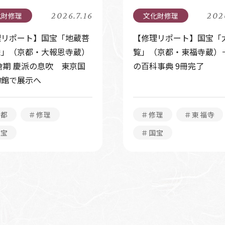
2026.7.16
202
理リポート】国宝「地蔵菩
【修理リポート】国宝「
像」（京都・大報恩寺蔵）
覧」（京都・東福寺蔵）－
倉期 慶派の息吹 東京国
の百科事典 9冊完了
物館で展示へ
京都
＃修理
＃修理
＃東福寺
国宝
＃国宝