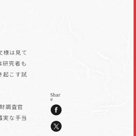
文様は見て
は研究者も
き起こす試
Shar
e
財調査官
着実な手当