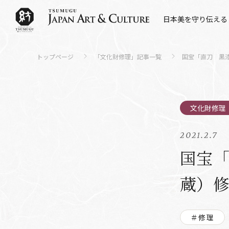
日本美を守り伝える
トップページ
「文化財修理」記事一覧
国宝「直刀 黒
2021.2.7
国宝
蔵）
＃修理