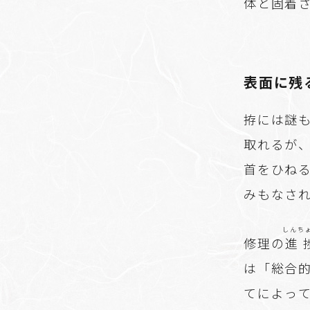
体と固着
表面に残
拵には謎
取れるが
首をひね
みもなさ
しんち
修理の
進
は「総合
てによっ