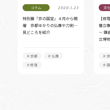
2020.1.23
特別展「京の国宝」４月から開
【修
催 京都ゆかりの仏像や刀剣…
薩立
見どころを紹介
－ 鎌
立博
＃京都
＃仏像
＃
＃修理
＃