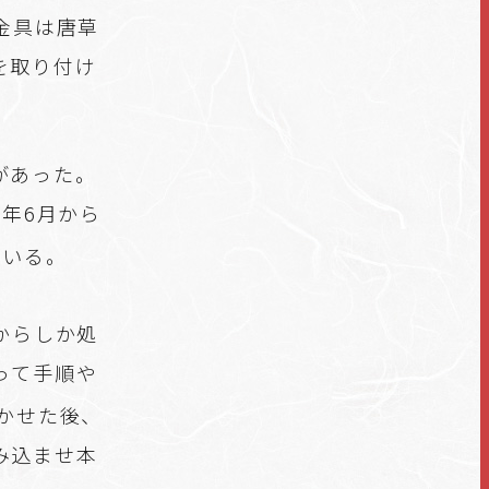
金具は唐草
を取り付け
があった。
9年6月から
ている。
からしか処
って手順や
かせた後、
み込ませ本