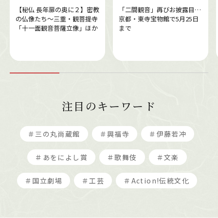
【秘仏 長年扉の奥に２】密教
「二間観音」再びお披露目…
の仏像たち～三重・観菩提寺
京都・東寺宝物館で5月25日
「十一面観音菩薩立像」ほか
まで
注目のキーワード
＃三の丸尚蔵館
＃興福寺
＃伊藤若冲
＃あをによし賞
＃歌舞伎
＃文楽
＃国立劇場
＃工芸
＃Action!伝統文化