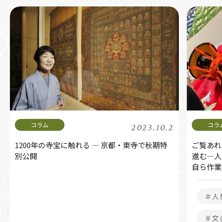
2023.10.2
1200年の寺宝に触れる ― 京都・東寺で秋期特
ご覧あれ
別公開
進む―人
自ら作業
＃人
＃文