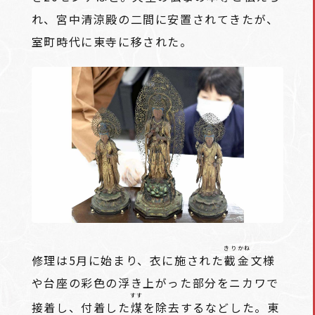
れ、宮中清涼殿の二間に安置されてきたが、
室町時代に東寺に移された。
きりかね
修理は5月に始まり、衣に施された
截金
文様
や台座の彩色の浮き上がった部分をニカワで
すす
接着し、付着した
煤
を除去するなどした。東