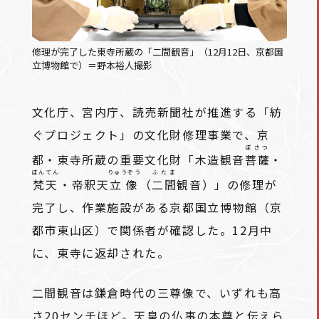
修理が完了した東寺所蔵の「二間観音」（12月12日、京都国
立博物館で）＝野本裕人撮影
文化庁、宮内庁、読売新聞社が推進する「紡
ぐプロジェクト」の文化財修理事業で、京
ぼさつ
都・東寺所蔵の重要文化財「木造観音
菩薩
・
ぼんてん
りゅうぞう
ふたま
梵天
・帝釈天
立像
（
二間
観音）」の修理が
完了し、作業施設がある京都国立博物館（京
都市東山区）で関係者が確認した。12月中
に、東寺に返却された。
二間観音は鎌倉時代の三尊像で、いずれも高
さ20センチほど。天皇の仏事の本尊と伝えら