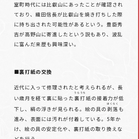
室町時代には比叡山にあったことが確認され
ており、織田信長が比叡山を焼き打ちした際
に持ち出された可能性があるという。豊臣秀
吉が高野山に寄進したという説もあり、波乱
に富んだ来歴も興味深い。
■裏打紙の交換
近代に入って修理されたと考えられるが、長
うらうち
い歳月を経て裏に貼った
裏打
紙の接着力が低
はくらく
下し、絹の浮きが見られる。絵の具の
剥落
も
進み、表面には汚れが付着している。5年か
け、絵の具の安定化や、裏打紙の取り換えな
どを行う。