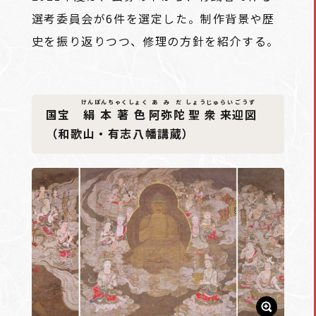
選考委員会が6件を選定した。制作背景や歴
史を振り返りつつ、修理の方針を紹介する。
けんぽんちゃくしょく
あみだ
しょうじゅ
らいごうず
国宝
絹本著色
阿弥陀
聖衆
来迎図
（和歌山・有志八幡講蔵）