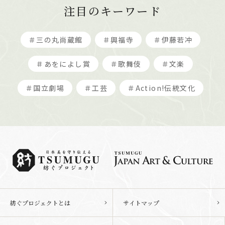
注目のキーワード
＃三の丸尚蔵館
＃興福寺
＃伊藤若冲
＃あをによし賞
＃歌舞伎
＃文楽
＃国立劇場
＃工芸
＃Action!伝統文化
紡ぐプロジェクトとは
サイトマップ