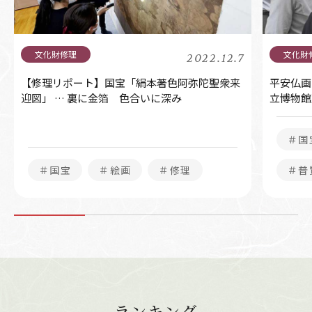
2022.12.7
【修理リポート】国宝「絹本著色阿弥陀聖衆来
平安仏画
迎図」 … 裏に金箔 色合いに深み
立博物館
＃国
＃国宝
＃絵画
＃修理
＃普
ランキング