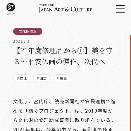
2021.1.8
【21年度修理品から①】美を守
る～平安仏画の傑作、次代へ
＃修理
＃国宝
＃絵画
文化庁、宮内庁、読売新聞社が官民連携で進
める「紡ぐプロジェクト」は、2019年度か
ら文化財の修理助成事業に取り組んでいる。
2021年度は、公募の中から、有識者で作る