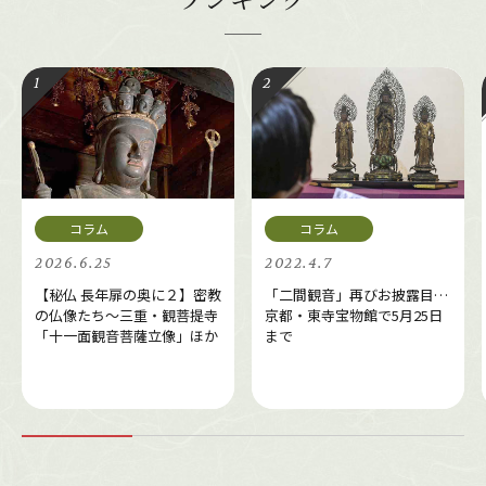
2026.6.25
2022.4.7
【秘仏 長年扉の奥に２】密教
「二間観音」再びお披露目…
の仏像たち～三重・観菩提寺
京都・東寺宝物館で5月25日
「十一面観音菩薩立像」ほか
まで