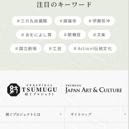
注目のキーワード
＃三の丸尚蔵館
＃興福寺
＃伊藤若冲
＃あをによし賞
＃歌舞伎
＃文楽
＃国立劇場
＃工芸
＃Action!伝統文化
紡ぐプロジェクトとは
サイトマップ