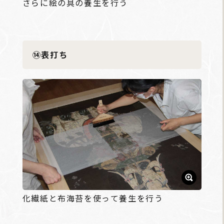
さらに絵の具の養生を行う
⑭表打ち
化繊紙と布海苔を使って養生を行う