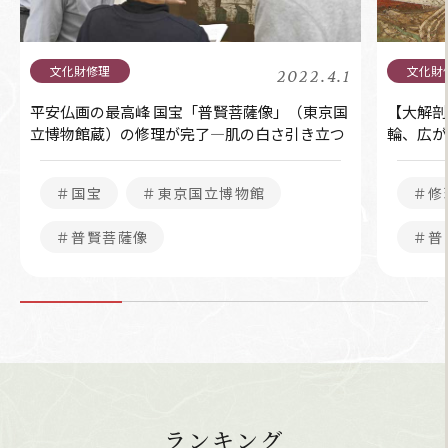
2022.4.1
平安仏画の最高峰 国宝「普賢菩薩像」（東京国
【大解剖
立博物館蔵）の修理が完了―肌の白さ引き立つ
輪、広が
＃国宝
＃東京国立博物館
＃修
＃普賢菩薩像
＃普
ランキング