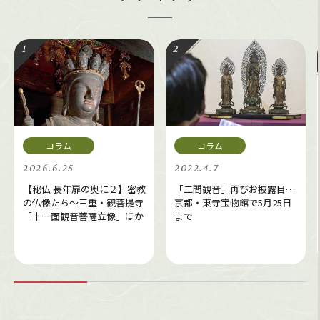
2026.6.25
2022.4.7
【秘仏 長年扉の奥に２】密教
「二間観音」再びお披露目…
の仏像たち～三重・観菩提寺
京都・東寺宝物館で5月25日
「十一面観音菩薩立像」ほか
まで