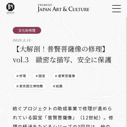
2021.2.15
【大解剖！普賢菩薩像の修理】
vol.3 緻密な描写、安全に保護
＃修理
＃国宝
＃普賢菩薩像
＃東京国立博物館
＃絵画
紡ぐプロジェクトの助成事業で修理が進めら
れている国宝「普賢菩薩像」（12世紀）。修
理の経過をたどるシリーズの3回目は、絵の