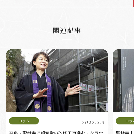
関連記事
2022.3.3
奈良・聖林寺で観音堂の改修工事進む…クラウ
聖林寺十