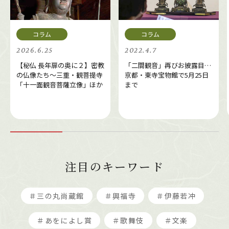
2026.6.25
2022.4.7
【秘仏 長年扉の奥に２】密教
「二間観音」再びお披露目…
の仏像たち～三重・観菩提寺
京都・東寺宝物館で5月25日
「十一面観音菩薩立像」ほか
まで
注目のキーワード
＃三の丸尚蔵館
＃興福寺
＃伊藤若冲
＃あをによし賞
＃歌舞伎
＃文楽