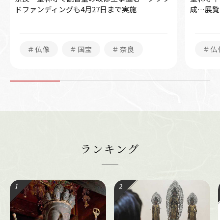
ドファンディングも4月27日まで実施
成…展覧
＃仏像
＃国宝
＃奈良
＃仏
ランキング