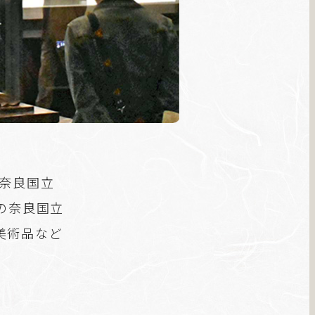
（奈良国立
の奈良国立
美術品など