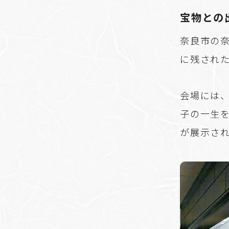
宝物との
奈良市の
に残され
会場には
子の一生を
が展示さ