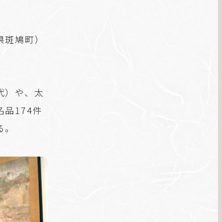
県斑鳩町）
代）や、太
品174件
る。