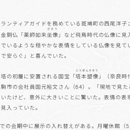
ボランティアガイドを務めている斑鳩町の西尾洋子さ
ざぞう
の金銅仏「薬師如来
坐像
」など飛鳥時代の仏像に見
んでいるような穏やかな表情をしている仏像を見て
まで安らぐ」と喜んでいた。
とうほんそぞう
重塔の初層に安置される国宝「
塔本塑像
」（奈良時
生駒市の会社員国元裕文さん（64）。「現地で見た
ていたけど、意外に大きいことに驚いた。表情の表
と見入っていた。
までの会期中に展示の入れ替えがある。月曜休館（5