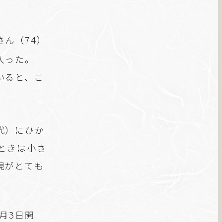
ん（74）
入った。
いると、こ
代）にひか
ときは小さ
現がとても
月3日開