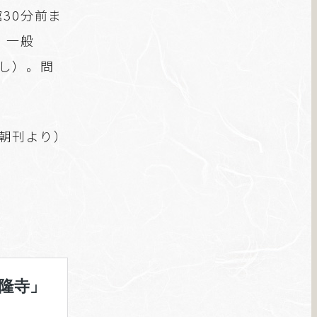
30分前ま
。一般
増し）。問
聞朝刊より）