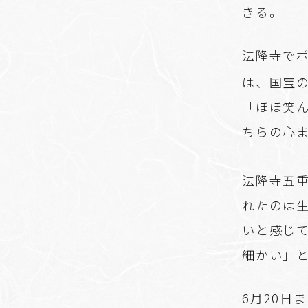
きる。
法隆寺で
は、国宝
「ほほ笑
ちらの心
法隆寺五
れたのは
いと感じ
細かい」
6月20日