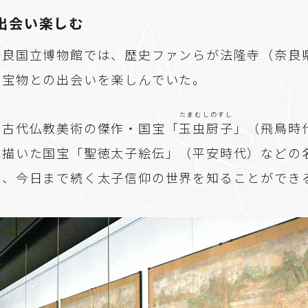
出会い楽しむ
奈良国立博物館では、歴史ファンらが法隆寺（奈良
た宝物との出会いを楽しんでいた。
たまむしのずし
、古代仏教美術の傑作・国宝「
玉虫厨子
」（飛鳥時
描いた国宝「聖徳太子絵伝」（平安時代）などの名
れ、今日まで続く太子信仰の世界を知ることができ