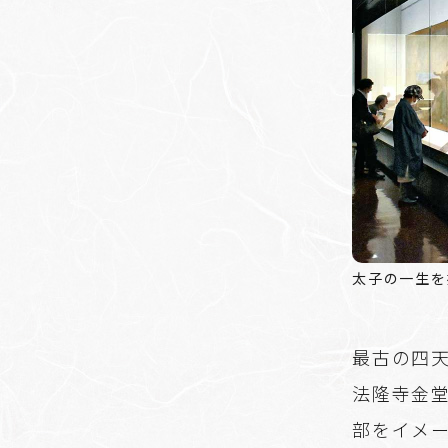
太子の一生を
最古の四
法隆寺金
部をイメ