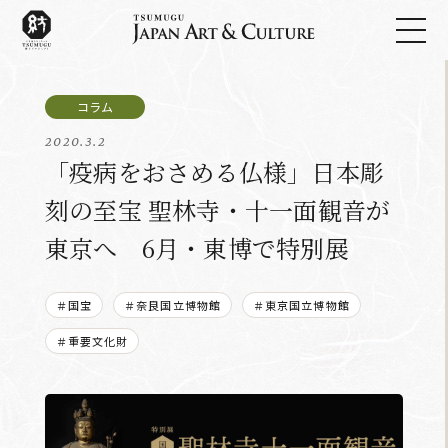
2020.3.2
「疫病をおさめる仏様」日本彫
刻の至宝 聖林寺・十一面観音が
東京へ 6月・東博で特別展
＃国宝
＃奈良国立博物館
＃東京国立博物館
＃重要文化財