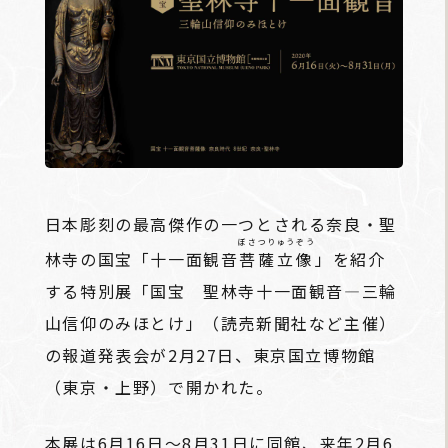
日本彫刻の最高傑作の一つとされる奈良・聖
ぼさつりゅうぞう
林寺の国宝「十一面観音
菩薩立像
」を紹介
する特別展「国宝 聖林寺十一面観音―三輪
山信仰のみほとけ」（読売新聞社など主催）
の報道発表会が2月27日、東京国立博物館
（東京・上野）で開かれた。
本展は6月16日～8月31日に同館、来年2月6