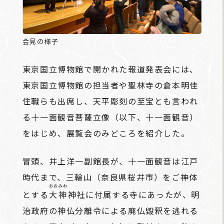
会見の様子
東京国立博物館で開かれた報道発表会には、
東京国立博物館の担当者や聖林寺の倉本明佳
住職らも出席し、天平彫刻の至宝とも言われ
る十一面観音菩薩立像（以下、十一面観音）
をはじめ、展覧会のみどころを紹介した。
冒頭、井上洋一副館長が、十一面観音は江戸
時代まで、三輪山（奈良県桜井市）をご神体
おおみわ
とする
大神
神社に付属する寺にあったが、明
治政府の神仏分離令による廃仏毀釈を逃れる