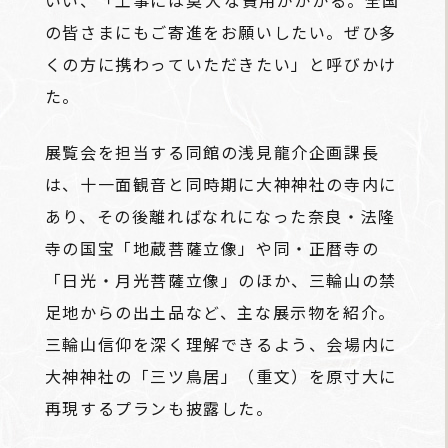
いい、「工事には
莫大
な費用がかかる。全国
の皆さまにもご寄進をお願いしたい。ぜひ多
くの方に携わっていただきたい」と呼びかけ
た。
展覧会を担当する同館の浅見龍介企画課長
は、十一面観音と同時期に大神神社の寺内に
あり、その後離ればなれになった奈良・法隆
寺の国宝「地蔵菩薩立像」や同・正暦寺の
「日光・月光菩薩立像」のほか、三輪山の禁
足地からの出土品など、主な展示物を紹介。
三輪山信仰を深く理解できるよう、会場内に
大神神社の「三ツ鳥居」（重文）を原寸大に
再現するプランも披露した。