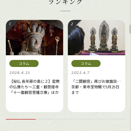
ランキング
2026.6.25
2022.4.7
【秘仏 長年扉の奥に２】密教
「二間観音」再びお披露目…
の仏像たち～三重・観菩提寺
京都・東寺宝物館で5月25日
「十一面観音菩薩立像」ほか
まで