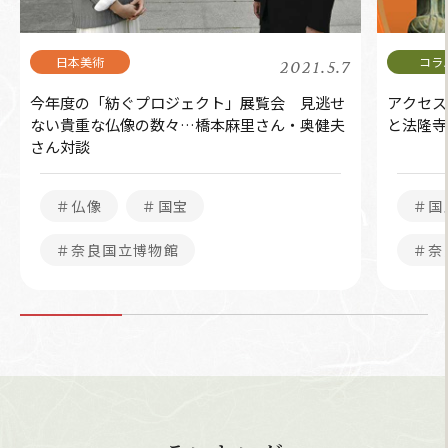
2021.5.7
今年度の「紡ぐプロジェクト」展覧会 見逃せ
アクセス
ない貴重な仏像の数々…橋本麻里さん・奥健夫
と法隆寺
さん対談
＃仏像
＃国宝
＃国
＃奈良国立博物館
＃奈