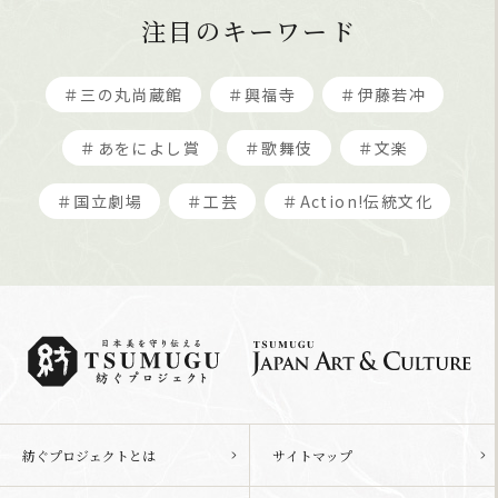
注目のキーワード
＃三の丸尚蔵館
＃興福寺
＃伊藤若冲
＃あをによし賞
＃歌舞伎
＃文楽
＃国立劇場
＃工芸
＃Action!伝統文化
紡ぐプロジェクトとは
サイトマップ