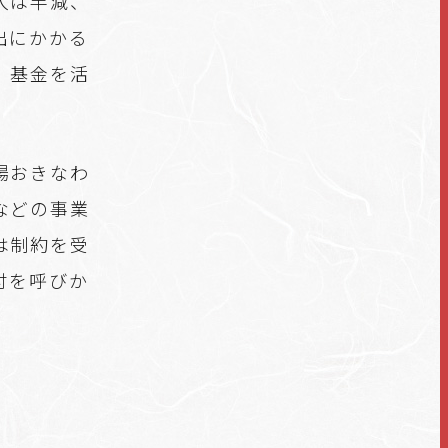
入は半減、
出にかかる
、基金を活
場おきなわ
などの事業
は制約を受
付を呼びか