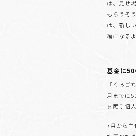
は、見せ
もらうそ
は、新し
編になる
基金に5
「くろご
月までに5
を願う個
7月から