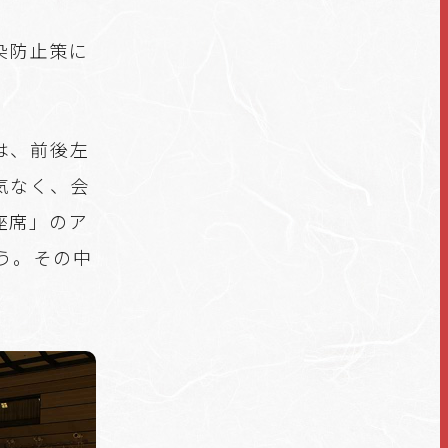
染防止策に
は、前後左
気なく、会
座席」のア
う。その中