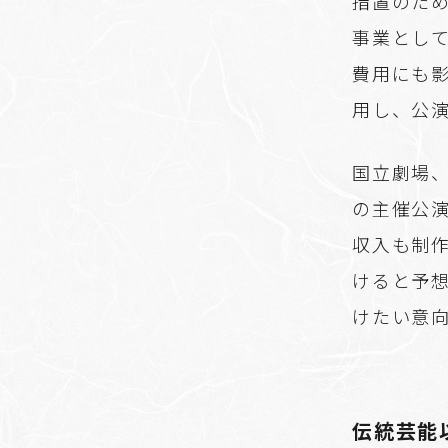
措置のた
事業とし
費用にも
用し、公
国立劇場
の主催公
収入も制
けると予
けたい意
伝統芸能