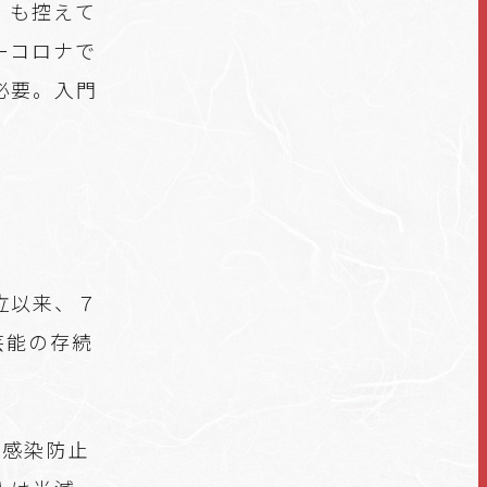
」も控えて
ーコロナで
必要。入門
立以来、７
芸能の存続
の感染防止