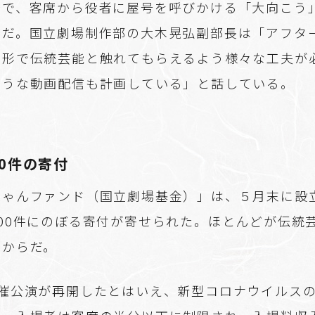
場で、客席から役者に屋号を呼びかける「大向こう
うだ。国立劇場制作部の大木晃弘副部長は「アフタ
い形で伝統芸能と触れてもらえるよう様々な工夫が
ような動画配信も計画している」と話している。
00件の寄付
ちゃんファンド（国立劇場基金）」は、５月末に設
00件にのぼる寄付が寄せられた。ほとんどが伝統
人からだ。
主催公演が再開したとはいえ、新型コロナウイルス