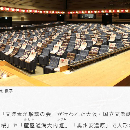
の様子
に「文楽素浄瑠璃の会」が行われた大阪・国立文楽
あしや
かがみ
本桜」や「
蘆屋
道満大内
鑑
」「奥州安達原」で人形