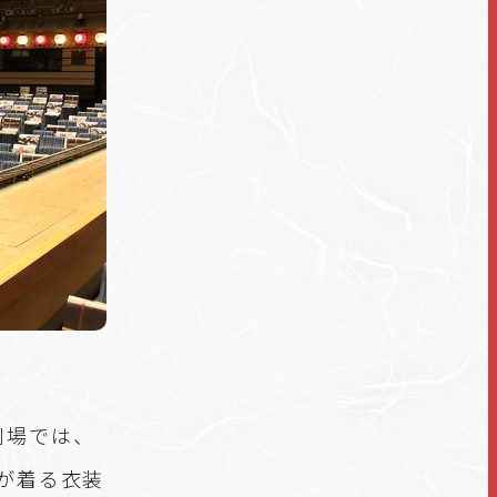
劇場では、
が着る衣装